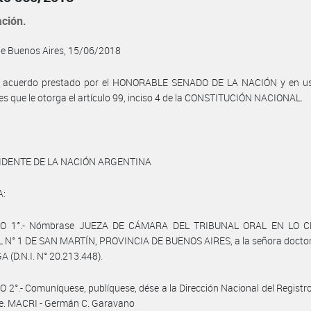
ación.
de Buenos Aires, 15/06/2018
l acuerdo prestado por el HONORABLE SENADO DE LA NACIÓN y en us
es que le otorga el artículo 99, inciso 4 de la CONSTITUCIÓN NACIONAL.
IDENTE DE LA NACIÓN ARGENTINA
A:
LO 1°.- Nómbrase JUEZA DE CÁMARA DEL TRIBUNAL ORAL EN LO C
 N° 1 DE SAN MARTÍN, PROVINCIA DE BUENOS AIRES, a la señora doctora
(D.N.I. N° 20.213.448).
 2°.- Comuníquese, publíquese, dése a la Dirección Nacional del Registro 
se. MACRI - Germán C. Garavano