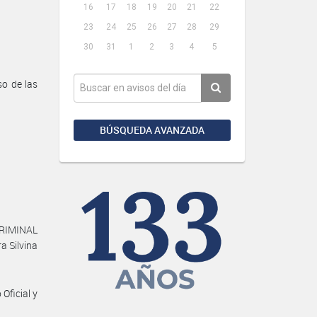
16
17
18
19
20
21
22
23
24
25
26
27
28
29
30
31
1
2
3
4
5
o de las
BÚSQUEDA AVANZADA
RIMINAL
 Silvina
Oficial y