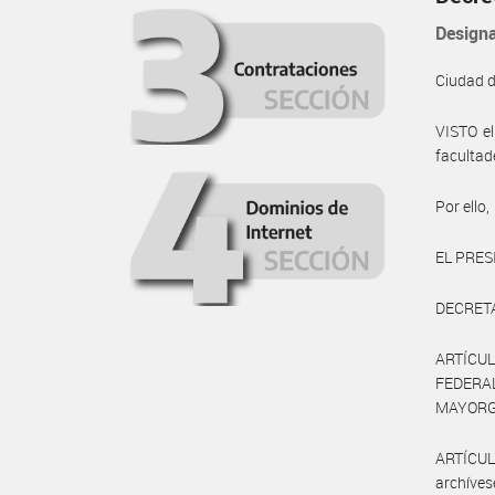
Design
Ciudad 
VISTO e
facultad
Por ello,
EL PRES
DECRET
ARTÍCU
FEDERAL
MAYORGA 
ARTÍCULO
archíve