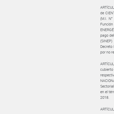
ARTÍCULO
de CIENT
(M.I. N°
Función
ENERGÉT
pago de
(SINEP)
Decreto 
por no r
ARTÍCULO
cubierto
respecti
NACIONA
Sectoria
en el té
2018.
ARTÍCULO