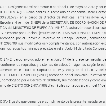
 1°.- Desígnase transitoriamente, a partir del 1° de mayo de 2018 y por e
O OCHENTA (180) días hábiles, al licenciado en economía Oscar Hécto
 30.958.572), en el cargo de Director de Políticas Tarifarias (Nivel A,
 Ejecutiva Nivel II del SINEP) de la SECRETARÍA DE COORDINACIÓN DE 
ICA del MINISTERIO DE ENERGÍA Y MINERÍA, autorizándose el corresp
l Suplemento por Función Ejecutiva del SISTEMA NACIONAL DE EMPLEO
 aprobado por el Convenio Colectivo de Trabajo Sectorial, homologad
Nº 2098/08, sus modificatorios y complementarios, con autorización ex
eunir los requisitos mínimos previstos en el artículo 14 del citado Convenio
 2º.- El cargo involucrado en el artículo 1° de la presente medida, d
 conforme los requisitos y sistemas de selección vigentes según lo est
vamente, en el Título II, Capítulos III, IV y VIII y en el Título IV de
L DE EMPLEO PÚBLICO (SINEP) aprobado por el Convenio Colectivo de
l, homologado por el Decreto Nº 2098/08, sus modificatorios y complem
rmino de CIENTO OCHENTA (180) días hábiles contados a partir del 1° d
 3°.- El gasto que demande el cumplimiento de la presente medida será