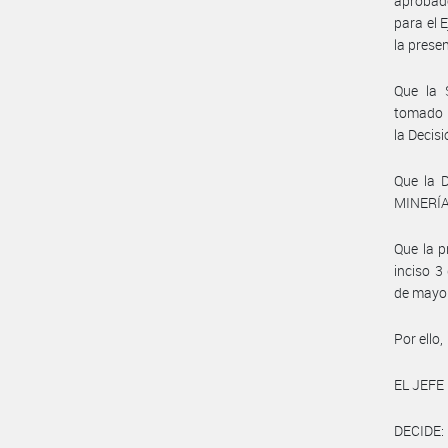
aprobad
para el 
la prese
Que la
tomado l
la Decis
Que la 
MINERÍA 
Que la p
inciso 3
de mayo
Por ello,
EL JEFE
DECIDE: