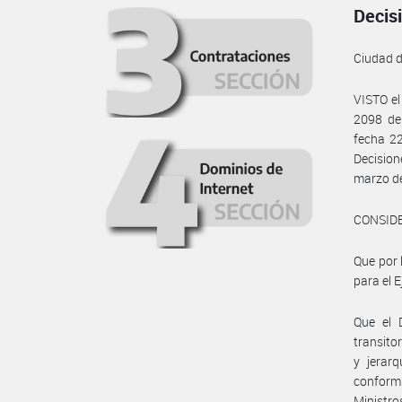
Decis
Ciudad 
VISTO el
2098 de
fecha 22
Decision
marzo de
CONSID
Que por 
para el E
Que el 
transito
y jerarq
conformi
Ministro