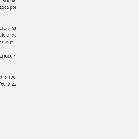
Nacional
nzada por
CIÓN ha
ulo 3° de
o cargo.
NERGÍA Y
culo 100,
 fecha 22