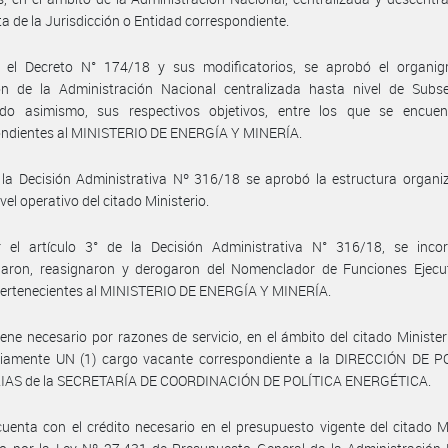
a de la Jurisdicción o Entidad correspondiente.
 el Decreto N° 174/18 y sus modificatorios, se aprobó el organi
ón de la Administración Nacional centralizada hasta nivel de Subsec
do asimismo, sus respectivos objetivos, entre los que se encuen
ondientes al MINISTERIO DE ENERGÍA Y MINERÍA.
la Decisión Administrativa Nº 316/18 se aprobó la estructura organi
vel operativo del citado Ministerio.
 el artículo 3° de la Decisión Administrativa N° 316/18, se incor
aron, reasignaron y derogaron del Nomenclador de Funciones Ejecut
pertenecientes al MINISTERIO DE ENERGÍA Y MINERÍA.
ene necesario por razones de servicio, en el ámbito del citado Ministeri
oriamente UN (1) cargo vacante correspondiente a la DIRECCIÓN DE P
IAS de la SECRETARÍA DE COORDINACIÓN DE POLÍTICA ENERGÉTICA.
uenta con el crédito necesario en el presupuesto vigente del citado Mi