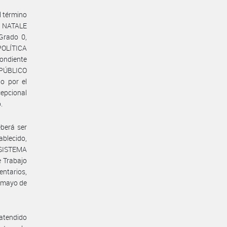
l término
r NATALE
 Grado 0,
POLÍTICA
ondiente
 PÚBLICO
o por el
cepcional
.
eberá ser
ablecido,
l SISTEMA
 Trabajo
entarios,
e mayo de
 atendido