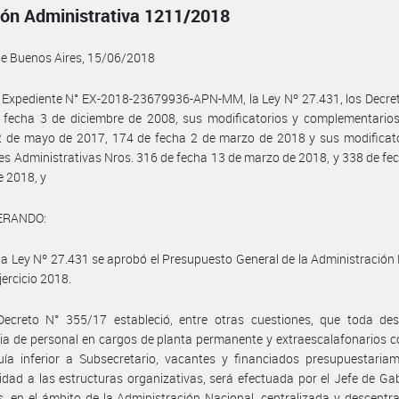
ión Administrativa 1211/2018
de Buenos Aires, 15/06/2018
 Expediente N° EX-2018-23679936-APN-MM, la Ley Nº 27.431, los Decre
 fecha 3 de diciembre de 2008, sus modificatorios y complementarios
 de mayo de 2017, 174 de fecha 2 de marzo de 2018 y sus modificator
es Administrativas Nros. 316 de fecha 13 de marzo de 2018, y 338 de fe
 2018, y
ERANDO:
la Ley Nº 27.431 se aprobó el Presupuesto General de la Administración
jercicio 2018.
Decreto N° 355/17 estableció, entre otras cuestiones, que toda des
ria de personal en cargos de planta permanente y extraescalafonarios 
uía inferior a Subsecretario, vacantes y financiados presupuestaria
dad a las estructuras organizativas, será efectuada por el Jefe de Ga
s, en el ámbito de la Administración Nacional, centralizada y descentra