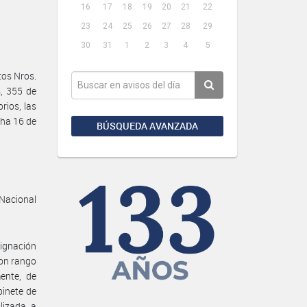
16
17
18
19
20
21
22
23
24
25
26
27
28
29
30
31
1
2
3
4
5
tos Nros.
, 355 de
ios, las
cha 16 de
BÚSQUEDA AVANZADA
 Nacional
ignación
con rango
mente, de
binete de
lizada, a