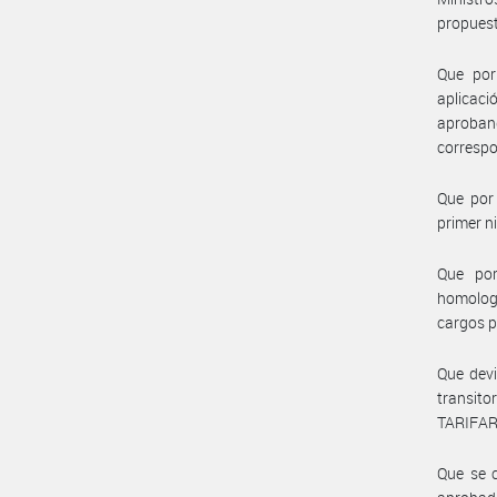
propuest
Que por
aplicaci
aproban
corresp
Que por 
primer ni
Que por
homolog
cargos 
Que devi
transit
TARIFAR
Que se c