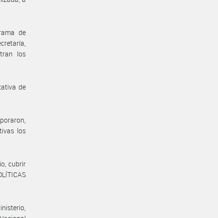
grama de
retaría,
tran los
zativa de
poraron,
ivas los
o, cubrir
OLÍTICAS
nisterio,