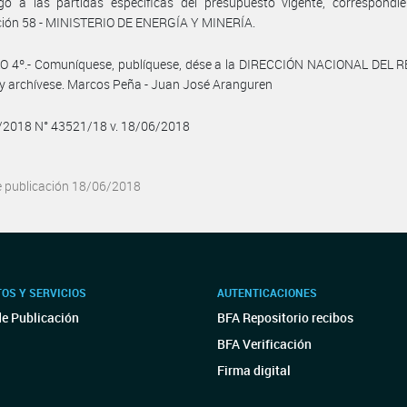
go a las partidas específicas del presupuesto vigente, correspondie
cción 58 - MINISTERIO DE ENERGÍA Y MINERÍA.
O 4º.- Comuníquese, publíquese, dése a la DIRECCIÓN NACIONAL DEL 
y archívese. Marcos Peña - Juan José Aranguren
6/2018 N° 43521/18 v. 18/06/2018
e publicación 18/06/2018
OS Y SERVICIOS
AUTENTICACIONES
de Publicación
BFA Repositorio recibos
BFA Verificación
Firma digital