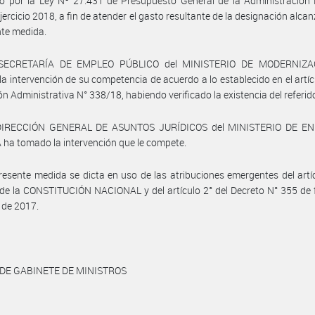
o por la Ley Nº 27.431 de Presupuesto General de la Administración 
Ejercicio 2018, a fin de atender el gasto resultante de la designación alca
nte medida.
 SECRETARÍA DE EMPLEO PÚBLICO del MINISTERIO DE MODERNIZA
a intervención de su competencia de acuerdo a lo establecido en el artíc
ión Administrativa N° 338/18, habiendo verificado la existencia del referid
DIRECCIÓN GENERAL DE ASUNTOS JURÍDICOS del MINISTERIO DE E
ha tomado la intervención que le compete.
resente medida se dicta en uso de las atribuciones emergentes del artí
 de la CONSTITUCIÓN NACIONAL y del artículo 2° del Decreto N° 355 de
 de 2017.
 DE GABINETE DE MINISTROS