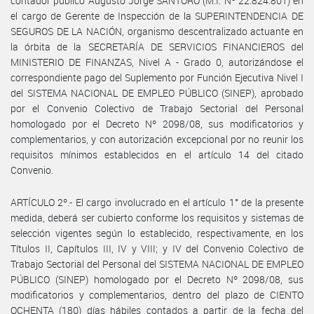
contador público Augusto Jorge SANTORO (M.I. Nº 22.824.801) en
el cargo de Gerente de Inspección de la SUPERINTENDENCIA DE
SEGUROS DE LA NACIÓN, organismo descentralizado actuante en
la órbita de la SECRETARÍA DE SERVICIOS FINANCIEROS del
MINISTERIO DE FINANZAS, Nivel A - Grado 0, autorizándose el
correspondiente pago del Suplemento por Función Ejecutiva Nivel I
del SISTEMA NACIONAL DE EMPLEO PÚBLICO (SINEP), aprobado
por el Convenio Colectivo de Trabajo Sectorial del Personal
homologado por el Decreto Nº 2098/08, sus modificatorios y
complementarios, y con autorización excepcional por no reunir los
requisitos mínimos establecidos en el artículo 14 del citado
Convenio.
ARTÍCULO 2º.- El cargo involucrado en el artículo 1° de la presente
medida, deberá ser cubierto conforme los requisitos y sistemas de
selección vigentes según lo establecido, respectivamente, en los
Títulos II, Capítulos III, IV y VIII; y IV del Convenio Colectivo de
Trabajo Sectorial del Personal del SISTEMA NACIONAL DE EMPLEO
PÚBLICO (SINEP) homologado por el Decreto Nº 2098/08, sus
modificatorios y complementarios, dentro del plazo de CIENTO
OCHENTA (180) días hábiles contados a partir de la fecha del