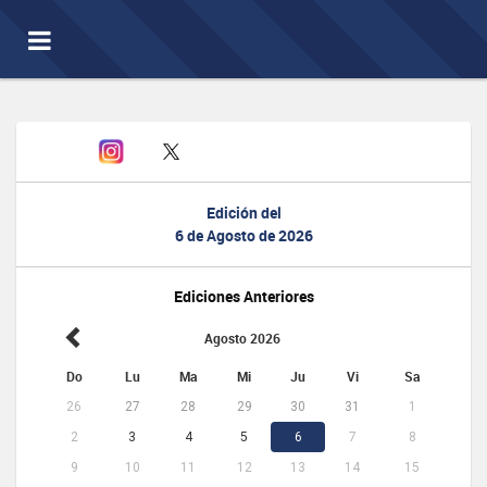
Toggle
navigation
Edición del
6 de Agosto de 2026
Ediciones Anteriores
Agosto 2026
Do
Lu
Ma
Mi
Ju
Vi
Sa
26
27
28
29
30
31
1
2
3
4
5
6
7
8
9
10
11
12
13
14
15