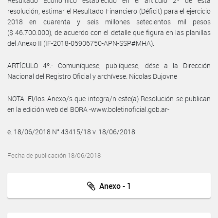
Resultado Económico establecido en el artículo 2º de esta
resolución, estimar el Resultado Financiero (Déficit) para el ejercicio
2018 en cuarenta y seis millones setecientos mil pesos
($ 46.700.000), de acuerdo con el detalle que figura en las planillas
del Anexo II (IF-2018-05906750-APN-SSP#MHA).
ARTÍCULO 4º.- Comuníquese, publíquese, dése a la Dirección
Nacional del Registro Oficial y archívese. Nicolas Dujovne
NOTA: El/los Anexo/s que integra/n este(a) Resolución se publican
en la edición web del BORA -www.boletinoficial.gob.ar-
e. 18/06/2018 N° 43415/18 v. 18/06/2018
Fecha de publicación 18/06/2018
Anexo - 1