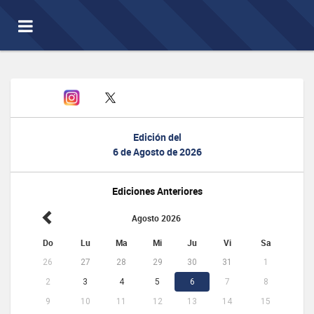
Toggle
navigation
Edición del
6 de Agosto de 2026
Ediciones Anteriores
Agosto 2026
Do
Lu
Ma
Mi
Ju
Vi
Sa
26
27
28
29
30
31
1
2
3
4
5
6
7
8
9
10
11
12
13
14
15