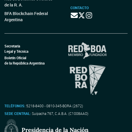
de la R. A.
CONTACTO
BFA Blockchain Federal
Argentina
Secretaría
Legal y Técnica
Boletín Oficial
de la República Argentina
TELÉFONOS:
5218-8400 - 0810-345-BORA (2672)
SEDE CENTRAL:
Suipacha 767, C.A.B.A. (C1008AAO)