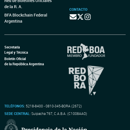
Red de Boletines Oficiales
de la R. A.
CONTACTO
BFA Blockchain Federal
Argentina
Secretaría
Legal y Técnica
Boletín Oficial
de la República Argentina
TELÉFONOS:
5218-8400 - 0810-345-BORA (2672)
SEDE CENTRAL:
Suipacha 767, C.A.B.A. (C1008AAO)