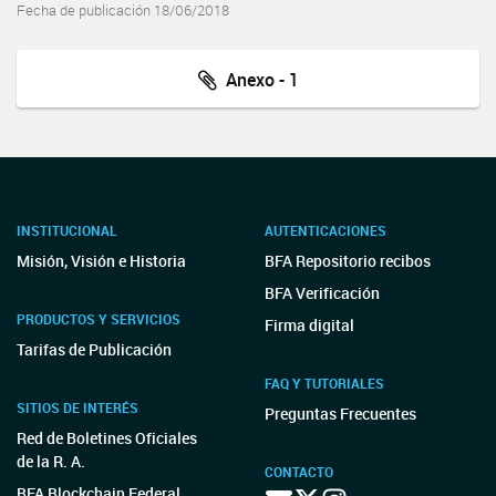
Fecha de publicación 18/06/2018
Anexo - 1
INSTITUCIONAL
AUTENTICACIONES
Misión, Visión e Historia
BFA Repositorio recibos
BFA Verificación
PRODUCTOS Y SERVICIOS
Firma digital
Tarifas de Publicación
FAQ Y TUTORIALES
SITIOS DE INTERÉS
Preguntas Frecuentes
Red de Boletines Oficiales
de la R. A.
CONTACTO
BFA Blockchain Federal