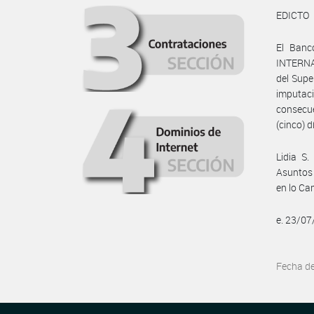
EDICTO
El Banc
INTERNAT
del Supe
imputac
consecue
(cinco) d
Lidia S
Asuntos 
en lo Ca
e. 23/0
Fecha d