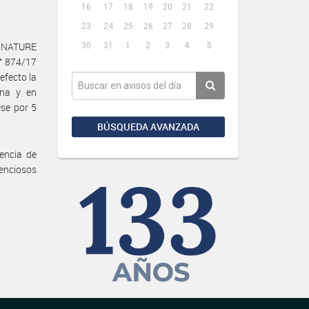
16
17
18
19
20
21
22
23
24
25
26
27
28
29
N NATURE
30
31
1
2
3
4
5
N° 874/17
efecto la
gna y en
ese por 5
BÚSQUEDA AVANZADA
encia de
tenciosos