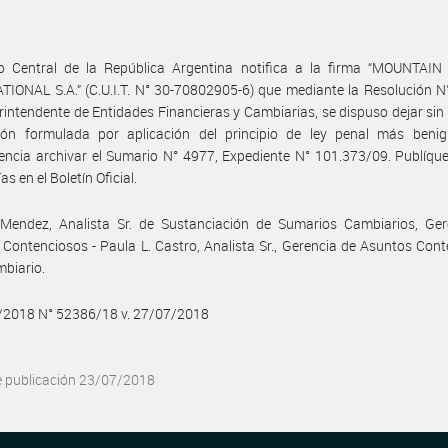
o Central de la República Argentina notifica a la firma “MOUNTAI
IONAL S.A.” (C.U.I.T. N° 30-70802905-6) que mediante la Resolución 
rintendente de Entidades Financieras y Cambiarias, se dispuso dejar sin 
ión formulada por aplicación del principio de ley penal más beni
ncia archivar el Sumario N° 4977, Expediente N° 101.373/09. Publíqu
ías en el Boletín Oficial.
. Mendez, Analista Sr. de Sustanciación de Sumarios Cambiarios, Ger
Contenciosos - Paula L. Castro, Analista Sr., Gerencia de Asuntos Con
mbiario.
7/2018 N° 52386/18 v. 27/07/2018
e publicación 23/07/2018