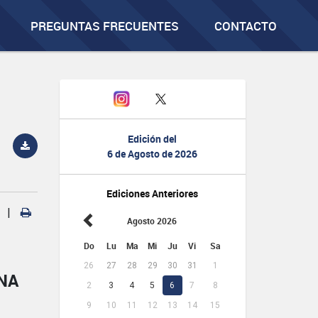
PREGUNTAS FRECUENTES
CONTACTO
Edición del
6 de Agosto de 2026
Ediciones Anteriores
|
Agosto 2026
Do
Lu
Ma
Mi
Ju
Vi
Sa
26
27
28
29
30
31
1
NA
2
3
4
5
6
7
8
9
10
11
12
13
14
15