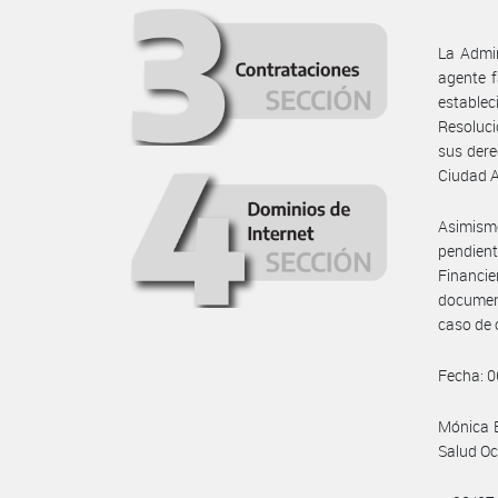
La Admin
agente f
establec
Resoluci
sus dere
Ciudad 
Asimismo
pendient
Financi
document
caso de 
Fecha: 
Mónica E
Salud Oc