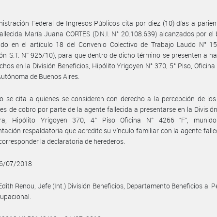
istración Federal de Ingresos Públicos cita por diez (10) días a parien
allecida María Juana CORTES (D.N.I. N° 20.108.639) alcanzados por el 
ido en el artículo 18 del Convenio Colectivo de Trabajo Laudo N° 15
ón S.T. N° 925/10), para que dentro de dicho término se presenten a ha
chos en la División Beneficios, Hipólito Yrigoyen N° 370, 5° Piso, Oficina
Autónoma de Buenos Aires.
 se cita a quienes se consideren con derecho a la percepción de los
es de cobro por parte de la agente fallecida a presentarse en la Divisió
era, Hipólito Yrigoyen 370, 4° Piso Oficina N° 4266 “F”, munid
ación respaldatoria que acredite su vínculo familiar con la agente falle
corresponder la declaratoria de herederos.
06/07/2018
dith Renou, Jefe (Int.) División Beneficios, Departamento Beneficios al P
upacional.