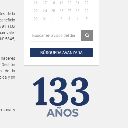
16
17
18
19
20
21
22
23
24
25
26
27
28
29
tes de la
30
31
1
2
3
4
5
beneficio
/91 (T.O.
cer valer
 N° 5845,
BÚSQUEDA AVANZADA
 haberes
n Gestión
os de la
cida y en
ersonal y