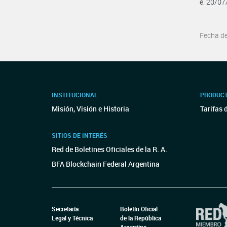
e. 20/0
Fecha d
INSTITUCIONAL
PRODUCT
Misión, Visión e Historia
Tarifas 
SITIOS DE INTERÉS
Red de Boletines Oficiales de la R. A.
BFA Blockchain Federal Argentina
Secretaría
Boletín Oficial
Legal y Técnica
de la República