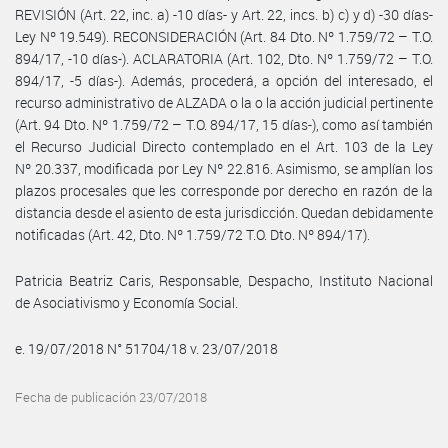
REVISIÓN (Art. 22, inc. a) -10 días- y Art. 22, incs. b) c) y d) -30 días-
Ley Nº 19.549). RECONSIDERACIÓN (Art. 84 Dto. Nº 1.759/72 – T.O.
894/17, -10 días-). ACLARATORIA (Art. 102, Dto. Nº 1.759/72 – T.O.
894/17, -5 días-). Además, procederá, a opción del interesado, el
recurso administrativo de ALZADA o la o la acción judicial pertinente
(Art. 94 Dto. Nº 1.759/72 – T.O. 894/17, 15 días-), como así también
el Recurso Judicial Directo contemplado en el Art. 103 de la Ley
Nº 20.337, modificada por Ley Nº 22.816. Asimismo, se amplían los
plazos procesales que les corresponde por derecho en razón de la
distancia desde el asiento de esta jurisdicción. Quedan debidamente
notificadas (Art. 42, Dto. Nº 1.759/72 T.O. Dto. Nº 894/17).
Patricia Beatriz Caris, Responsable, Despacho, Instituto Nacional
de Asociativismo y Economía Social.
e. 19/07/2018 N° 51704/18 v. 23/07/2018
Fecha de publicación 23/07/2018