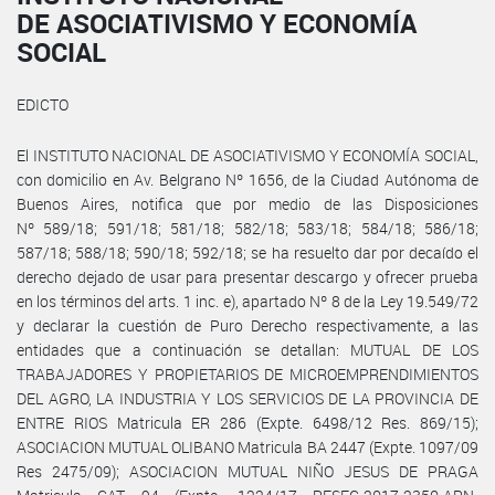
DE ASOCIATIVISMO Y ECONOMÍA
SOCIAL
EDICTO
El INSTITUTO NACIONAL DE ASOCIATIVISMO Y ECONOMÍA SOCIAL,
con domicilio en Av. Belgrano Nº 1656, de la Ciudad Autónoma de
Buenos Aires, notifica que por medio de las Disposiciones
Nº 589/18; 591/18; 581/18; 582/18; 583/18; 584/18; 586/18;
587/18; 588/18; 590/18; 592/18; se ha resuelto dar por decaído el
derecho dejado de usar para presentar descargo y ofrecer prueba
en los términos del arts. 1 inc. e), apartado Nº 8 de la Ley 19.549/72
y declarar la cuestión de Puro Derecho respectivamente, a las
entidades que a continuación se detallan: MUTUAL DE LOS
TRABAJADORES Y PROPIETARIOS DE MICROEMPRENDIMIENTOS
DEL AGRO, LA INDUSTRIA Y LOS SERVICIOS DE LA PROVINCIA DE
ENTRE RIOS Matricula ER 286 (Expte. 6498/12 Res. 869/15);
ASOCIACION MUTUAL OLIBANO Matricula BA 2447 (Expte. 1097/09
Res 2475/09); ASOCIACION MUTUAL NIÑO JESUS DE PRAGA