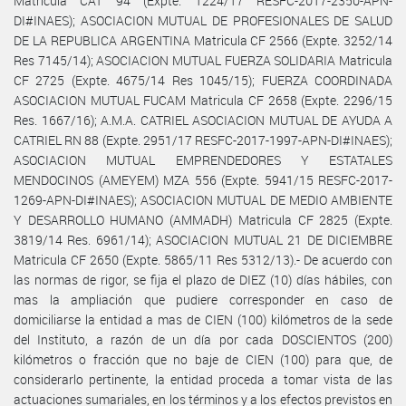
Matricula CAT 94 (Expte. 1224/17 RESFC-2017-2350-APN-
DI#INAES); ASOCIACION MUTUAL DE PROFESIONALES DE SALUD
DE LA REPUBLICA ARGENTINA Matricula CF 2566 (Expte. 3252/14
Res 7145/14); ASOCIACION MUTUAL FUERZA SOLIDARIA Matricula
CF 2725 (Expte. 4675/14 Res 1045/15); FUERZA COORDINADA
ASOCIACION MUTUAL FUCAM Matricula CF 2658 (Expte. 2296/15
Res. 1667/16); A.M.A. CATRIEL ASOCIACION MUTUAL DE AYUDA A
CATRIEL RN 88 (Expte. 2951/17 RESFC-2017-1997-APN-DI#INAES);
ASOCIACION MUTUAL EMPRENDEDORES Y ESTATALES
MENDOCINOS (AMEYEM) MZA 556 (Expte. 5941/15 RESFC-2017-
1269-APN-DI#INAES); ASOCIACION MUTUAL DE MEDIO AMBIENTE
Y DESARROLLO HUMANO (AMMADH) Matricula CF 2825 (Expte.
3819/14 Res. 6961/14); ASOCIACION MUTUAL 21 DE DICIEMBRE
Matricula CF 2650 (Expte. 5865/11 Res 5312/13).- De acuerdo con
las normas de rigor, se fija el plazo de DIEZ (10) días hábiles, con
mas la ampliación que pudiere corresponder en caso de
domiciliarse la entidad a mas de CIEN (100) kilómetros de la sede
del Instituto, a razón de un día por cada DOSCIENTOS (200)
kilómetros o fracción que no baje de CIEN (100) para que, de
considerarlo pertinente, la entidad proceda a tomar vista de las
actuaciones sumariales, en los términos y a los efectos previstos en