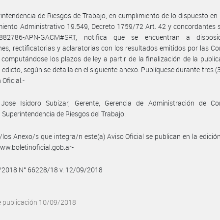
intendencia de Riesgos de Trabajo, en cumplimiento de lo dispuesto en 
iento Administrativo 19.549, Decreto 1759/72 Art. 42 y concordantes 
3882786-APN-GACM#SRT, notifica que se encuentran a disposic
es, rectificatorias y aclaratorias con los resultados emitidos por las C
computándose los plazos de ley a partir de la finalización de la public
 edicto, según se detalla en el siguiente anexo. Publíquese durante tres (3
 Oficial.-
 Jose Isidoro Subizar, Gerente, Gerencia de Administración de Co
 Superintendencia de Riesgos del Trabajo.
/los Anexo/s que integra/n este(a) Aviso Oficial se publican en la edició
w.boletinoficial.gob.ar-
9/2018 N° 66228/18 v. 12/09/2018
e publicación 10/09/2018