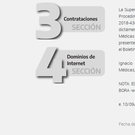
La Super
Procedim
2018-4
dictámen
Médicas 
presente
el Boletín
Ignacio
Médicas,
NOTA: El
BORA -ww
e. 10/0
Fecha d