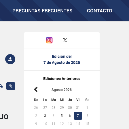
PREGUNTAS FRECUENTES
CONTACTO
Edición del
7 de Agosto de 2026
Ediciones Anteriores
Agosto 2026
Do
Lu
Ma
Mi
Ju
Vi
Sa
26
27
28
29
30
31
1
AJO
2
3
4
5
6
7
8
9
10
11
12
13
14
15