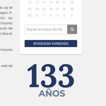
16
17
18
19
20
21
22
la Ley de
23
24
25
26
27
28
29
según IF-
30
31
1
2
3
4
5
ión los
omisiones
ación del
) días en
BÚSQUEDA AVANZADA
misiones
n web del