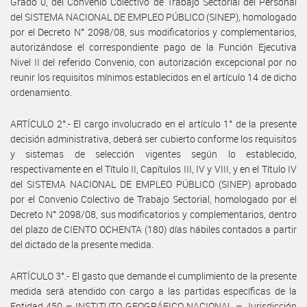
Grado 0, del Convenio Colectivo de Trabajo Sectorial del Personal
del SISTEMA NACIONAL DE EMPLEO PÚBLICO (SINEP), homologado
por el Decreto N° 2098/08, sus modificatorios y complementarios,
autorizándose el correspondiente pago de la Función Ejecutiva
Nivel II del referido Convenio, con autorización excepcional por no
reunir los requisitos mínimos establecidos en el artículo 14 de dicho
ordenamiento.
ARTÍCULO 2°.- El cargo involucrado en el artículo 1° de la presente
decisión administrativa, deberá ser cubierto conforme los requisitos
y sistemas de selección vigentes según lo establecido,
respectivamente en el Título II, Capítulos III, IV y VIII, y en el Título IV
del SISTEMA NACIONAL DE EMPLEO PÚBLICO (SINEP) aprobado
por el Convenio Colectivo de Trabajo Sectorial, homologado por el
Decreto N° 2098/08, sus modificatorios y complementarios, dentro
del plazo de CIENTO OCHENTA (180) días hábiles contados a partir
del dictado de la presente medida.
ARTÍCULO 3°.- El gasto que demande el cumplimiento de la presente
medida será atendido con cargo a las partidas específicas de la
Entidad 450 – INSTITUTO GEOGRÁFICO NACIONAL – Jurisdicción