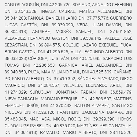
CARLOS AGUSTÍN, DNI 42.205.726; SORIANO, ARNALDO CEFERINO,
DNI 33.543.328; INGALA CABRAL, MATÍAS ALEJANDRO, DNI
35.044.283; FANOLA, DANIEL HILARIO, DNI 37.775.776; GUERRERO,
LUCAS GASTÓN, DNI 39.039.999; VERA, JUAN RAMÓN, DNI
36.804.313; AGUIRRE, MOISÉS SAMUEL, DNI 37.601.852;
VELARDEZ, FERNANDO GASTÓN, DNI 39.539.142; VALDEZ, JOSÉ
SEBASTIÁN, DNI 39.894.575; COLQUE, LAZARO EXEQUIEL; PUCA,
BRIAN GASTON, DNI 41.296.625; VILLA, FACUNDO ALBERTO, DNI
38.033.023; CÓRDOBA, LUIS IVÁN, DNI 40.525.095; SARACHO, LUIS
TOMÁS, DNI 42.286.653; GARNICA, ARIEL ALE-JANDRO, DNI
39.040.850; PUCA, MAXIMILIANO RAÚL, DNI 40.525.309; CAÑAME-
RO, PABLO ALBERTO, DNI 37.419.352; SÁNCHEZ ALVARADO, DIEGO
MAURICIO, DNI 34.084.567; VILLALBA, LEONARDO ARIEL, DNI
41.274.329; SURUGUAY, JONATHAN FABIÁN, DNI 36.869.479;
NIEVA PANIAGUA, MARIANO EZEQUIEL, DNI 42.503.507; MARTINS,
EMANUEL JESÚS, DNI 41.370.433; BALLON ALVAREZ, SANTIAGO
NICOLÁS, DNI 41.528.126; FRANTILINI, JAQUELINA TAMARA, DNI
35.483.345; MACHACA, MICOL ROCIO, DNI 39.399.390; HOYOS,
GUADALUPE ISABEL, DNI 40.875.020; MARTÍNEZ, YESICA NATALIA,
DNI 34.062.813; RAMALLO, MARIO ALBERTO, DNI 28.116.320;