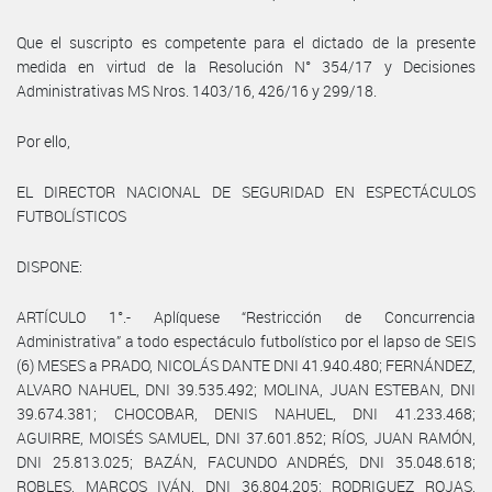
Que el suscripto es competente para el dictado de la presente
medida en virtud de la Resolución N° 354/17 y Decisiones
Administrativas MS Nros. 1403/16, 426/16 y 299/18.
Por ello,
EL DIRECTOR NACIONAL DE SEGURIDAD EN ESPECTÁCULOS
FUTBOLÍSTICOS
DISPONE:
ARTÍCULO 1°.- Aplíquese “Restricción de Concurrencia
Administrativa” a todo espectáculo futbolístico por el lapso de SEIS
(6) MESES a PRADO, NICOLÁS DANTE DNI 41.940.480; FERNÁNDEZ,
ALVARO NAHUEL, DNI 39.535.492; MOLINA, JUAN ESTEBAN, DNI
39.674.381; CHOCOBAR, DENIS NAHUEL, DNI 41.233.468;
AGUIRRE, MOISÉS SAMUEL, DNI 37.601.852; RÍOS, JUAN RAMÓN,
DNI 25.813.025; BAZÁN, FACUNDO ANDRÉS, DNI 35.048.618;
ROBLES, MARCOS IVÁN, DNI 36.804.205; RODRIGUEZ ROJAS,