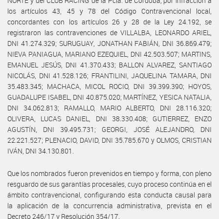
NORTE y del CLUB RACING de la Pcia. de Córdoba, por infracción a
los artículos 43, 45 y 78 del Código Contravencional local,
concordantes con los artículos 26 y 28 de la Ley 24.192, se
registraron las contravenciones de VILLALBA, LEONARDO ARIEL,
DNI 41.274.329; SURUGUAY, JONATHAN FABIÁN, DNI 36.869.479;
NIEVA PANIAGUA, MARIANO EZEQUIEL, DNI 42.503.507; MARTINS,
EMANUEL JESÚS, DNI 41.370.433; BALLON ALVAREZ, SANTIAGO
NICOLÁS, DNI 41.528.126; FRANTILINI, JAQUELINA TAMARA, DNI
35.483.345; MACHACA, MICOL ROCIO, DNI 39.399.390; HOYOS,
GUADALUPE ISABEL, DNI 40.875.020; MARTÍNEZ, YESICA NATALIA,
DNI 34.062.813; RAMALLO, MARIO ALBERTO, DNI 28.116.320;
OLIVERA, LUCAS DANIEL, DNI 38.330.408; GUTIERREZ, ENZO
AGUSTÍN, DNI 39.495.731; GEORGI, JOSÉ ALEJANDRO, DNI
22.221.527; PLENACIO, DAVID, DNI 35.785.670 y OLMOS, CRISTIAN
IVÁN, DNI 34.130.801.
Que los nombrados fueron prevenidos en tiempo y forma, con pleno
resguardo de sus garantías procesales, cuyo proceso continúa en el
ámbito contravencional, configurando esta conducta causal para
la aplicación de la concurrencia administrativa, prevista en el
Decreto 246/17 y Resolución 354/17.