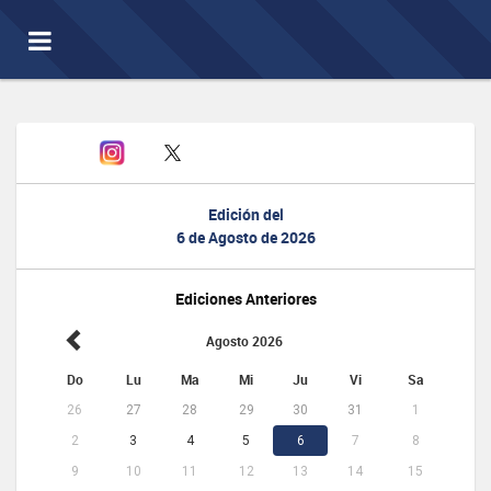
Toggle
navigation
Edición del
6 de Agosto de 2026
Ediciones Anteriores
Agosto 2026
Do
Lu
Ma
Mi
Ju
Vi
Sa
26
27
28
29
30
31
1
2
3
4
5
6
7
8
9
10
11
12
13
14
15