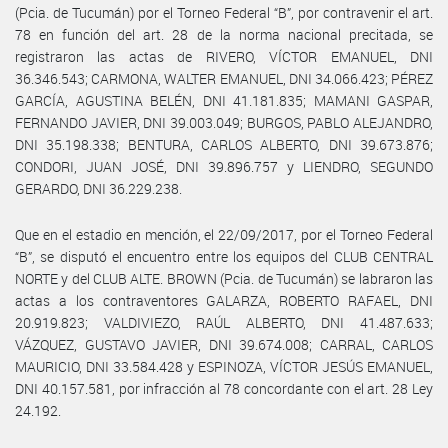
(Pcia. de Tucumán) por el Torneo Federal “B”, por contravenir el art.
78 en función del art. 28 de la norma nacional precitada, se
registraron las actas de RIVERO, VÍCTOR EMANUEL, DNI
36.346.543; CARMONA, WALTER EMANUEL, DNI 34.066.423; PÉREZ
GARCÍA, AGUSTINA BELÉN, DNI 41.181.835; MAMANI GASPAR,
FERNANDO JAVIER, DNI 39.003.049; BURGOS, PABLO ALEJANDRO,
DNI 35.198.338; BENTURA, CARLOS ALBERTO, DNI 39.673.876;
CONDORI, JUAN JOSÉ, DNI 39.896.757 y LIENDRO, SEGUNDO
GERARDO, DNI 36.229.238.
Que en el estadio en mención, el 22/09/2017, por el Torneo Federal
“B”, se disputó el encuentro entre los equipos del CLUB CENTRAL
NORTE y del CLUB ALTE. BROWN (Pcia. de Tucumán) se labraron las
actas a los contraventores GALARZA, ROBERTO RAFAEL, DNI
20.919.823; VALDIVIEZO, RAÚL ALBERTO, DNI 41.487.633;
VÁZQUEZ, GUSTAVO JAVIER, DNI 39.674.008; CARRAL, CARLOS
MAURICIO, DNI 33.584.428 y ESPINOZA, VÍCTOR JESÚS EMANUEL,
DNI 40.157.581, por infracción al 78 concordante con el art. 28 Ley
24.192.