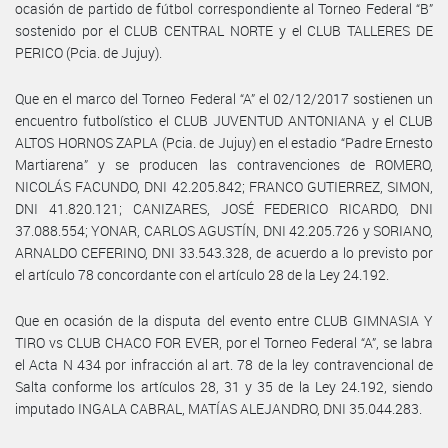
ocasión de partido de fútbol correspondiente al Torneo Federal “B”
sostenido por el CLUB CENTRAL NORTE y el CLUB TALLERES DE
PERICO (Pcia. de Jujuy).
Que en el marco del Torneo Federal “A” el 02/12/2017 sostienen un
encuentro futbolístico el CLUB JUVENTUD ANTONIANA y el CLUB
ALTOS HORNOS ZAPLA (Pcia. de Jujuy) en el estadio “Padre Ernesto
Martiarena” y se producen las contravenciones de ROMERO,
NICOLÁS FACUNDO, DNI 42.205.842; FRANCO GUTIERREZ, SIMON,
DNI 41.820.121; CANIZARES, JOSÉ FEDERICO RICARDO, DNI
37.088.554; YONAR, CARLOS AGUSTÍN, DNI 42.205.726 y SORIANO,
ARNALDO CEFERINO, DNI 33.543.328, de acuerdo a lo previsto por
el artículo 78 concordante con el artículo 28 de la Ley 24.192.
Que en ocasión de la disputa del evento entre CLUB GIMNASIA Y
TIRO vs CLUB CHACO FOR EVER, por el Torneo Federal “A”, se labra
el Acta N 434 por infracción al art. 78 de la ley contravencional de
Salta conforme los artículos 28, 31 y 35 de la Ley 24.192, siendo
imputado INGALA CABRAL, MATÍAS ALEJANDRO, DNI 35.044.283.