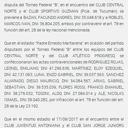
disputa del Torneo Federal “B”, en el encuentro del CLUB CENTRAL
NORTE y el CLUB SPORTIVO GUZMAN (Pcia. de Tucumán) se
previene a BAZAN, FACUNDO ANDRÉS, DNI 35.048.618 y a ROBLES,
MARCOS IVAN, DNI 36.804.205, ambos por contravenir el art. 78 en
función del art. 28 de la ley nacional mencionada.
Que en el estadio “Padre Ernesto Martiarena” en ocasión del partido
disputado por el Torneo Federal “B” entre los equipos del CLUB
CENTRAL NORTE y del CLUB ATLÉTICO PROGRESO, se
confeccionaron las actas contravencionales de RODRIGUEZ ROJAS,
LEONEL EMILIANO, DNI 41.296.636; MARTÍNEZ, ELOY EZEQUIEL,
DNI 42.131.063; LUNA, ENZO GABRIEL, DNI 39.037.563; SANCHEZ
ALVARADO, DIEGO MAURICIO, DNI 34.084.567; ARIAS, GABRIEL
SEBASTIÁN, DNI 39.535.039; FLORES ROSSI, FRANCO EMANUEL,
DNI 38.276.032; TOSONI, ALDO, DNI 27.084.014 y ALE, NICOLAS
ISMAEL, DNI 39.040.282, por infracción al art. 78 en función del art.
28 de la Ley 23.192.
Que en el mismo estadio el 17/09/2017 en el encuentro entre el
CLUB JUVENTUD ANTONIANA y el CLUB SAN JORGE JUNIORS