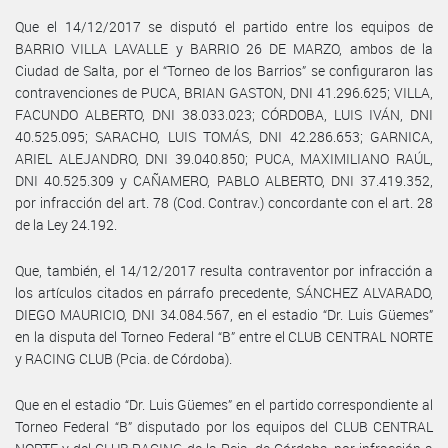
Que el 14/12/2017 se disputó el partido entre los equipos de
BARRIO VILLA LAVALLE y BARRIO 26 DE MARZO, ambos de la
Ciudad de Salta, por el “Torneo de los Barrios” se configuraron las
contravenciones de PUCA, BRIAN GASTON, DNI 41.296.625; VILLA,
FACUNDO ALBERTO, DNI 38.033.023; CÓRDOBA, LUIS IVÁN, DNI
40.525.095; SARACHO, LUIS TOMÁS, DNI 42.286.653; GARNICA,
ARIEL ALEJANDRO, DNI 39.040.850; PUCA, MAXIMILIANO RAÚL,
DNI 40.525.309 y CAÑAMERO, PABLO ALBERTO, DNI 37.419.352,
por infracción del art. 78 (Cod. Contrav.) concordante con el art. 28
de la Ley 24.192.
Que, también, el 14/12/2017 resulta contraventor por infracción a
los artículos citados en párrafo precedente, SÁNCHEZ ALVARADO,
DIEGO MAURICIO, DNI 34.084.567, en el estadio “Dr. Luis Güemes”
en la disputa del Torneo Federal “B” entre el CLUB CENTRAL NORTE
y RACING CLUB (Pcia. de Córdoba).
Que en el estadio “Dr. Luis Güemes” en el partido correspondiente al
Torneo Federal “B” disputado por los equipos del CLUB CENTRAL