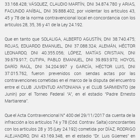
33.168.428; VÁSQUEZ, CLAUDIO MARTÍN, DNI 34.874.780 y ARIAS,
FACUNDO ANÍBAL, DNI 39.888.402, por violentar los artículos 43,
45 y 78 de la norma contravencional local en concordancia con los
artículos 28, 35, 36 y 41 de la Ley 24.192.
Que en tanto que SOLALIGA, ALBERTO AGUSTÍN, DNI 38.740.475;
ROJAS, EDUARDO EMANUEL, DNI 37.088.324; ALEMÁN, HÉCTOR
LEONARDO, DNI 40.355.056; LÓPEZ, MATÍAS CRISTIAN, DNI
39.679.917; CUTIPA, PABLO EMANUEL, DNI 39.893.970; HOYOS,
DARÍO RAÚL, DNI 34.204.997 y GARCÍA, HÉCTOR LUIS, DNI
37.015.762, fueron prevenidos con sendas actas por las
contravenciones cometidas en el marco de la disputa del encuentro
entre el CLUB JUVENTUD ANTONIANA y el CLUB SARMIENTO (de
Junín) por el Torneo Federal “A”, en el estadio “Padre Ernesto
Martiarena”.
Que el Acta Contravencional N° 400 del 29/11/2017 da cuenta de la
infracción a los artículos 74 y 78 (Cód. Contrav. Salta) concordantes
con los artículos 28 y 35 (Ley 24.192) cometida por DÍAZ, RODRIGO
ALEJANDRO, DNI 43.169.348, en el estadio “Dr. Luis Güemes” en