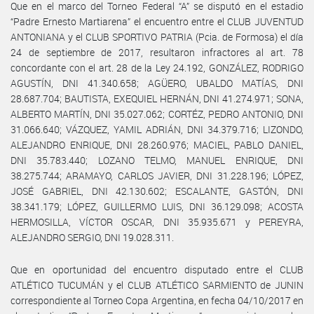
Que en el marco del Torneo Federal “A” se disputó en el estadio
“Padre Ernesto Martiarena” el encuentro entre el CLUB JUVENTUD
ANTONIANA y el CLUB SPORTIVO PATRIA (Pcia. de Formosa) el día
24 de septiembre de 2017, resultaron infractores al art. 78
concordante con el art. 28 de la Ley 24.192, GONZÁLEZ, RODRIGO
AGUSTÍN, DNI 41.340.658; AGÜERO, UBALDO MATÍAS, DNI
28.687.704; BAUTISTA, EXEQUIEL HERNÁN, DNI 41.274.971; SONA,
ALBERTO MARTÍN, DNI 35.027.062; CORTÉZ, PEDRO ANTONIO, DNI
31.066.640; VÁZQUEZ, YAMIL ADRIÁN, DNI 34.379.716; LIZONDO,
ALEJANDRO ENRIQUE, DNI 28.260.976; MACIEL, PABLO DANIEL,
DNI 35.783.440; LOZANO TELMO, MANUEL ENRIQUE, DNI
38.275.744; ARAMAYO, CARLOS JAVIER, DNI 31.228.196; LÓPEZ,
JOSÉ GABRIEL, DNI 42.130.602; ESCALANTE, GASTÓN, DNI
38.341.179; LÓPEZ, GUILLERMO LUIS, DNI 36.129.098; ACOSTA
HERMOSILLA, VÍCTOR OSCAR, DNI 35.935.671 y PEREYRA,
ALEJANDRO SERGIO, DNI 19.028.311.
Que en oportunidad del encuentro disputado entre el CLUB
ATLÉTICO TUCUMÁN y el CLUB ATLÉTICO SARMIENTO de JUNIN
correspondiente al Torneo Copa Argentina, en fecha 04/10/2017 en