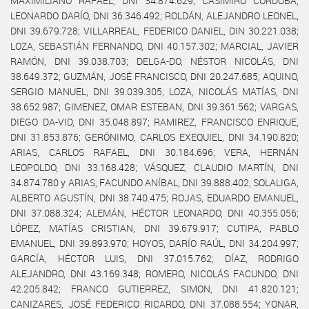
MAXIMILIANO RAFAEL, DNI 34.874.629; CASIMIRO CÓRDOBA,
LEONARDO DARÍO, DNI 36.346.492; ROLDÁN, ALEJANDRO LEONEL,
DNI 39.679.728; VILLARREAL, FEDERICO DANIEL, DIN 30.221.038;
LOZA, SEBASTIÁN FERNANDO, DNI 40.157.302; MARCIAL, JAVIER
RAMÓN, DNI 39.038.703; DELGA-DO, NÉSTOR NICOLÁS, DNI
38.649.372; GUZMÁN, JOSÉ FRANCISCO, DNI 20.247.685; AQUINO,
SERGIO MANUEL, DNI 39.039.305; LOZA, NICOLÁS MATÍAS, DNI
38.652.987; GIMENEZ, OMAR ESTEBAN, DNI 39.361.562; VARGAS,
DIEGO DA-VID, DNI 35.048.897; RAMIREZ, FRANCISCO ENRIQUE,
DNI 31.853.876; GERÓNIMO, CARLOS EXEQUIEL, DNI 34.190.820;
ARIAS, CARLOS RAFAEL, DNI 30.184.696; VERA, HERNÁN
LEOPOLDO, DNI 33.168.428; VÁSQUEZ, CLAUDIO MARTÍN, DNI
34.874.780 y ARIAS, FACUNDO ANÍBAL, DNI 39.888.402; SOLALIGA,
ALBERTO AGUSTÍN, DNI 38.740.475; ROJAS, EDUARDO EMANUEL,
DNI 37.088.324; ALEMÁN, HÉCTOR LEONARDO, DNI 40.355.056;
LÓPEZ, MATÍAS CRISTIAN, DNI 39.679.917; CUTIPA, PABLO
EMANUEL, DNI 39.893.970; HOYOS, DARÍO RAÚL, DNI 34.204.997;
GARCÍA, HÉCTOR LUIS, DNI 37.015.762; DÍAZ, RODRIGO
ALEJANDRO, DNI 43.169.348; ROMERO, NICOLÁS FACUNDO, DNI
42.205.842; FRANCO GUTIERREZ, SIMON, DNI 41.820.121;
CANIZARES, JOSÉ FEDERICO RICARDO, DNI 37.088.554; YONAR,