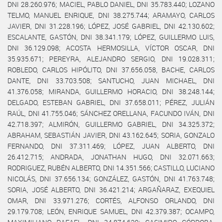
DNI 28.260.976; MACIEL, PABLO DANIEL, DNI 35.783.440; LOZANO
TELMO, MANUEL ENRIQUE, DNI 38.275.744; ARAMAYO, CARLOS
JAVIER, DNI 31.228.196; LÓPEZ, JOSÉ GABRIEL, DNI 42.130.602;
ESCALANTE, GASTÓN, DNI 38.341.179; LÓPEZ, GUILLERMO LUIS,
DNI 36.129.098; ACOSTA HERMOSILLA, VÍCTOR OSCAR, DNI
35.935.671; PEREYRA, ALEJANDRO SERGIO, DNI 19.028.311;
ROBLEDO, CARLOS HIPÓLITO, DNI 37.656.058, BACHE, CARLOS
DANTE, DNI 33.703.508; SANTUCHO, JUAN MICHAEL, DNI
41.376.058; MIRANDA, GUILLERMO HORACIO, DNI 38.248.144;
DELGADO, ESTEBAN GABRIEL, DNI 37.658.011; PÉREZ, JULIÁN
RAÚL, DNI 41.755.046; SÁNCHEZ ORELLANA, FACUNDO IVÁN, DNI
42.718.397; ALMIRÓN, GUILLERMO GABRIEL, DNI 34.325.372;
ABRAHAM, SEBASTIÁN JAVIER, DNI 43.162.645; SORIA, GONZALO
FERNANDO, DNI 37.311.469; LÓPEZ, JUAN ALBERTO, DNI
26.412.715; ANDRADA, JONATHAN HUGO, DNI 32.071.663;
RODRIGUEZ, RUBÉN ALBERTO, DNI 14.351.566; CASTILLO, LUCIANO
NICOLÁS, DNI 37.656.134; GONZÁLEZ, GASTÓN, DNI 41.763.748;
SORIA, JOSÉ ALBERTO, DNI 36.421.214; ARGAÑARAZ, EXEQUIEL
OMAR, DNI 33.971.276; CORTÉS, ALFONSO ORLANDO, DNI
29.179.708; LEÓN, ENRIQUE SAMUEL, DNI 42.379.387; OCAMPO,