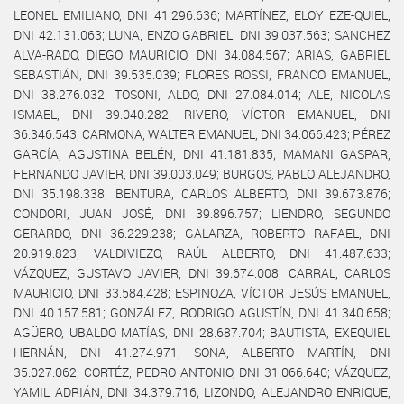
LEONEL EMILIANO, DNI 41.296.636; MARTÍNEZ, ELOY EZE-QUIEL,
DNI 42.131.063; LUNA, ENZO GABRIEL, DNI 39.037.563; SANCHEZ
ALVA-RADO, DIEGO MAURICIO, DNI 34.084.567; ARIAS, GABRIEL
SEBASTIÁN, DNI 39.535.039; FLORES ROSSI, FRANCO EMANUEL,
DNI 38.276.032; TOSONI, ALDO, DNI 27.084.014; ALE, NICOLAS
ISMAEL, DNI 39.040.282; RIVERO, VÍCTOR EMANUEL, DNI
36.346.543; CARMONA, WALTER EMANUEL, DNI 34.066.423; PÉREZ
GARCÍA, AGUSTINA BELÉN, DNI 41.181.835; MAMANI GASPAR,
FERNANDO JAVIER, DNI 39.003.049; BURGOS, PABLO ALEJANDRO,
DNI 35.198.338; BENTURA, CARLOS ALBERTO, DNI 39.673.876;
CONDORI, JUAN JOSÉ, DNI 39.896.757; LIENDRO, SEGUNDO
GERARDO, DNI 36.229.238; GALARZA, ROBERTO RAFAEL, DNI
20.919.823; VALDIVIEZO, RAÚL ALBERTO, DNI 41.487.633;
VÁZQUEZ, GUSTAVO JAVIER, DNI 39.674.008; CARRAL, CARLOS
MAURICIO, DNI 33.584.428; ESPINOZA, VÍCTOR JESÚS EMANUEL,
DNI 40.157.581; GONZÁLEZ, RODRIGO AGUSTÍN, DNI 41.340.658;
AGÜERO, UBALDO MATÍAS, DNI 28.687.704; BAUTISTA, EXEQUIEL
HERNÁN, DNI 41.274.971; SONA, ALBERTO MARTÍN, DNI
35.027.062; CORTÉZ, PEDRO ANTONIO, DNI 31.066.640; VÁZQUEZ,
YAMIL ADRIÁN, DNI 34.379.716; LIZONDO, ALEJANDRO ENRIQUE,