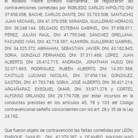
el estadio “Padre Ernesto Martiarena”, se registraron las
contravenciones cometidas por ROBLEDO, CARLOS HIPÓLITO, DNI
37.656.058, BACHE, CARLOS DANTE, DNI 33.703.508; SANTUCHO,
JUAN MICHAEL, DNI 41.376.058; MIRANDA, GUILLERMO HORACIO,
DNI 38.248.144; DELGADO, ESTEBAN GABRIEL, DNI 37.658.011;
PÉREZ, JULIÁN RAÚL, DNI 41.755.046; SÁNCHEZ ORELLANA,
FACUNDO IVÁN, DNI 42.718.397; ALMIRÓN, GUILLERMO GABRIEL,
DNI 34.325.372; ABRAHAM, SEBASTIÁN JAVIER, DNI 43.162.645;
SORIA, GONZALO FERNANDO, DNI 37.311.469; LÓPEZ, JUAN
ALBERTO, DNI 26.412.715; ANDRADA, JONATHAN HUGO, DNI
32.071.663; RODRIGUEZ, RUBÉN ALBERTO, DNI 14.351.566;
CASTILLO, LUCIANO NICOLÁS, DNI 37.656.134; GONZÁLEZ,
GASTÓN, DNI 41.763.748; SORIA, JOSÉ ALBERTO, DNI 36.421.214;
ARGAÑARAZ, EXEQUIEL OMAR, DNI 33.971.276 y CORTÉS,
ALFONSO ORLANDO, DNI 29.179.708, por estar incursos en la
conductas previstas en los artículos 45, 78 y 103 del Código
contravencional salteño concordantes con los art. 28 y 35 de la Ley
24.192.
Que fueron objeto de contravención las faltas cometidas por LEÓN,
ENRIQUE SAMUEL, DNI 42.379.387 y OCAMPO, MAXIMILIANO