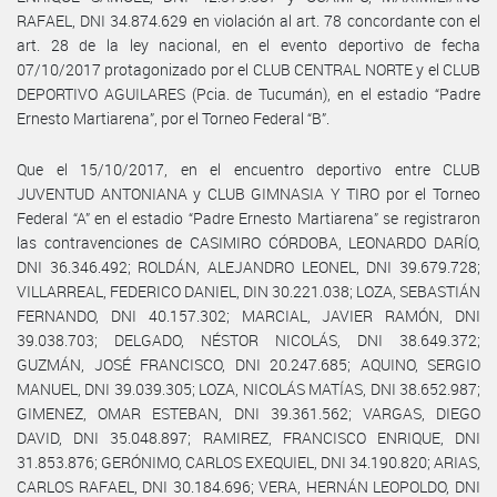
RAFAEL, DNI 34.874.629 en violación al art. 78 concordante con el
art. 28 de la ley nacional, en el evento deportivo de fecha
07/10/2017 protagonizado por el CLUB CENTRAL NORTE y el CLUB
DEPORTIVO AGUILARES (Pcia. de Tucumán), en el estadio “Padre
Ernesto Martiarena”, por el Torneo Federal “B”.
Que el 15/10/2017, en el encuentro deportivo entre CLUB
JUVENTUD ANTONIANA y CLUB GIMNASIA Y TIRO por el Torneo
Federal “A” en el estadio “Padre Ernesto Martiarena” se registraron
las contravenciones de CASIMIRO CÓRDOBA, LEONARDO DARÍO,
DNI 36.346.492; ROLDÁN, ALEJANDRO LEONEL, DNI 39.679.728;
VILLARREAL, FEDERICO DANIEL, DIN 30.221.038; LOZA, SEBASTIÁN
FERNANDO, DNI 40.157.302; MARCIAL, JAVIER RAMÓN, DNI
39.038.703; DELGADO, NÉSTOR NICOLÁS, DNI 38.649.372;
GUZMÁN, JOSÉ FRANCISCO, DNI 20.247.685; AQUINO, SERGIO
MANUEL, DNI 39.039.305; LOZA, NICOLÁS MATÍAS, DNI 38.652.987;
GIMENEZ, OMAR ESTEBAN, DNI 39.361.562; VARGAS, DIEGO
DAVID, DNI 35.048.897; RAMIREZ, FRANCISCO ENRIQUE, DNI
31.853.876; GERÓNIMO, CARLOS EXEQUIEL, DNI 34.190.820; ARIAS,
CARLOS RAFAEL, DNI 30.184.696; VERA, HERNÁN LEOPOLDO, DNI