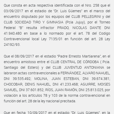
Que consta en acta respectiva identificada con el Nro. 258 que el
03/09/2017 en el estadio de “Dr. Luis Güemes” en el marco del
encuentro disputado por los equipos del CLUB PELLEGRINI y del
CLUB SOCIEDAD TIRO Y GIMNASIA (Pcia Jujuy), por el Torneo
Federal “B” resulta infractor PRADO, NICOLAS DANTE DNI
41.940.480 en base a lo normado por el art. 78 del Codigo
Contravencional local Ley 7135/01 en función del art. 28 Ley
24192/93.
Que el 08/09/2017 en el estadio “Padre Ernesto Martiarena”, en el
encuentro amistoso entre el CLUB CENTRAL DE CÓRDOBA ( Pcia.
Santiago del Estero) y del CLUB JUVENTUD ANTONIANA se
labraron actas contravencionales a FERNÁNDEZ, ALVARO NAHUEL,
DNI 39.535.492; MOLINA, JUAN ESTEBAN, DNI 39.674.381;
CHOCOBAR, DENIS NAHUEL, DNI 41.233.468; AGUIRRE, MOISES
SAMUEL, DNI 37.601.852; RÍOS, JUAN RAMÓN, DNI 25.813.025, por
violación a los artículos 78 y 103 de la norma contravencional en
función del art. 28 de la ley nacional precitada.
Que en fecha 10/09/2017 en el estadio “Dr. Luis Güemes”, en la