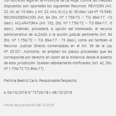
con domicilio legal en la Provincia de La Rioja. Contra las medidas
dispuestas son oponibles los siguientes Recursos: REVISIÓN (Art.
22, inc. a) -10 días- y Art. 22, incs. b) c) y d) -30 días- Ley Nº 19.549).
RECONSIDERACIÓN (Art. 84 Dto. Nº 1.759/72 – T.O. 894/17, -10
días-). ACLARATORIA (Art. 102, Dto. Nº 1.759/72 – T.O 894/17, -5
días-). Además, procederá, a opción del interesado, el recurso
administrativo de ALZADA o la acción judicial pertinente (Art. 94
Dto. Nº 1.759/72 – T.O. 894/17 - 15 días-), como así también el
Recurso Judicial Directo contemplado en el Art. 36 de la Ley
Nº 20.321. Asimismo, se amplían los plazos procesales que les
corresponde por derecho en razón de la distancia desde el asiento
de esta jurisdicción. Quedan debidamente notificadas (Art. 42, Dto.
Nº 1.759/72 T.O. 894/17).
Patricia Beatriz Caris, Responsable Despacho.
e. 04/10/2018 N° 73726/18 v. 08/10/2018
Fecha de publicación 08/10/2018