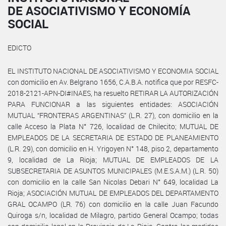
DE ASOCIATIVISMO Y ECONOMÍA
SOCIAL
EDICTO
EL INSTITUTO NACIONAL DE ASOCIATIVISMO Y ECONOMIA SOCIAL
con domicilio en Av. Belgrano 1656, C.A.B.A. notifica que por RESFC-
2018-2121-APN-DI#INAES, ha resuelto RETIRAR LA AUTORIZACIÓN
PARA FUNCIONAR a las siguientes entidades: ASOCIACIÓN
MUTUAL “FRONTERAS ARGENTINAS” (L.R. 27), con domicilio en la
calle Acceso la Plata N° 726, localidad de Chilecito; MUTUAL DE
EMPLEADOS DE LA SECRETARIA DE ESTADO DE PLANEAMIENTO
(L.R. 29), con domicilio en H. Yrigoyen N° 148, piso 2, departamento
9, localidad de La Rioja; MUTUAL DE EMPLEADOS DE LA
SUBSECRETARIA DE ASUNTOS MUNICIPALES (M.E.S.A.M.) (L.R. 50)
con domicilio en la calle San Nicolas Debari N° 649, localidad La
Rioja; ASOCIACIÓN MUTUAL DE EMPLEADOS DEL DEPARTAMENTO
GRAL OCAMPO (LR. 76) con domicilio en la calle Juan Facundo
Quiroga s/n, localidad de Milagro, partido General Ocampo; todas