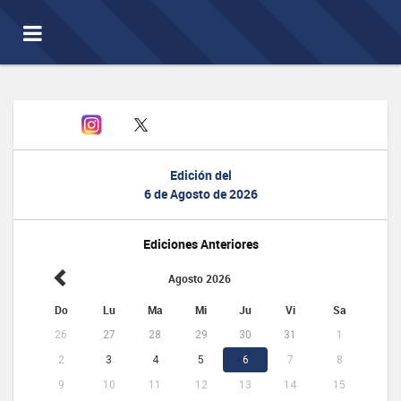
Toggle
navigation
Edición del
6 de Agosto de 2026
Ediciones Anteriores
Agosto 2026
Do
Lu
Ma
Mi
Ju
Vi
Sa
26
27
28
29
30
31
1
2
3
4
5
6
7
8
9
10
11
12
13
14
15