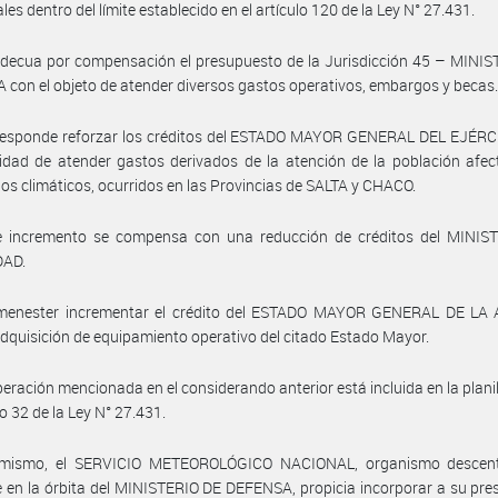
les dentro del límite establecido en el artículo 120 de la Ley N° 27.431.
decua por compensación el presupuesto de la Jurisdicción 45 – MINIS
con el objeto de atender diversos gastos operativos, embargos y becas
responde reforzar los créditos del ESTADO MAYOR GENERAL DEL EJÉRCI
idad de atender gastos derivados de la atención de la población afe
s climáticos, ocurridos en las Provincias de SALTA y CHACO.
e incremento se compensa con una reducción de créditos del MINIS
DAD.
menester incrementar el crédito del ESTADO MAYOR GENERAL DE L
adquisición de equipamiento operativo del citado Estado Mayor.
peración mencionada en el considerando anterior está incluida en la plani
lo 32 de la Ley N° 27.431.
imismo, el SERVICIO METEOROLÓGICO NACIONAL, organismo descent
 en la órbita del MINISTERIO DE DEFENSA, propicia incorporar a su pr