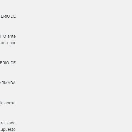
TERIO DE
.
TO, ante
ctada por
TERIO DE
A ARMADA
lla anexa
ralizado
esupuesto