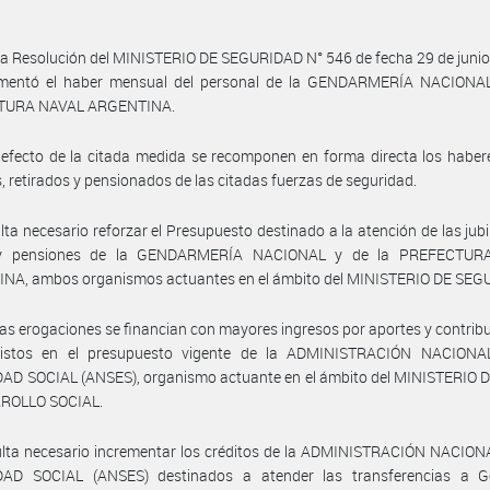
la Resolución del MINISTERIO DE SEGURIDAD N° 546 de fecha 29 de juni
ementó el haber mensual del personal de la GENDARMERÍA NACIONAL
TURA NAVAL ARGENTINA.
efecto de la citada medida se recomponen en forma directa los haber
s, retirados y pensionados de las citadas fuerzas de seguridad.
lta necesario reforzar el Presupuesto destinado a la atención de las jubi
s y pensiones de la GENDARMERÍA NACIONAL y de la PREFECTUR
NA, ambos organismos actuantes en el ámbito del MINISTERIO DE SEG
as erogaciones se financian con mayores ingresos por aportes y contrib
vistos en el presupuesto vigente de la ADMINISTRACIÓN NACION
AD SOCIAL (ANSES), organismo actuante en el ámbito del MINISTERIO 
ROLLO SOCIAL.
ulta necesario incrementar los créditos de la ADMINISTRACIÓN NACION
AD SOCIAL (ANSES) destinados a atender las transferencias a G