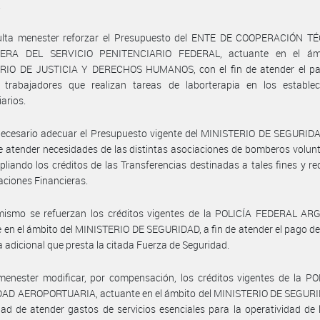
.
ulta menester reforzar el Presupuesto del ENTE DE COOPERACIÓN T
IERA DEL SERVICIO PENITENCIARIO FEDERAL, actuante en el ámb
RIO DE JUSTICIA Y DERECHOS HUMANOS, con el fin de atender el pa
s trabajadores que realizan tareas de laborterapia en los establec
iarios.
ecesario adecuar el Presupuesto vigente del MINISTERIO DE SEGURIDAD
e atender necesidades de las distintas asociaciones de bomberos volunt
pliando los créditos de las Transferencias destinadas a tales fines y r
caciones Financieras.
mismo se refuerzan los créditos vigentes de la POLICÍA FEDERAL AR
 en el ámbito del MINISTERIO DE SEGURIDAD, a fin de atender el pago del
ía adicional que presta la citada Fuerza de Seguridad.
enester modificar, por compensación, los créditos vigentes de la PO
AD AEROPORTUARIA, actuante en el ámbito del MINISTERIO DE SEGURI
idad de atender gastos de servicios esenciales para la operatividad de 