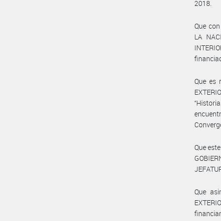
2018.
Que con 
LA NACI
INTERIO
financia
Que es 
EXTERIOR
“Histori
encuentr
Converge
Que este
GOBIER
JEFATUR
Que asi
EXTERIO
financia