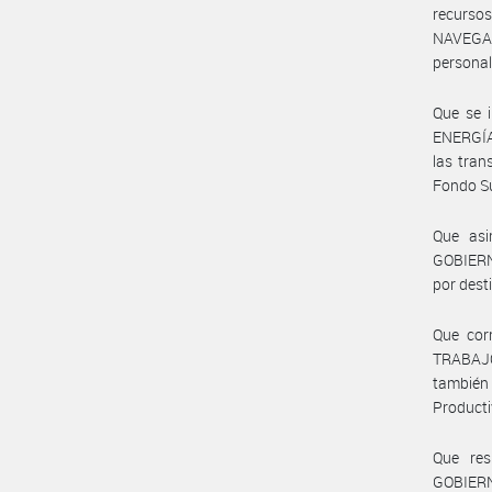
recurso
NAVEGAC
personal
Que se 
ENERGÍA,
las tran
Fondo Su
Que asi
GOBIERNO
por dest
Que cor
TRABAJO 
también
Product
Que res
GOBIERN