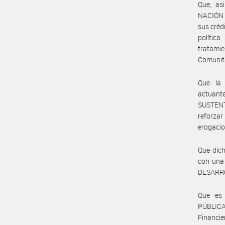
Que, a
NACIÓN 
sus créd
política
tratami
Comunita
Que la
actuant
SUSTEN
reforzar
erogacion
Que dich
con una
DESARR
Que es 
PÚBLICAS
Financie