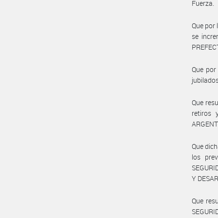
Fuerza.
Que por 
se incr
PREFEC
Que por 
jubilado
Que resu
retiro
ARGENTI
Que dich
los pre
SEGURID
Y DESAR
Que res
SEGURID