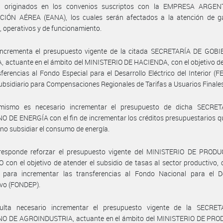
s originados en los convenios suscriptos con la EMPRESA ARGE
IÓN AÉREA (EANA), los cuales serán afectados a la atención de g
, operativos y de funcionamiento.
incrementa el presupuesto vigente de la citada SECRETARÍA DE GOB
 actuante en el ámbito del MINISTERIO DE HACIENDA, con el objetivo d
sferencias al Fondo Especial para el Desarrollo Eléctrico del Interior (FE
bsidiario para Compensaciones Regionales de Tarifas a Usuarios Finales
mismo es necesario incrementar el presupuesto de dicha SECRE
 DE ENERGÍA con el fin de incrementar los créditos presupuestarios q
ino subsidiar el consumo de energía.
responde reforzar el presupuesto vigente del MINISTERIO DE PROD
con el objetivo de atender el subsidio de tasas al sector productivo,
 para incrementar las transferencias al Fondo Nacional para el De
ivo (FONDEP).
ulta necesario incrementar el presupuesto vigente de la SECRE
O DE AGROINDUSTRIA, actuante en el ámbito del MINISTERIO DE PR