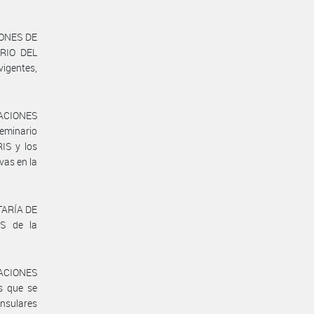
IONES DE
ERIO DEL
igentes,
LACIONES
eminario
RIS y los
vas en la
ETARÍA DE
S de la
LACIONES
s que se
onsulares