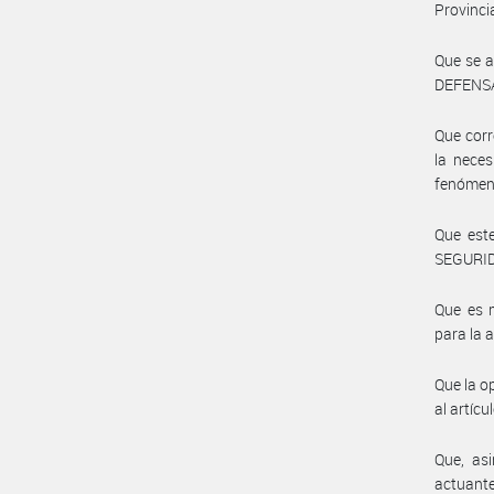
Provincia
Que se a
DEFENSA 
Que cor
la neces
fenómeno
Que est
SEGURI
Que es 
para la 
Que la o
al artícu
Que, as
actuante