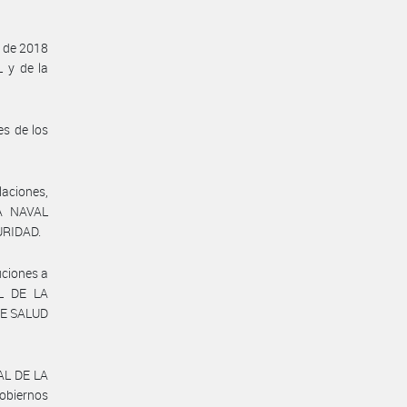
o de 2018
 y de la
es de los
laciones,
A NAVAL
URIDAD.
uciones a
AL DE LA
DE SALUD
AL DE LA
obiernos