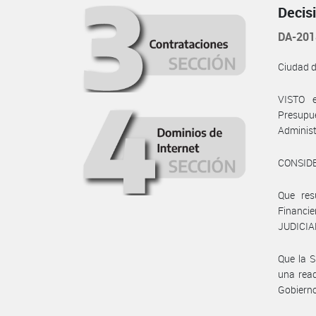
Decis
DA-201
Ciudad 
VISTO 
Presupue
Administ
CONSID
Que res
Financi
JUDICIAL
Que la 
una read
Gobierno