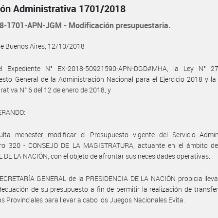
ión Administrativa 1701/2018
8-1701-APN-JGM - Modificación presupuestaria.
de Buenos Aires, 12/10/2018
el Expediente N° EX-2018-50921590-APN-DGD#MHA, la Ley N° 27
sto General de la Administración Nacional para el Ejercicio 2018 y la
rativa N° 6 del 12 de enero de 2018, y
ERANDO:
ulta menester modificar el Presupuesto vigente del Servicio Admini
ero 320 - CONSEJO DE LA MAGISTRATURA, actuante en el ámbito d
 DE LA NACIÓN, con el objeto de afrontar sus necesidades operativas.
SECRETARÍA GENERAL de la PRESIDENCIA DE LA NACIÓN propicia lleva
ecuación de su presupuesto a fin de permitir la realización de transfe
s Provinciales para llevar a cabo los Juegos Nacionales Evita.