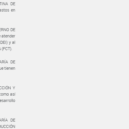
NTINA DE
astos en
IERNO DE
e atender
DEI) y al
 (FCT).
TARÍA DE
ue tienen
UCCIÓN Y
 como así
sarrollo
TARÍA DE
ODUCCIÓN