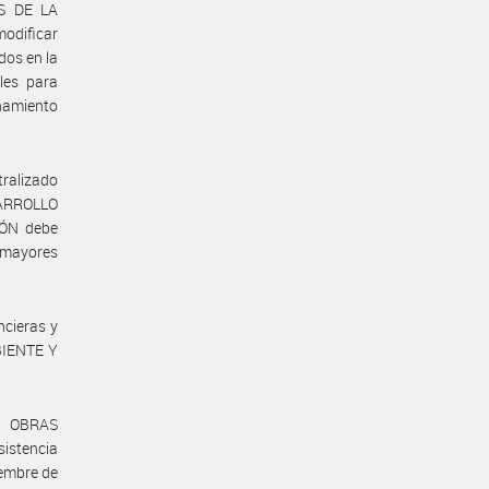
S DE LA
odificar
dos en la
ales para
ñamiento
alizado
SARROLLO
ÓN debe
s mayores
ncieras y
BIENTE Y
R, OBRAS
sistencia
iembre de