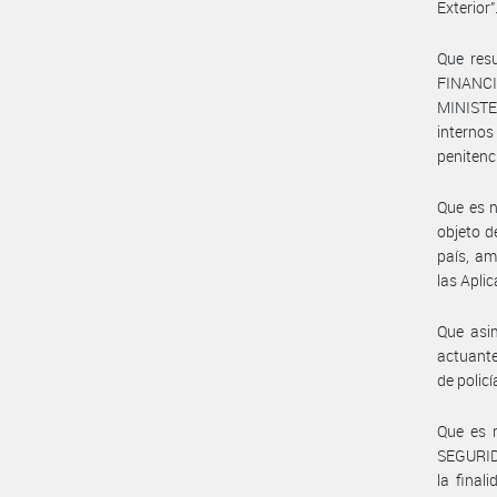
Exterior”
Que res
FINANC
MINISTE
interno
penitenc
Que es n
objeto d
país, am
las Apli
Que asi
actuante
de polic
Que es m
SEGURID
la final