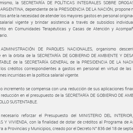
simismo, la SECRETARÍA DE POLÍTICAS INTEGRALES SOBRE DROGA
ARGENTINA, dependiente de la PRESIDENCIA DE LA NACIÓN, propone m
itos ante la necesidad de atender los mayores gastos en personal origina
 salarial vigente y brindar asistencia a través de subsidios individu
ento en Comunidades Terapéuticas y Casas de Atención y Acompa
rio.
 ADMINISTRACIÓN DE PARQUES NACIONALES, organismo descentr
e en la órbita de la SECRETARÍA DE GOBIERNO DE AMBIENTE Y DE
TABLE de la SECRETARÍA GENERAL de la PRESIDENCIA DE LA NACI
 los créditos correspondientes a gastos en personal en virtud de la
es incurridas en la política salarial vigente.
o incremento se compensa con una reducción de sus aplicaciones fina
 reducción en el presupuesto de la SECRETARÍA DE GOBIERNO DE AM
OLLO SUSTENTABLE.
necesario reforzar el Presupuesto del MINISTERIO DEL INTERIO
 Y VIVIENDA, con la finalidad de dotar de créditos al Programa de A
ra a Provincias y Municipios, creado por el Decreto N° 836 del 18 de sept