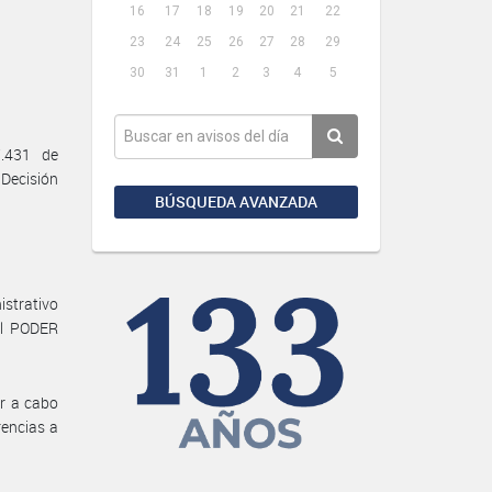
16
17
18
19
20
21
22
23
24
25
26
27
28
29
30
31
1
2
3
4
5
.431 de
 Decisión
BÚSQUEDA AVANZADA
strativo
el PODER
r a cabo
rencias a