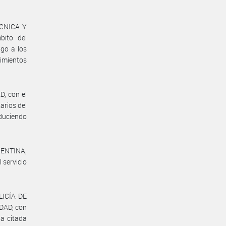
ÉCNICA Y
ito del
go a los
imientos
, con el
arios del
educiendo
GENTINA,
 servicio
LICÍA DE
DAD, con
la citada