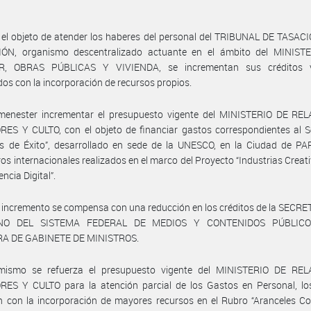
el objeto de atender los haberes del personal del TRIBUNAL DE TASAC
ÓN, organismo descentralizado actuante en el ámbito del MINIST
R, OBRAS PÚBLICAS Y VIVIENDA, se incrementan sus créditos v
dos con la incorporación de recursos propios.
menester incrementar el presupuesto vigente del MINISTERIO DE RE
ES Y CULTO, con el objeto de financiar gastos correspondientes al S
as de Éxito”, desarrollado en sede de la UNESCO, en la Ciudad de PA
os internacionales realizados en el marco del Proyecto “Industrias Creati
ncia Digital”.
 incremento se compensa con una reducción en los créditos de la SECR
NO DEL SISTEMA FEDERAL DE MEDIOS Y CONTENIDOS PÚBLICO
A DE GABINETE DE MINISTROS.
mismo se refuerza el presupuesto vigente del MINISTERIO DE RE
RES Y CULTO para la atención parcial de los Gastos en Personal, lo
n con la incorporación de mayores recursos en el Rubro “Aranceles C