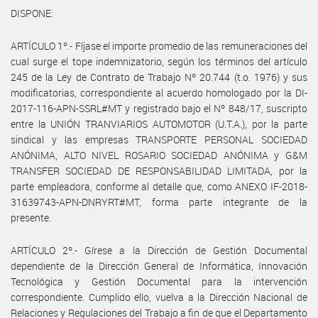
DISPONE:
ARTÍCULO 1º.- Fíjase el importe promedio de las remuneraciones del
cual surge el tope indemnizatorio, según los términos del artículo
245 de la Ley de Contrato de Trabajo Nº 20.744 (t.o. 1976) y sus
modificatorias, correspondiente al acuerdo homologado por la DI-
2017-116-APN-SSRL#MT y registrado bajo el Nº 848/17, suscripto
entre la UNIÓN TRANVIARIOS AUTOMOTOR (U.T.A.), por la parte
sindical y las empresas TRANSPORTE PERSONAL SOCIEDAD
ANÓNIMA, ALTO NIVEL ROSARIO SOCIEDAD ANÓNIMA y G&M
TRANSFER SOCIEDAD DE RESPONSABILIDAD LIMITADA, por la
parte empleadora, conforme al detalle que, como ANEXO IF-2018-
31639743-APN-DNRYRT#MT, forma parte integrante de la
presente.
ARTÍCULO 2º.- Gírese a la Dirección de Gestión Documental
dependiente de la Dirección General de Informática, Innovación
Tecnológica y Gestión Documental para la intervención
correspondiente. Cumplido ello, vuelva a la Dirección Nacional de
Relaciones y Regulaciones del Trabajo a fin de que el Departamento