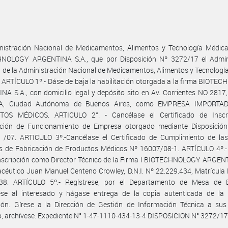
nistración Nacional de Medicamentos, Alimentos y Tecnología Médica 
NOLOGY ARGENTINA S.A., que por Disposición Nº 3272/17 el Admin
 de la Administración Nacional de Medicamentos, Alimentos y Tecnologí
 ARTÍCULO 1º.- Dáse de baja la habilitación otorgada a la firma BIOT
A S.A., con domicilio legal y depósito sito en Av. Corrientes NO 2817,
a A, Ciudad Autónoma de Buenos Aires, como EMPRESA IMPORTA
OS MÉDICOS. ARTICULO 2°. - Cancélase el Certificado de Inscr
ación de Funcionamiento de Empresa otorgado mediante Disposici
 /07. ARTICULO 3º.-Cancélase el Certificado de Cumplimiento de la
as de Fabricación de Productos Médicos Nº 16007/08-1. ARTÍCULO 4º.-
inscripción como Director Técnico de la Firma I BIOTECHNOLOGY ARGEN
céutico Juan Manuel Centeno Crowley, D.N.I. Nº 22.229.434, Matrícula
38. ARTÍCULO 5º.- Regístrese; por el Departamento de Mesa de 
uese al interesado y hágase entrega de la copia autenticada de la 
ión. Gírese a la Dirección de Gestión de Información Técnica a sus 
, archívese. Expediente N° 1-47-1110-434-13-4 DISPOSICION N° 3272/17