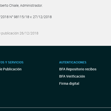
lberto Chiale, Administrador.
2/2018 N° 98115/18 v. 27/12/2018
e publicación 26/12/2018
OS Y SERVICIOS
AUTENTICACIONES
de Publicación
BFA Repositorio recibos
BFA Verificación
Firma digital