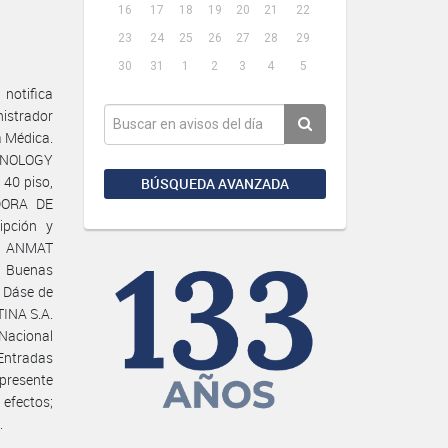
16
17
18
19
20
21
22
23
24
25
26
27
28
29
30
31
1
2
3
4
5
notifica
istrador
a Médica.
ECHNOLOGY
 40 piso,
BÚSQUEDA AVANZADA
DORA DE
ipción y
ón ANMAT
s Buenas
 Dáse de
TINA S.A.
 Nacional
Entradas
presente
efectos;
.