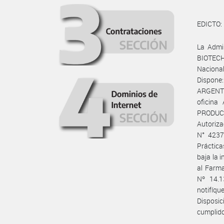
EDICTO:
La Admi
BIOTECH
Nacional
Dispone:
ARGENTIN
oficin
PRODUCT
Autoriz
N° 4237
Práctic
baja la 
al Farma
Nº 14.1
notifíq
Disposic
cumplido