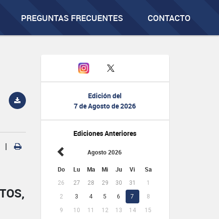
PREGUNTAS FRECUENTES
CONTACTO
Edición del
7 de Agosto de 2026
Ediciones Anteriores
|
Agosto 2026
Do
Lu
Ma
Mi
Ju
Vi
Sa
26
27
28
29
30
31
1
TOS,
2
3
4
5
6
7
8
9
10
11
12
13
14
15