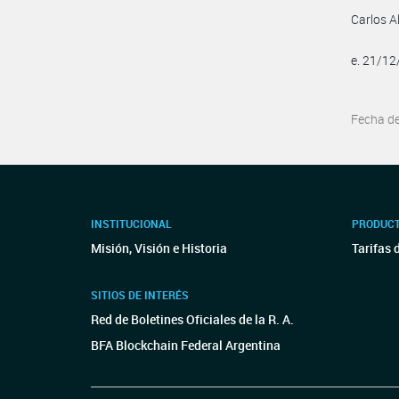
Carlos A
e. 21/1
Fecha d
INSTITUCIONAL
PRODUCT
Misión, Visión e Historia
Tarifas 
SITIOS DE INTERÉS
Red de Boletines Oficiales de la R. A.
BFA Blockchain Federal Argentina