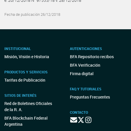
e. 20/12/2018 N° 97555/18 v. 28/12/2018
Fecha de publicación 26/12/2018
INSTITUCIONAL
AUTENTICACIONES
Misión, Visión e Historia
BFA Repositorio recibos
BFA Verificación
PRODUCTOS Y SERVICIOS
Firma digital
Tarifas de Publicación
FAQ Y TUTORIALES
SITIOS DE INTERÉS
Preguntas Frecuentes
Red de Boletines Oficiales
de la R. A.
CONTACTO
BFA Blockchain Federal
Argentina