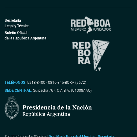
Secretaría
Legal y Técnica
Boletín Oficial
de la República Argentina
TELÉFONOS:
5218-8400 - 0810-345-BORA (2672)
SEDE CENTRAL:
Suipacha 767, C.A.B.A. (C1008AAO)
Secretaría Legal y Técnica |
Dra. María Ibarzabal Murphy - Secretaria