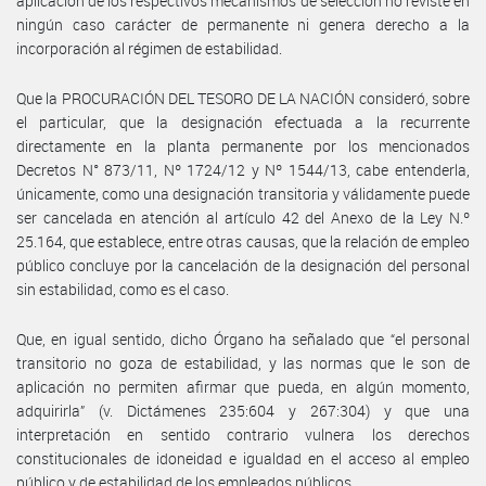
aplicación de los respectivos mecanismos de selección no reviste en
ningún caso carácter de permanente ni genera derecho a la
incorporación al régimen de estabilidad.
Que la PROCURACIÓN DEL TESORO DE LA NACIÓN consideró, sobre
el particular, que la designación efectuada a la recurrente
directamente en la planta permanente por los mencionados
Decretos N° 873/11, Nº 1724/12 y Nº 1544/13, cabe entenderla,
únicamente, como una designación transitoria y válidamente puede
ser cancelada en atención al artículo 42 del Anexo de la Ley N.º
25.164, que establece, entre otras causas, que la relación de empleo
público concluye por la cancelación de la designación del personal
sin estabilidad, como es el caso.
Que, en igual sentido, dicho Órgano ha señalado que “el personal
transitorio no goza de estabilidad, y las normas que le son de
aplicación no permiten afirmar que pueda, en algún momento,
adquirirla” (v. Dictámenes 235:604 y 267:304) y que una
interpretación en sentido contrario vulnera los derechos
constitucionales de idoneidad e igualdad en el acceso al empleo
público y de estabilidad de los empleados públicos.