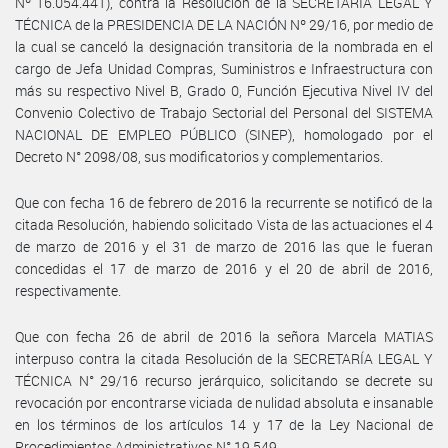
Nº 16.054.441), contra la Resolución de la SECRETARÍA LEGAL Y
TÉCNICA de la PRESIDENCIA DE LA NACIÓN Nº 29/16, por medio de
la cual se canceló la designación transitoria de la nombrada en el
cargo de Jefa Unidad Compras, Suministros e Infraestructura con
más su respectivo Nivel B, Grado 0, Función Ejecutiva Nivel IV del
Convenio Colectivo de Trabajo Sectorial del Personal del SISTEMA
NACIONAL DE EMPLEO PÚBLICO (SINEP), homologado por el
Decreto N° 2098/08, sus modificatorios y complementarios.
Que con fecha 16 de febrero de 2016 la recurrente se notificó de la
citada Resolución, habiendo solicitado Vista de las actuaciones el 4
de marzo de 2016 y el 31 de marzo de 2016 las que le fueran
concedidas el 17 de marzo de 2016 y el 20 de abril de 2016,
respectivamente.
Que con fecha 26 de abril de 2016 la señora Marcela MATIAS
interpuso contra la citada Resolución de la SECRETARÍA LEGAL Y
TÉCNICA N° 29/16 recurso jerárquico, solicitando se decrete su
revocación por encontrarse viciada de nulidad absoluta e insanable
en los términos de los artículos 14 y 17 de la Ley Nacional de
Procedimientos Administrativos N° 19.549.