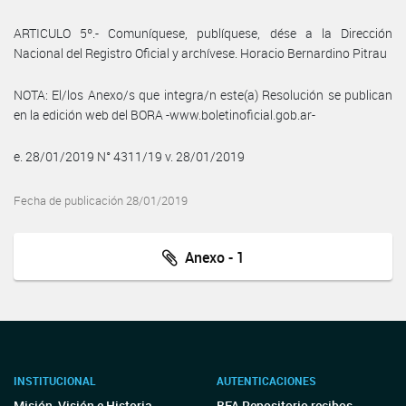
ARTICULO 5º.- Comuníquese, publíquese, dése a la Dirección
Nacional del Registro Oficial y archívese. Horacio Bernardino Pitrau
NOTA: El/los Anexo/s que integra/n este(a) Resolución se publican
en la edición web del BORA -www.boletinoficial.gob.ar-
e. 28/01/2019 N° 4311/19 v. 28/01/2019
Fecha de publicación 28/01/2019
Anexo - 1
INSTITUCIONAL
AUTENTICACIONES
Misión, Visión e Historia
BFA Repositorio recibos