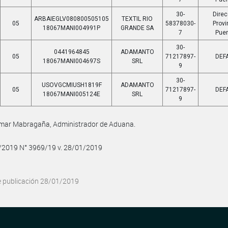
30-
Direc
ARBAIEGLV080800505105
TEXTIL RIO
05
58378030-
Provi
18067MANI004991P
GRANDE SA
7
Pue
30-
0441964845
ADAMANTO
05
71217897-
DEF
18067MANI004697S
SRL
9
30-
USOVGCMIUSH1819F
ADAMANTO
05
71217897-
DEF
18067MANI005124E
SRL
9
Omar Mabragaña, Administrador de Aduana.
1/2019 N° 3969/19 v. 28/01/2019
e publicación 28/01/2019