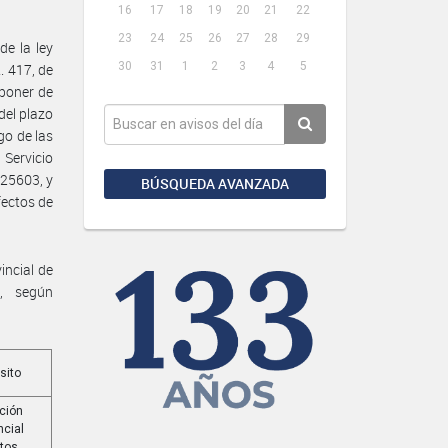
16
17
18
19
20
21
22
23
24
25
26
27
28
29
e la ley
30
31
1
2
3
4
5
. 417, de
sponer de
del plazo
go de las
 Servicio
 25603, y
BÚSQUEDA AVANZADA
fectos de
incial de
a, según
sito
ción
ncial
rtos