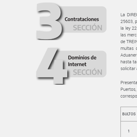
La DIRE
25603, p
la ley 2
las merc
de TREIN
multas q
Aduanero
hasta ta
solicita
Presenta
Puertos
corresp
BULTOS
1