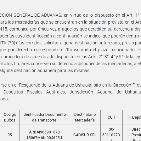
CCION GENERAL DE ADUANAS, en virtud de lo dispuesto en el Art. 1° d
ara las mercaderías que se encuentran en la situación prevista en el Art
2415, comunica por única vez a aquellos que acrediten su derecho a di
aderías cuya identificación a continuación se indica, que podrán dentro 
TA (30) días corridos, solicitar alguna destinación autorizada, previo pa
ue por derecho correspondiere. Transcurrido el plazo mencionado, el
 procederá de acuerdo a lo dispuesto en los Arts. 2°, 3°, 4° y 5° de la ley
nto los titulares conserven su derecho a disponer de las mercaderías, a e
r alguna destinación aduanera para las mismas.
rse en el Resguardo de la Aduana de Ushuaia, sito en la Dirección Prov
, Depositos Fiscales Australes, Jurisdicción Aduana de Ushuai
onda.
Código
Identificador Documento
Destinatario
CUIT
Depó
Bultos
de Transporte
Mercadería
30-
Direc
ARBAI965901673
05
BADISUR SRL
60110273-
Provi
18067MANI004625J
7
Pue