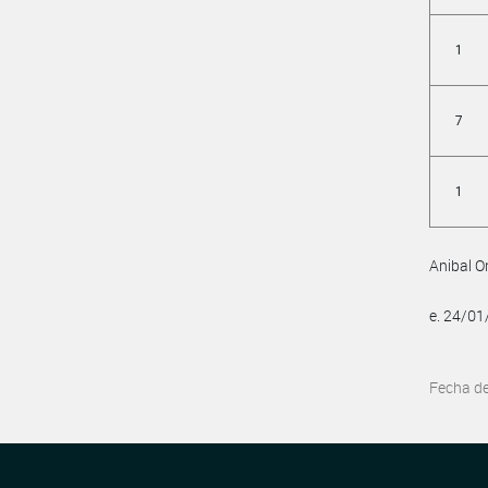
1
7
1
Anibal 
e. 24/0
Fecha d