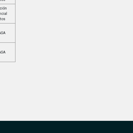
ción
ncial
rtos
ASA
ASA