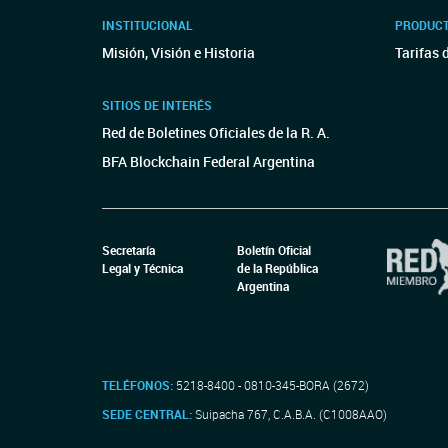
INSTITUCIONAL
PRODUCT
Misión, Visión e Historia
Tarifas 
SITIOS DE INTERÉS
Red de Boletines Oficiales de la R. A.
BFA Blockchain Federal Argentina
Secretaría
Boletín Oficial
Legal y Técnica
de la República
Argentina
TELÉFONOS:
5218-8400 - 0810-345-BORA (2672)
SEDE CENTRAL:
Suipacha 767, C.A.B.A. (C1008AAO)