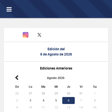
Toggle
navigation
Edición del
6 de Agosto de 2026
Ediciones Anteriores
Agosto 2026
Do
Lu
Ma
Mi
Ju
Vi
Sa
26
27
28
29
30
31
1
2
3
4
5
6
7
8
9
10
11
12
13
14
15