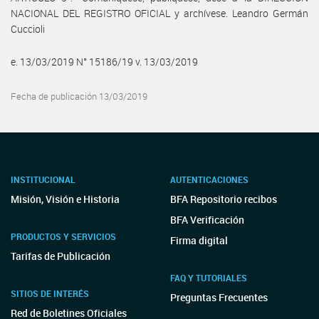
NACIONAL DEL REGISTRO OFICIAL y archívese. Leandro Germán
Cuccioli
e. 13/03/2019 N° 15186/19 v. 13/03/2019
Fecha de publicación 13/03/2019
INSTITUCIONAL
AUTENTICACIONES
Misión, Visión e Historia
BFA Repositorio recibos
BFA Verificación
PRODUCTOS Y SERVICIOS
Firma digital
Tarifas de Publicación
FAQ Y TUTORIALES
SITIOS DE INTERÉS
Preguntas Frecuentes
Red de Boletines Oficiales