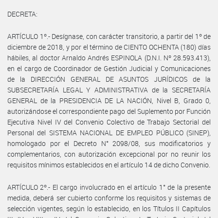
DECRETA:
ARTÍCULO 1º.- Desígnase, con carácter transitorio, a partir del 1º de
diciembre de 2018, y por el término de CIENTO OCHENTA (180) días
hábiles, al doctor Arnaldo Andrés ESPINOLA (D.N.I. Nº 28.593.413),
en el cargo de Coordinador de Gestión Judicial y Comunicaciones
de la DIRECCIÓN GENERAL DE ASUNTOS JURÍDICOS de la
SUBSECRETARÍA LEGAL Y ADMINISTRATIVA de la SECRETARÍA
GENERAL de la PRESIDENCIA DE LA NACIÓN, Nivel B, Grado 0,
autorizándose el correspondiente pago del Suplemento por Función
Ejecutiva Nivel IV del Convenio Colectivo de Trabajo Sectorial del
Personal del SISTEMA NACIONAL DE EMPLEO PÚBLICO (SINEP),
homologado por el Decreto N° 2098/08, sus modificatorios y
complementarios, con autorización excepcional por no reunir los
requisitos mínimos establecidos en el artículo 14 de dicho Convenio.
ARTÍCULO 2º.- El cargo involucrado en el artículo 1° de la presente
medida, deberá ser cubierto conforme los requisitos y sistemas de
selección vigentes, según lo establecido, en los Títulos II Capítulos