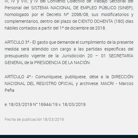
III, IV y VIII, y IV del Convenio Colectivo de Trabajo Sectorial del
Personal del SISTEMA NACIONAL DE EMPLEO PÚBLICO (SINEP),
homologado por el Decreto Nº 2098/08, sus modificatorios y
complementarios, dentro del plazo de CIENTO OCHENTA (180) días
hábiles contados a partir del 1º de diciembre de 2018.
ARTÍCULO 3º.- El gasto que demande el cumplimiento de la presente
medida será atendido con cargo a las partidas específicas del
presupuesto vigente de la Jurisdicción 20 – 01 SECRETARÍA
GENERAL de la PRESIDENCIA DE LA NACIÓN.
ARTÍCULO 4º.- Comuníquese, publíquese, dése a la DIRECCIÓN
NACIONAL DEL REGISTRO OFICIAL y archívese. MACRI - Marcos
Peña
e. 18/03/2019 N° 16944/19 v. 18/03/2019
Fecha de publicación 18/03/2019