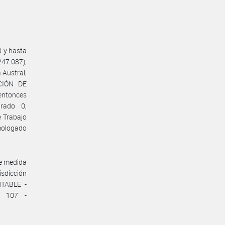
3 y hasta
247.087),
 Austral,
ACIÓN DE
entonces
rado 0,
e Trabajo
mologado
te medida
isdicción
TABLE -
d 107 -