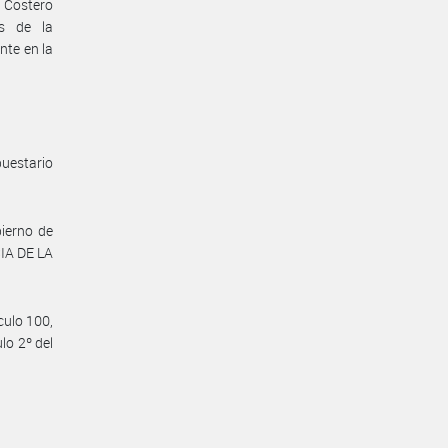
o Costero
es de la
te en la
uestario
ierno de
IA DE LA
culo 100,
lo 2º del