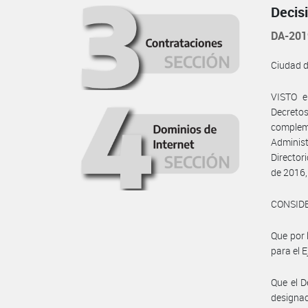
Decis
DA-20
Ciudad 
VISTO e
Decreto
complem
Administ
Directo
de 2016,
CONSID
Que por 
para el E
Que el D
design