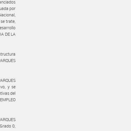
nanciados
tuada por
Nacional,
se trate,
sarrollo
IA DE LA
structura
PARQUES
 PARQUES
vo, y se
tivas del
E EMPLEO
 PARQUES
 Grado 0,