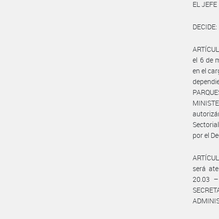
EL JEFE
DECIDE:
ARTÍCULO
el 6 de 
en el ca
dependi
PARQUES
MINIST
autorizá
Sectori
por el D
ARTÍCULO
será ate
20.03 
SECRET
ADMINI