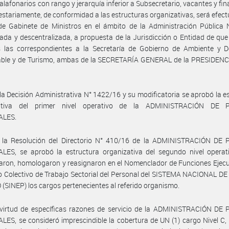
alafonarios con rango y jerarquía inferior a Subsecretario, vacantes y fi
stariamente, de conformidad a las estructuras organizativas, será efec
de Gabinete de Ministros en el ámbito de la Administración Pública 
zada y descentralizada, a propuesta de la Jurisdicción o Entidad de que 
s las correspondientes a la Secretaría de Gobierno de Ambiente y De
able y de Turismo, ambas de la SECRETARÍA GENERAL de la PRESIDENC
.
la Decisión Administrativa N° 1422/16 y su modificatoria se aprobó la e
zativa del primer nivel operativo de la ADMINISTRACIÓN DE 
ALES.
 la Resolución del Directorio N° 410/16 de la ADMINISTRACIÓN DE
LES, se aprobó la estructura organizativa del segundo nivel operati
aron, homologaron y reasignaron en el Nomenclador de Funciones Ejecu
 Colectivo de Trabajo Sectorial del Personal del SISTEMA NACIONAL D
(SINEP) los cargos pertenecientes al referido organismo.
 virtud de específicas razones de servicio de la ADMINISTRACIÓN DE
ES, se consideró imprescindible la cobertura de UN (1) cargo Nivel C,