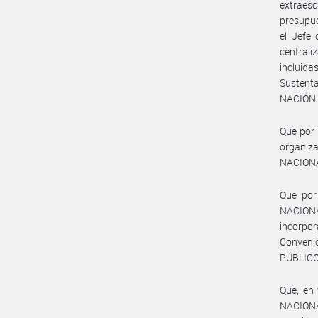
extraesc
presupue
el Jefe 
centrali
incluida
Sustent
NACIÓN
Que por 
organi
NACION
Que por
NACIONA
incorpor
Convenio
PÚBLICO 
Que, en
NACIONAL