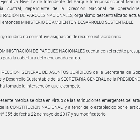
Ejecutiva Nivel IV, de Intendente del Parque Interjurisdiccional Marin
ia Austral, dependiente de la Dirección Nacional de Operacion
TRACIÓN DE PARQUES NACIONALES, organismo descentralizado actuan
del entonces MINISTERIO DE AMBIENTE Y DESARROLLO SUSTENTABLE.
argo aludido no constituye asignación de recurso extraordinario.
ADMINISTRACIÓN DE PARQUES NACIONALES cuenta con el crédito presup
o para la cobertura del mencionado cargo.
DIRECCIÓN GENERAL DE ASUNTOS JURÍDICOS de la Secretaría de Gob
e y Desarrollo Sustentable de la SECRETARÍA GENERAL de la PRESIDENC
a tomado la intervención que le compete.
resente medida se dicta en virtud de las atribuciones emergentes del artí
 de la CONSTITUCIÓN NACIONAL, y a tenor de lo establecido por el artícu
Nº 355 de fecha 22 de mayo de 2017 y su modificatorio.