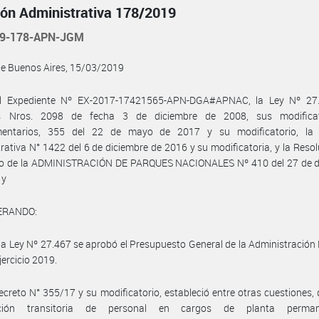
ión Administrativa 178/2019
19-178-APN-JGM
de Buenos Aires, 15/03/2019
l Expediente Nº EX-2017-17421565-APN-DGA#APNAC, la Ley Nº 27.
s Nros. 2098 de fecha 3 de diciembre de 2008, sus modifica
entarios, 355 del 22 de mayo de 2017 y su modificatorio, la 
rativa N° 1422 del 6 de diciembre de 2016 y su modificatoria, y la Resol
rio de la ADMINISTRACIÓN DE PARQUES NACIONALES Nº 410 del 27 de d
 y
ERANDO:
la Ley Nº 27.467 se aprobó el Presupuesto General de la Administración
jercicio 2019.
ecreto N° 355/17 y su modificatorio, estableció entre otras cuestiones,
ación transitoria de personal en cargos de planta perma