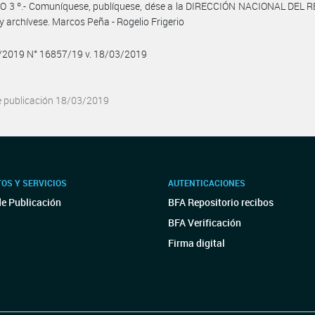
O 3 º.- Comuníquese, publíquese, dése a la DIRECCIÓN NACIONAL DEL 
y archívese. Marcos Peña - Rogelio Frigerio
3/2019 N° 16857/19 v. 18/03/2019
e publicación 18/03/2019
OS Y SERVICIOS
AUTENTICACIONES
de Publicación
BFA Repositorio recibos
BFA Verificación
Firma digital