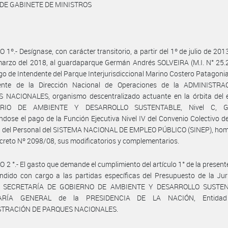
 DE GABINETE DE MINISTROS
 1º.- Desígnase, con carácter transitorio, a partir del 1º de julio de 201
marzo del 2018, al guardaparque Germán Andrés SOLVEIRA (M.I. N° 25.
rgo de Intendente del Parque Interjurisdiccional Marino Costero Patagonia
ente de la Dirección Nacional de Operaciones de la ADMINISTR
 NACIONALES, organismo descentralizado actuante en la órbita del 
ERIO DE AMBIENTE Y DESARROLLO SUSTENTABLE, Nivel C, G
ndose el pago de la Función Ejecutiva Nivel IV del Convenio Colectivo d
al del Personal del SISTEMA NACIONAL DE EMPLEO PÚBLICO (SINEP), ho
ecreto Nº 2098/08, sus modificatorios y complementarios.
 2 °.- El gasto que demande el cumplimiento del artículo 1° de la presen
ndido con cargo a las partidas específicas del Presupuesto de la Jur
– SECRETARÍA DE GOBIERNO DE AMBIENTE Y DESARROLLO SUSTEN
ARÍA GENERAL de la PRESIDENCIA DE LA NACIÓN, Entida
STRACIÓN DE PARQUES NACIONALES.