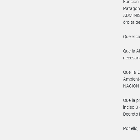
Función 
Patagon
ADMINIS
órbita 
Que el c
Que la 
necesari
Que la 
Ambient
NACIÓN h
Que la p
inciso 3
Decreto 
Por ello,