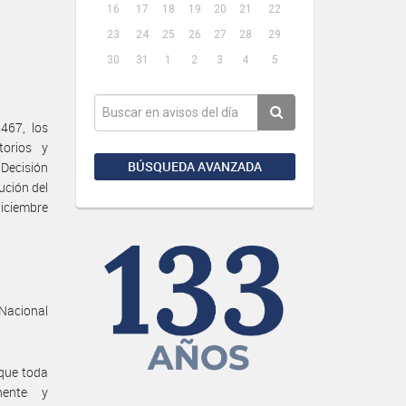
16
17
18
19
20
21
22
23
24
25
26
27
28
29
30
31
1
2
3
4
5
467, los
torios y
BÚSQUEDA AVANZADA
Decisión
ución del
iciembre
 Nacional
 que toda
nente y