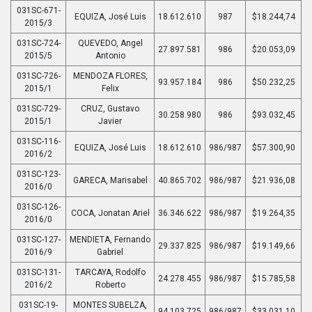
031SC-671-
EQUIZA, José Luis
18.612.610
987
$18.244,74
2015/3
031SC-724-
QUEVEDO, Angel
27.897.581
986
$20.053,09
2015/5
Antonio
031SC-726-
MENDOZA FLORES,
93.957.184
986
$50.232,25
2015/1
Felix
031SC-729-
CRUZ, Gustavo
30.258.980
986
$93.032,45
2015/1
Javier
031SC-116-
EQUIZA, José Luis
18.612.610
986/987
$57.300,90
2016/2
031SC-123-
GARECA, Marisabel
40.865.702
986/987
$21.936,08
2016/0
031SC-126-
COCA, Jonatan Ariel
36.346.622
986/987
$19.264,35
2016/0
031SC-127-
MENDIETA, Fernando
29.337.825
986/987
$19.149,66
2016/9
Gabriel
031SC-131-
TARCAYA, Rodolfo
24.278.455
986/987
$15.785,58
2016/2
Roberto
031SC-19-
MONTES SUBELZA,
94.103.725
986/987
$33.031,10