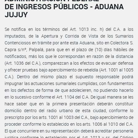
DE INGRESOS PÚBLICOS - ADUANA
JUJUY
Se notifica en los términos del Art. 1013 inc. h) del C.A. a los
imputados, de la Apertura y Corrida de Vista de los Sumarios
Contenciosos en trámite por ante esta Aduana, sito en Colectora S.
Capra s/nº, Palpalá, para que en el plazo de (10) días hábiles de
notificados, más los que le correspondan en razón de la distancia
(Art. 1036 del C.A.), comparezcan a los efectos de evacuar defensa
y ofrecer pruebas bajo apercibimiento de rebeldía (Art. 1001 al 1005
C.A.). Dentro del mismo plazo el supuesto responsable podrá
impugnar las actuaciones sumariales cumplidas, con fundamentos
en los defectos de forma de que adolecieren, no pudiendo hacerlo
en lo sucesivo conforme el Art. 1104 del C.A. De igual manera se les
hace saber que en la primera presentación deberán constituir
domicilio dentro del radio urbano de esta ciudad, conforme lo
prescripto por los arts. 1001 al 1003 del C.A., bajo apercibimiento de
proceder conforme lo establecido en los arts. 1006 al 1010 del C.A.
El que concurriere en su representación deberá acreditar personería
jurídica conforme lo establecido por el Art. 1013 y ss. del Código