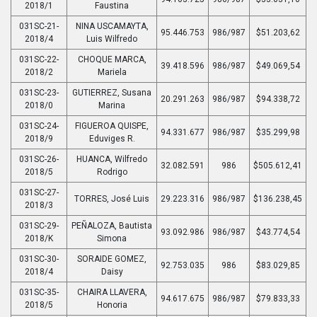
2018/1
Faustina
031SC-21-
NINA USCAMAYTA,
95.446.753
986/987
$51.203,62
2018/4
Luis Wilfredo
031SC-22-
CHOQUE MARCA,
39.418.596
986/987
$49.069,54
2018/2
Mariela
031SC-23-
GUTIERREZ, Susana
20.291.263
986/987
$94.338,72
2018/0
Marina
031SC-24-
FIGUEROA QUISPE,
94.331.677
986/987
$35.299,98
2018/9
Eduviges R.
031SC-26-
HUANCA, Wilfredo
32.082.591
986
$505.612,41
2018/5
Rodrigo
031SC-27-
TORRES, José Luis
29.223.316
986/987
$136.238,45
2018/3
031SC-29-
PEÑALOZA, Bautista
93.092.986
986/987
$43.774,54
2018/K
Simona
031SC-30-
SORAIDE GOMEZ,
92.753.035
986
$83.029,85
2018/4
Daisy
031SC-35-
CHAIRA LLAVERA,
94.617.675
986/987
$79.833,33
2018/5
Honoria