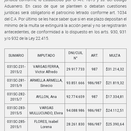
Aduanero. En caso de que se planteen o debatan cuestiones
jurídicas será obligatorio el patrocinio letrado conforme art. 1034
del C.A. Por último se les hace saber que si en ese plazo depositan el
mínimo de la multa se extinguirá la acción penal y no se registrarán
antecedentes, de conformidad a lo dispuesto en los arts. 930, 931
y/o 932 de la Ley 22.415.
DNI/CUIL
SUMARIO
IMPUTADO
ART.
MULTA
N°
031SC-231-
VARGAS FERRA,
29.917.733
987
$31.214,32
2015/2
Victor Alfredo
031SC-281-
ARMELLA ARMELLA,
93.851.666
986/987
$21.819,32
2015/9
Sinecio
031SC-282-
AYLLON, Ana
92.774.659
987
$17.334,81
2015/7
031SC-283-
VARGAS
94.088.986
986/987
$24.112,51
2015/5
MULLUCUNDO, Elvira
031SC-285-
FLORES, Isabel
28.261.830
986/987
$25.390,64
2015/1
Lorena