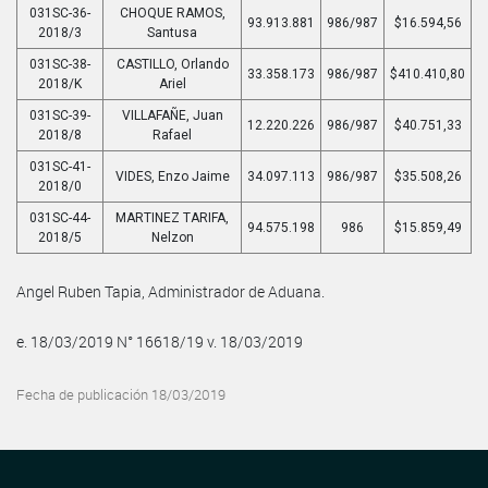
031SC-36-
CHOQUE RAMOS,
93.913.881
986/987
$16.594,56
2018/3
Santusa
031SC-38-
CASTILLO, Orlando
33.358.173
986/987
$410.410,80
2018/K
Ariel
031SC-39-
VILLAFAÑE, Juan
12.220.226
986/987
$40.751,33
2018/8
Rafael
031SC-41-
VIDES, Enzo Jaime
34.097.113
986/987
$35.508,26
2018/0
031SC-44-
MARTINEZ TARIFA,
94.575.198
986
$15.859,49
2018/5
Nelzon
Angel Ruben Tapia, Administrador de Aduana.
e. 18/03/2019 N° 16618/19 v. 18/03/2019
Fecha de publicación 18/03/2019