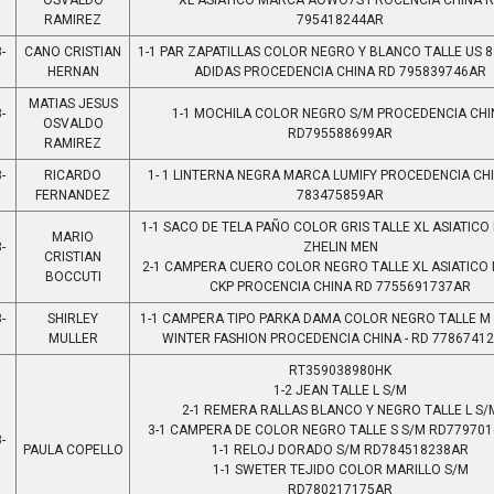
OSVALDO
XL ASIATICO MARCA AOWO7S PROCENCIA CHINA 
RAMIREZ
795418244AR
-
CANO CRISTIAN
1-1 PAR ZAPATILLAS COLOR NEGRO Y BLANCO TALLE US 
HERNAN
ADIDAS PROCEDENCIA CHINA RD 795839746AR
MATIAS JESUS
-
1-1 MOCHILA COLOR NEGRO S/M PROCEDENCIA CHI
OSVALDO
RD795588699AR
RAMIREZ
-
RICARDO
1- 1 LINTERNA NEGRA MARCA LUMIFY PROCEDENCIA CH
FERNANDEZ
783475859AR
1-1 SACO DE TELA PAÑO COLOR GRIS TALLE XL ASIATIC
MARIO
-
ZHELIN MEN
CRISTIAN
2-1 CAMPERA CUERO COLOR NEGRO TALLE XL ASIATICO
BOCCUTI
CKP PROCENCIA CHINA RD 7755691737AR
-
SHIRLEY
1-1 CAMPERA TIPO PARKA DAMA COLOR NEGRO TALLE 
MULLER
WINTER FASHION PROCEDENCIA CHINA - RD 7786741
RT359038980HK
1-2 JEAN TALLE L S/M
2-1 REMERA RALLAS BLANCO Y NEGRO TALLE L S/
3-1 CAMPERA DE COLOR NEGRO TALLE S S/M RD77970
-
PAULA COPELLO
1-1 RELOJ DORADO S/M RD784518238AR
1-1 SWETER TEJIDO COLOR MARILLO S/M
RD780217175AR