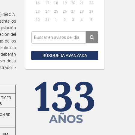
16
17
18
19
20
21
22
23
24
25
26
27
28
29
 del C.A.
30
31
1
2
3
4
5
sente los
gislación
ación del
go de los
 oficio a
s deberán
BÚSQUEDA AVANZADA
vo de la
strador -
 TIGER
UU
ION RD
5 S/M