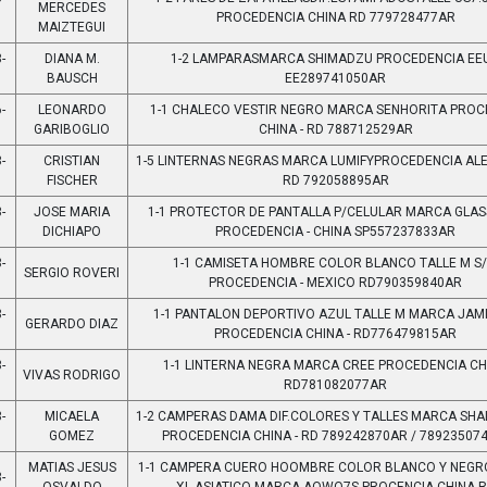
MERCEDES
PROCEDENCIA CHINA RD 779728477AR
MAIZTEGUI
-
DIANA M.
1-2 LAMPARASMARCA SHIMADZU PROCEDENCIA EE
BAUSCH
EE289741050AR
-
LEONARDO
1-1 CHALECO VESTIR NEGRO MARCA SENHORITA PROC
GARIBOGLIO
CHINA - RD 788712529AR
-
CRISTIAN
1-5 LINTERNAS NEGRAS MARCA LUMIFYPROCEDENCIA ALE
FISCHER
RD 792058895AR
-
JOSE MARIA
1-1 PROTECTOR DE PANTALLA P/CELULAR MARCA GLAS
DICHIAPO
PROCEDENCIA - CHINA SP557237833AR
-
1-1 CAMISETA HOMBRE COLOR BLANCO TALLE M S
SERGIO ROVERI
PROCEDENCIA - MEXICO RD790359840AR
-
1-1 PANTALON DEPORTIVO AZUL TALLE M MARCA JAMI
GERARDO DIAZ
PROCEDENCIA CHINA - RD776479815AR
-
1-1 LINTERNA NEGRA MARCA CREE PROCEDENCIA CH
VIVAS RODRIGO
RD781082077AR
-
MICAELA
1-2 CAMPERAS DAMA DIF.COLORES Y TALLES MARCA SHA
GOMEZ
PROCEDENCIA CHINA - RD 789242870AR / 78923507
MATIAS JESUS
1-1 CAMPERA CUERO HOOMBRE COLOR BLANCO Y NEGR
-