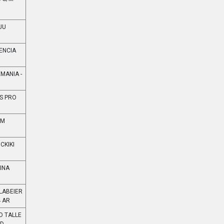
UU
ENCIA
MANIA -
S PRO
/M
CKIKI
INA
LABEIER
4 AR
O TALLE