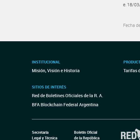
e. 18/0
Fecha d
INSTITUCIONAL
PRODUCT
Misión, Visión e Historia
Tarifas 
SITIOS DE INTERÉS
Red de Boletines Oficiales de la R. A.
BFA Blockchain Federal Argentina
Secretaría
Boletín Oficial
Legal y Técnica
de la República