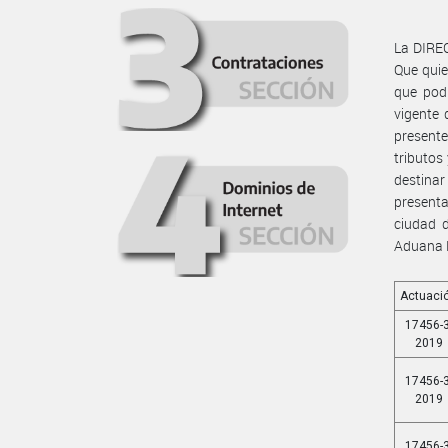
La DIREC
Que quie
que podr
vigente 
presente
tributos
destinar
present
ciudad d
Aduana 
Actuaci
17456-3
2019
17456-3
2019
17456-3