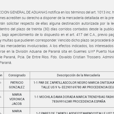
CION GENERAL DE ADUANAS notifica en los términos del art. 1013 inc. h)
nes acrediten su derecho a disponer de la mercadería detallada en la pre
án solicitar respecto de ellas alguna destinación autorizada por la le
dentro del plazo de treinta (30) días corridos contados desde la public
, bajo apercibimiento de lo dispuesto en el art. 417 del C.A., previo pa
 y multas que pudieren corresponder. Vencido dicho plazo se procederá de
 las mercaderías involucradas. A los efectos indicados, los interesado
arse en la División Aduana de Paraná sita en Guemes s/nº Puerto Nue
e Paraná, Pcia. De Entre Ríos. Fdo. Osvaldo Cristian Trossero. Admini
Paraná.
ón
Consignado
Descripcción de la Mercadería
-
PATRICIO
1-1 PAR DE ZAPATILLASCOLOR NEGRO MARCA ONITSUKA
GONZALEZ
TALLE US 9 ½- EE290169780 AR PROCEDENCIA EE
MARIA
-
1-1 MOCHILA DAMA DORADA MARCA TRENDYBAG FASH
VERONICA
783699162AR PROCEDENCIA ESPAÑA
JACOB
MARIA
-
1-2 PARES DE ZAPATILLASDIF.ESTAMPADOSTALLE US7.