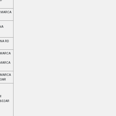
RD
8 MARCA
NA
INA RD
O MARCA
 MARCA
M MARCA
23AR
M
1602AR