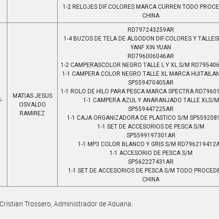
1-2 RELOJES DIF.COLORES MARCA CURREN TODO PROC
CHINA
RD797243259AR
1-4 BUZOS DE TELA DE ALGODON DIF.COLORES Y TALL
YANF XIN YUAN
RD796006046AR
1-2 CAMPERASCOLOR NEGRO TALLE L Y XL S/M RD79540
1-1 CAMPERA COLOR NEGRO TALLE XL MARCA HUITAILA
SP559470405AR
1-1 ROLO DE HILO PARA PESCA MARCA SPECTRA RD7960
MATIAS JESUS
-
1-1 CAMPERA AZUL Y ANARANJADO TALLE XLS/M
OSVALDO
SP559447225AR
RAMIREZ
1-1 CAJA ORGANIZADORA DE PLASTICO S/M SP559208
1-1 SET DE ACCESORIOS DE PESCA S/M
SP5599197301AR
1-1 MP3 COLOR BLANCO Y GRIS S/M RD796219412
1-1 ACCESORIO DE PESCA S/M
SP562227431AR
1-1 SET DE ACCESORIOS DE PESCA S/M TODO PROCED
CHINA
Cristian Trossero, Administrador de Aduana.