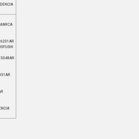
EDENCIA
ESMARCA
66201AR
NGFUSHI
15048AR
931AR
AR
ENCIA