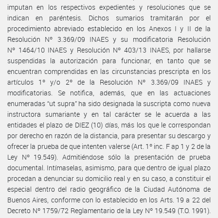
imputan en los respectivos expedientes y resoluciones que se
indican en paréntesis. Dichos sumarios tramitarán por el
procedimiento abreviado establecido en los Anexos I y II de la
Resolución Nº 3.369/09 INAES y su modificatoria Resolución
Nº 1464/10 INAES y Resolución Nº 403/13 INAES, por hallarse
suspendidas la autorización para funcionar, en tanto que se
encuentran comprendidas en las circunstancias prescripta en los
artículos 1º y/o 2º de la Resolución Nº 3.369/09 INAES y
modificatorias. Se notifica, además, que en las actuaciones
enumeradas “ut supra” ha sido designada la suscripta como nueva
instructora sumariante y en tal carácter se le acuerda a las
entidades el plazo de DIEZ (10) días, más los que le correspondan
por derecho en razón de la distancia, para presentar su descargo y
ofrecer la prueba de que intenten valerse (Art. 1º inc. F ap 1 y 2 de la
Ley Nº 19.549). Admitiéndose sólo la presentación de prueba
documental. Intímaselas, asimismo, para que dentro de igual plazo
procedan a denunciar su domicilio real y en su caso, a constituir el
especial dentro del radio geográfico de la Ciudad Autónoma de
Buenos Aires, conforme con lo establecido en los Arts. 19 a 22 del
Decreto Nº 1759/72 Reglamentario de la Ley Nº 19.549 (T.O. 1991).