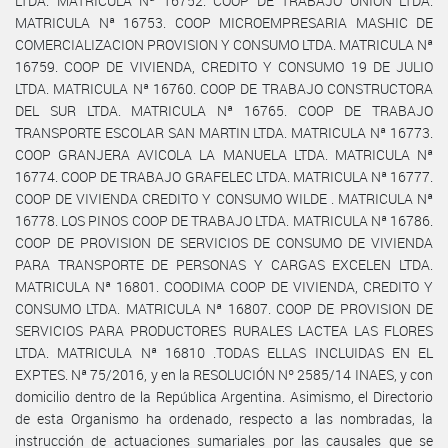
LTDA. MATRICULA Nª 16752. COOP DE TRABAJO UNION LTDA.
MATRICULA Nª 16753. COOP MICROEMPRESARIA MASHIC DE
COMERCIALIZACION PROVISION Y CONSUMO LTDA. MATRICULA Nª
16759. COOP DE VIVIENDA, CREDITO Y CONSUMO 19 DE JULIO
LTDA. MATRICULA Nª 16760. COOP DE TRABAJO CONSTRUCTORA
DEL SUR LTDA. MATRICULA Nª 16765. COOP DE TRABAJO
TRANSPORTE ESCOLAR SAN MARTIN LTDA. MATRICULA Nª 16773.
COOP GRANJERA AVICOLA LA MANUELA LTDA. MATRICULA Nª
16774. COOP DE TRABAJO GRAFELEC LTDA. MATRICULA Nª 16777.
COOP DE VIVIENDA CREDITO Y CONSUMO WILDE . MATRICULA Nª
16778. LOS PINOS COOP DE TRABAJO LTDA. MATRICULA Nª 16786.
COOP DE PROVISION DE SERVICIOS DE CONSUMO DE VIVIENDA
PARA TRANSPORTE DE PERSONAS Y CARGAS EXCELEN LTDA.
MATRICULA Nª 16801. COODIMA COOP DE VIVIENDA, CREDITO Y
CONSUMO LTDA. MATRICULA Nª 16807. COOP DE PROVISION DE
SERVICIOS PARA PRODUCTORES RURALES LACTEA LAS FLORES
LTDA. MATRICULA Nª 16810 .TODAS ELLAS INCLUIDAS EN EL
EXPTES. Nª 75/2016, y en la RESOLUCIÓN Nº 2585/14 INAES, y con
domicilio dentro de la República Argentina. Asimismo, el Directorio
de esta Organismo ha ordenado, respecto a las nombradas, la
instrucción de actuaciones sumariales por las causales que se