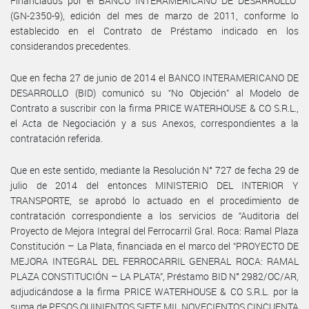
Financiados por el BANCO INTERAMERICANO DE DESARROLLO”
(GN-2350-9), edición del mes de marzo de 2011, conforme lo
establecido en el Contrato de Préstamo indicado en los
considerandos precedentes.
Que en fecha 27 de junio de 2014 el BANCO INTERAMERICANO DE
DESARROLLO (BID) comunicó su “No Objeción” al Modelo de
Contrato a suscribir con la firma PRICE WATERHOUSE & CO S.R.L.,
el Acta de Negociación y a sus Anexos, correspondientes a la
contratación referida.
Que en este sentido, mediante la Resolución N° 727 de fecha 29 de
julio de 2014 del entonces MINISTERIO DEL INTERIOR Y
TRANSPORTE, se aprobó lo actuado en el procedimiento de
contratación correspondiente a los servicios de “Auditoria del
Proyecto de Mejora Integral del Ferrocarril Gral. Roca: Ramal Plaza
Constitución – La Plata, financiada en el marco del “PROYECTO DE
MEJORA INTEGRAL DEL FERROCARRIL GENERAL ROCA: RAMAL
PLAZA CONSTITUCIÓN – LA PLATA”, Préstamo BID N° 2982/OC/AR,
adjudicándose a la firma PRICE WATERHOUSE & CO S.R.L. por la
suma de PESOS QUINIENTOS SIETE MIL NOVECIENTOS CINCUENTA