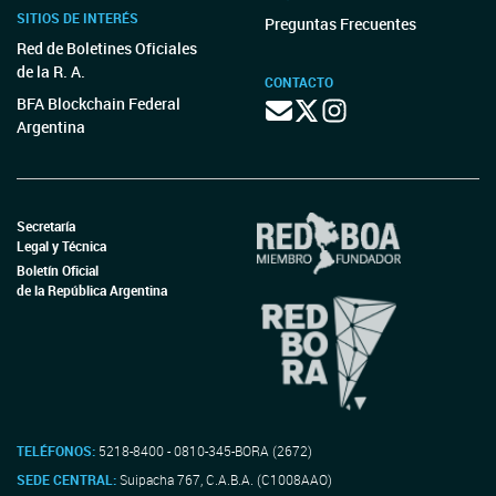
SITIOS DE INTERÉS
Preguntas Frecuentes
Red de Boletines Oficiales
de la R. A.
CONTACTO
BFA Blockchain Federal
Argentina
Secretaría
Legal y Técnica
Boletín Oficial
de la República Argentina
TELÉFONOS:
5218-8400 - 0810-345-BORA (2672)
SEDE CENTRAL:
Suipacha 767, C.A.B.A. (C1008AAO)