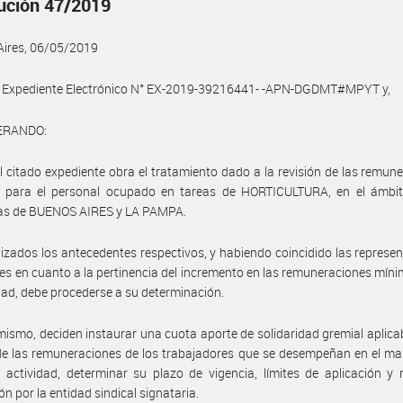
ución 47/2019
Aires, 06/05/2019
el Expediente Electrónico N° EX-2019-39216441- -APN-DGDMT#MPYT y,
ERANDO:
l citado expediente obra el tratamiento dado a la revisión de las remun
 para el personal ocupado en tareas de HORTICULTURA, en el ámbit
ias de BUENOS AIRES y LA PAMPA.
izados los antecedentes respectivos, y habiendo coincidido las represe
les en cuanto a la pertinencia del incremento en las remuneraciones mín
idad, debe procederse a su determinación.
mismo, deciden instaurar una cuota aporte de solidaridad gremial aplica
 de las remuneraciones de los trabajadores que se desempeñan en el ma
 actividad, determinar su plazo de vigencia, límites de aplicación 
ón por la entidad sindical signataria.