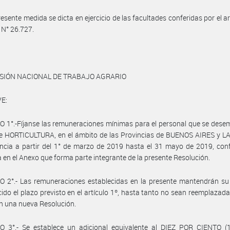
resente medida se dicta en ejercicio de las facultades conferidas por el ar
y N° 26.727.
ISIÓN NACIONAL DE TRABAJO AGRARIO
E:
 1°.-Fíjanse las remuneraciones mínimas para el personal que se des
de HORTICULTURA, en el ámbito de las Provincias de BUENOS AIRES y L
ncia a partir del 1° de marzo de 2019 hasta el 31 mayo de 2019, con
 en el Anexo que forma parte integrante de la presente Resolución.
 2°.- Las remuneraciones establecidas en la presente mantendrán su 
ido el plazo previsto en el artículo 1º, hasta tanto no sean reemplazada
en una nueva Resolución.
O 3°.- Se establece un adicional equivalente al DIEZ POR CIENTO (