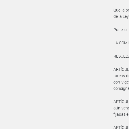
Que la p
de la Le
Por ello,
LA COM
RESUELV
ARTÍCULO
tareas 
con vige
consigna
ARTÍCULO
aún venc
fijadas 
ARTÍCUL