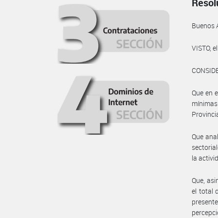
Resol
Buenos 
VISTO, 
CONSID
Que en e
mínimas
Provinc
Que anal
sectoria
la activ
Que, asi
el total
presente
percepci