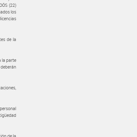
DÓS (22)
jados los
licencias
es de la
 la parte
 deberán
aciones,
personal
tigüedad
ión de la