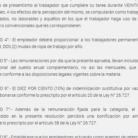
 de presentismo al trabajador que cumpliere su tarea durante VEINTI
mes. A los efectos de la percepción del mismo, se computarán como traba
iados, no laborables y aquéllos en los que el trabajador haga uso de 
y/o convencionales que les correspondieren.
 4°.- El empleador deberá proporcionar a los trabajadores permanent
d, DOS (2) mudas de ropa de trabajo por año.
 5°.- Las remuneraciones por día que la presente aprueba, llevan incluida
ional del sueldo anual complementario, no así las mensuales, que
 conforme a las disposiciones legales vigentes sobre la materia.
 6°.- El DIEZ POR CIENTO (10%) de indemnización sustitutiva por vac
bonarse conforme lo prescripto por el artículo 20 de la Ley N° 26.727.
O 7°.- Además de la remuneración fijada para la categoría, el 
dido en la presente resolución percibirá una bonificación por an
 lo prescripto por el artículo 38 de la Ley N° 26.727.
 8°.- Establécese que los empleadores actuarán como agentes de retenc