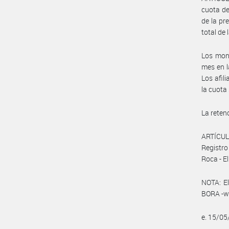
cuota de
de la pr
total de
Los mont
mes en l
Los afil
la cuota 
La reten
ARTÍCULO
Registro
Roca - El
NOTA: El
BORA -ww
e. 15/0