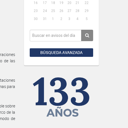
16
17
18
19
20
21
22
23
24
25
26
27
28
29
30
31
1
2
3
4
5
BÚSQUEDA AVANZADA
eraciones
o de las
ntaciones
imas para
ble sobre
rco de la
y modo de