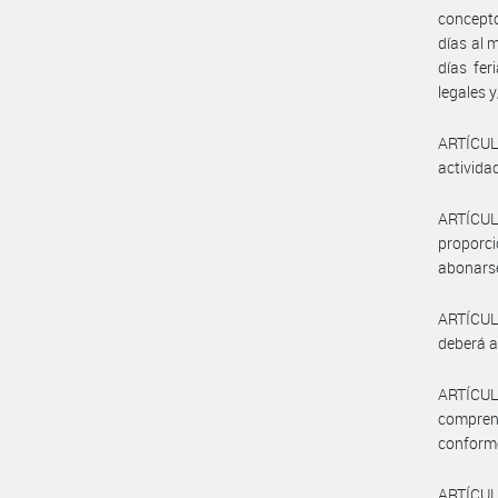
concepto
días al 
días fer
legales 
ARTÍCULO
activida
ARTÍCULO
proporc
abonarse
ARTÍCULO
deberá a
ARTÍCUL
compren
conforme
ARTÍCULO