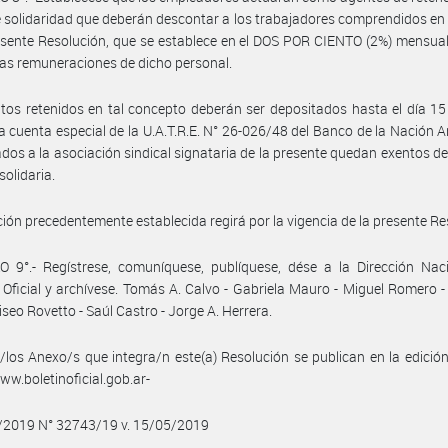
 solidaridad que deberán descontar a los trabajadores comprendidos en
esente Resolución, que se establece en el DOS POR CIENTO (2%) mensual
 las remuneraciones de dicho personal.
os retenidos en tal concepto deberán ser depositados hasta el día 1
a cuenta especial de la U.A.T.R.E. N° 26-026/48 del Banco de la Nación A
iados a la asociación sindical signataria de la presente quedan exentos d
solidaria.
ción precedentemente establecida regirá por la vigencia de la presente Re
 9°.- Regístrese, comuníquese, publíquese, dése a la Dirección Naci
 Oficial y archívese. Tomás A. Calvo - Gabriela Mauro - Miguel Romero 
iseo Rovetto - Saúl Castro - Jorge A. Herrera.
/los Anexo/s que integra/n este(a) Resolución se publican en la edició
w.boletinoficial.gob.ar-
5/2019 N° 32743/19 v. 15/05/2019