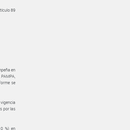
tículo 89
empeña en
A PAMPA,
forme se
vigencia
s por las
10 %) en