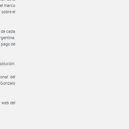
 el marco
 sobre el
5 de cada
rgentina.
e pago de
solución.
onal del
- Gonzalo
n web del