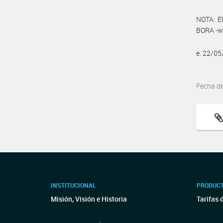
NOTA: El
BORA -ww
e. 22/0
Fecha d
INSTITUCIONAL
PRODUCT
Misión, Visión e Historia
Tarifas 