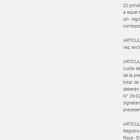
(2) jorn
a aquel 
sin reg
correspo
ARTÍCULO
vez, exc
ARTÍCULO
cuota de
de la pr
total de
deberán 
N° 26-02
signatar
preceden
ARTÍCULO
Registro
Roca - E