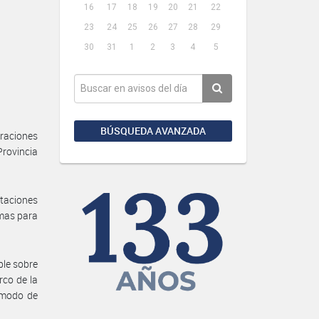
16
17
18
19
20
21
22
23
24
25
26
27
28
29
30
31
1
2
3
4
5
BÚSQUEDA AVANZADA
eraciones
Provincia
ntaciones
imas para
ble sobre
rco de la
y modo de