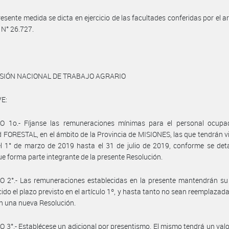
resente medida se dicta en ejercicio de las facultades conferidas por el ar
y N° 26.727.
ISIÓN NACIONAL DE TRABAJO AGRARIO
E:
O 1o.- Fíjanse las remuneraciones mínimas para el personal ocupa
d FORESTAL, en el ámbito de la Provincia de MISIONES, las que tendrán v
el 1° de marzo de 2019 hasta el 31 de julio de 2019, conforme se deta
e forma parte integrante de la presente Resolución.
 2°.- Las remuneraciones establecidas en la presente mantendrán su 
ido el plazo previsto en el artículo 1º, y hasta tanto no sean reemplazada
en una nueva Resolución.
 3°.- Establécese un adicional por presentismo. El mismo tendrá un val