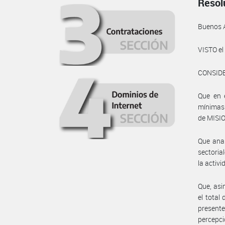
Resol
Buenos 
VISTO e
CONSID
Que en e
mínimas 
de MISI
Que anal
sectoria
la activ
Que, asi
el total
presente
percepci