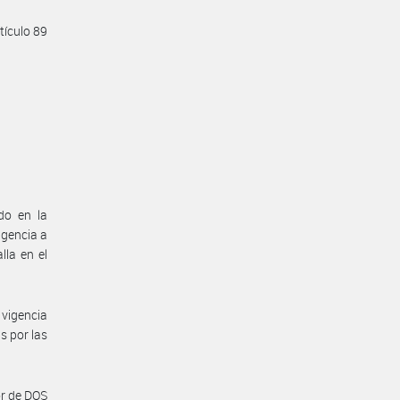
tículo 89
do en la
igencia a
lla en el
vigencia
s por las
or de DOS