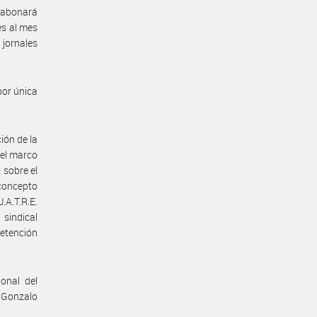
e abonará
es al mes
jornales
por única
ión de la
 el marco
 sobre el
concepto
.A.T.R.E.
 sindical
retención
onal del
- Gonzalo