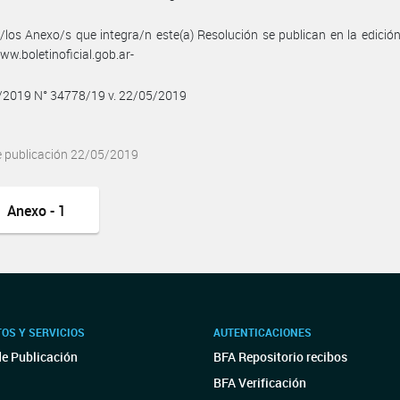
/los Anexo/s que integra/n este(a) Resolución se publican en la edició
w.boletinoficial.gob.ar-
5/2019 N° 34778/19 v. 22/05/2019
e publicación 22/05/2019
Anexo - 1
OS Y SERVICIOS
AUTENTICACIONES
de Publicación
BFA Repositorio recibos
BFA Verificación