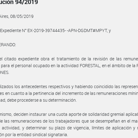
ución 94/2019
Aires, 08/05/2019
l Expediente N° EX-2019-39744435- -APN-DGDMT#MPYT, y
ERANDO:
l citado expediente obra el tratamiento de la revisión de las remun
para el personal ocupado en la actividad FORESTAL, en el ámbito de la 
ONES.
izados los antecedentes respectivos y habiendo coincidido las represe
les en cuanto a la pertinencia del incremento de las remuneraciones mín
idad, debe procederse a su determinación.
mismo, deciden instaurar una cuota aporte de solidaridad gremial aplica
 de las remuneraciones de los trabajadores que se desempeñan en el ma
 actividad, y determinar su plazo de vigencia, límites de aplicación 
ón por la entidad sindical signataria.