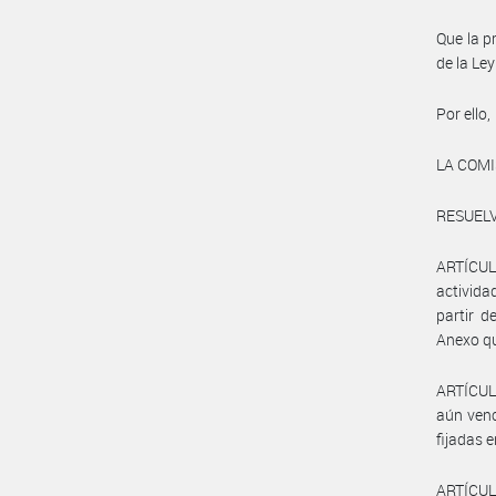
Que la p
de la Le
Por ello,
LA COM
RESUELV
ARTÍCUL
activida
partir d
Anexo qu
ARTÍCULO
aún venc
fijadas 
ARTÍCULO