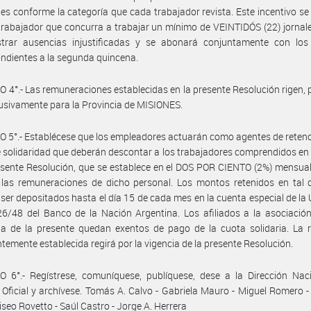
ales conforme la categoría que cada trabajador revista. Este incentivo s
trabajador que concurra a trabajar un mínimo de VEINTIDÓS (22) jornal
istrar ausencias injustificadas y se abonará conjuntamente con los 
ndientes a la segunda quincena.
 4°.- Las remuneraciones establecidas en la presente Resolución rigen, 
lusivamente para la Provincia de MISIONES.
 5°.- Establécese que los empleadores actuarán como agentes de retenc
 solidaridad que deberán descontar a los trabajadores comprendidos en
esente Resolución, que se establece en el DOS POR CIENTO (2%) mensual
 las remuneraciones de dicho personal. Los montos retenidos en tal 
ser depositados hasta el día 15 de cada mes en la cuenta especial de la U
6/48 del Banco de la Nación Argentina. Los afiliados a la asociación
ia de la presente quedan exentos de pago de la cuota solidaria. La 
temente establecida regirá por la vigencia de la presente Resolución.
 6°.- Regístrese, comuníquese, publíquese, dese a la Dirección Naci
 Oficial y archívese. Tomás A. Calvo - Gabriela Mauro - Miguel Romero 
liseo Rovetto - Saúl Castro - Jorge A. Herrera