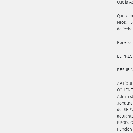
Que la A
Que la p
Nros. 16
de fecha
Por ello,
EL PRES
RESUELV
ARTÍCULO
OCHENTA
Administ
Jonathan
del SER
actuant
PRODUCC
Función 