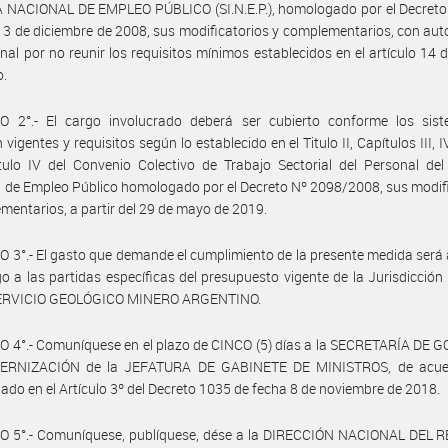
 NACIONAL DE EMPLEO PÚBLICO (SI.N.E.P.), homologado por el Decreto
 3 de diciembre de 2008, sus modificatorios y complementarios, con aut
nal por no reunir los requisitos mínimos establecidos en el artículo 14 d
o.
O 2°.- El cargo involucrado deberá ser cubierto conforme los sis
 vigentes y requisitos según lo establecido en el Titulo II, Capítulos III, IV
tulo IV del Convenio Colectivo de Trabajo Sectorial del Personal de
 de Empleo Público homologado por el Decreto Nº 2098/2008, sus modif
mentarios, a partir del 29 de mayo de 2019.
 3°.- El gasto que demande el cumplimiento de la presente medida será
o a las partidas específicas del presupuesto vigente de la Jurisdicción
ERVICIO GEOLÓGICO MINERO ARGENTINO.
 4°.- Comuníquese en el plazo de CINCO (5) días a la SECRETARÍA DE 
RNIZACIÓN de la JEFATURA DE GABINETE DE MINISTROS, de acue
ado en el Artículo 3º del Decreto 1035 de fecha 8 de noviembre de 2018.
O 5°.- Comuníquese, publíquese, dése a la DIRECCIÓN NACIONAL DEL 