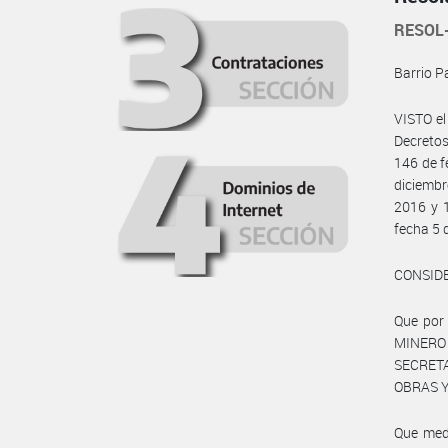
RESOL
Barrio P
VISTO e
Decretos
146 de f
diciembr
2016 y 1
fecha 5 
CONSID
Que por 
MINERO 
SECRETA
OBRAS Y
Que medi