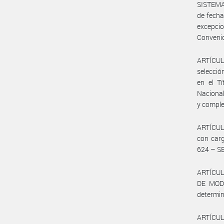
SISTEMA
de fecha
excepcio
Conveni
ARTÍCUL
selección
en el Tí
Nacional
y comple
ARTÍCULO
con carg
624 – S
ARTÍCULO
DE MODE
determin
ARTÍCUL