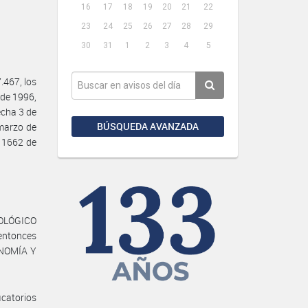
16
17
18
19
20
21
22
23
24
25
26
27
28
29
30
31
1
2
3
4
5
467, los
 de 1996,
echa 3 de
BÚSQUEDA AVANZADA
 marzo de
 1662 de
GEOLÓGICO
entonces
ONOMÍA Y
icatorios