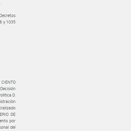
.
 Decretos
16 y 1035
e CIENTO
Decisión
lítica D.
istración
ralizado
TERIO DE
ento por
sonal del