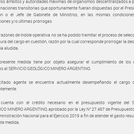
vos ámbitos y autoridades máximas de organismos descentralizados a 
gnaciones transitorias que oportunamente fueran dispuestas por el Pres
ón o el Jefe de Gabinete de Ministros, en las mismas condicione
iones y/o últimas prórrogas.
razones de índole operativa no se ha podido tramitar el proceso de selec
tura del cargo en cuestión, razón por la cual corresponde prorrogar la de
ia aludida.
presente medida tiene por objeto asegurar el cumplimiento de los o
os al SERVICIO GEOLÓGICO MINERO ARGENTINO.
citado agente se encuentra actualmente desempeñando el cargo d
ntemente.
cuenta con el crédito necesario en el presupuesto vigente del 
CO MINERO ARGENTINO, aprobado por la Ley N° 27.467 de Presupuesto
ministración Nacional para el Ejercicio 2019 a fin de atender el gasto resu
nte medida.