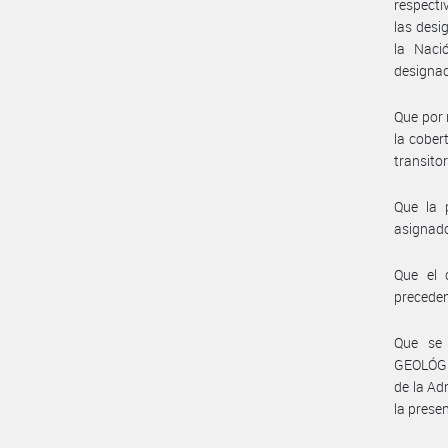
respecti
las desi
la Naci
designac
Que por 
la cober
transitor
Que la 
asignad
Que el 
precede
Que se 
GEOLÓGI
de la Ad
la prese