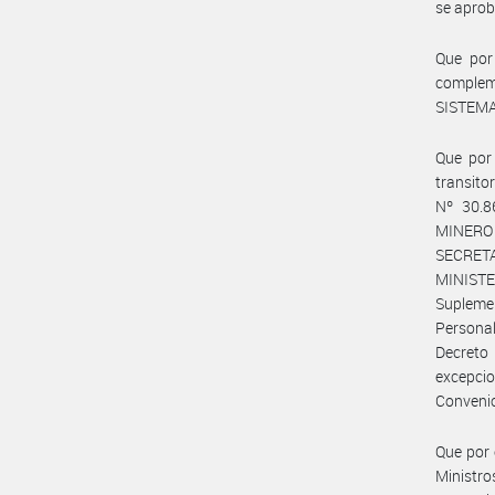
se aprob
Que por
compleme
SISTEMA
Que por 
transit
Nº 30.8
MINERO 
SECRETA
MINISTE
Suplemen
Persona
Decreto
excepcio
Conveni
Que por 
Ministro