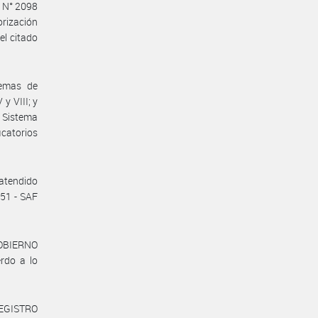
 N° 2098
orización
el citado
temas de
 y VIII; y
l Sistema
icatorios
 atendido
 51 - SAF
GOBIERNO
rdo a lo
REGISTRO