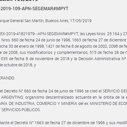
-2019-109-APN-SEGEMAR#MPYT
arque General San Martín, Buenos Aires, 17/05/2019
l EX-2019-41821979- -APN-SEGEMAR#MPYT, las Leyes Nros. 25.164 y 27.
 Nros. 660 de fecha 24 de junio de 1996, 1663 de fecha 27 de diciembre
echa 30 de enero de 1998, 1421 de fecha 8 de agosto de 2002, 2098 de f
e de 2008, sus modificatorios y complementarios, 515 de fecha 28 de
035 de fecha 8 de noviembre de 2018 y la Decisión Administrativa Nº
de octubre de 2018, y
ERANDO:
el Decreto N° 660 de fecha 24 de junio de 1996 se creó el SERVICIO 
ARGENTINO, organismo descentralizado actuante en la órbita de la 
RÍA DE INDUSTRIA, COMERCIO Y MINERÍA del ex MINISTERIO DE EC
 SERVICIOS PÚBLICOS.
ante el Decreto N° 1663 de fecha 27 de diciembre de 1996 y sus modif