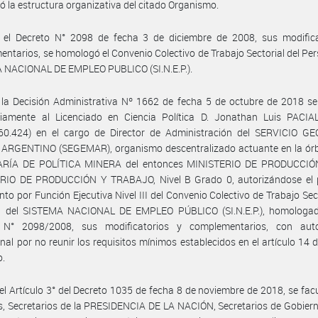
ó la estructura organizativa del citado Organismo.
 el Decreto N° 2098 de fecha 3 de diciembre de 2008, sus modifica
ntarios, se homologó el Convenio Colectivo de Trabajo Sectorial del Per
 NACIONAL DE EMPLEO PUBLICO (SI.N.E.P.).
la Decisión Administrativa Nº 1662 de fecha 5 de octubre de 2018 se
oriamente al Licenciado en Ciencia Política D. Jonathan Luis PACIAL
60.424) en el cargo de Director de Administración del SERVICIO G
ARGENTINO (SEGEMAR), organismo descentralizado actuante en la órbi
RÍA DE POLÍTICA MINERA del entonces MINISTERIO DE PRODUCCIÓN
RIO DE PRODUCCIÓN Y TRABAJO, Nivel B Grado 0, autorizándose el 
to por Función Ejecutiva Nivel III del Convenio Colectivo de Trabajo Sect
l del SISTEMA NACIONAL DE EMPLEO PÚBLICO (SI.N.E.P.), homologad
 N° 2098/2008, sus modificatorios y complementarios, con auto
nal por no reunir los requisitos mínimos establecidos en el artículo 14 d
o.
el Artículo 3° del Decreto 1035 de fecha 8 de noviembre de 2018, se facu
s, Secretarios de la PRESIDENCIA DE LA NACIÓN, Secretarios de Gobier