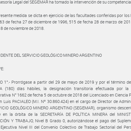
sesoría Legal del SEGEMAR ha tomado la intervención de su competencia
resente medida se dicta en ejercicio de las facultades conferidas por los
63 de fecha 27 de diciembre de 1996, 515 de fecha 28 de marzo de 20
 8 de noviembre de 2018.
IDENTE DEL SERVICIO GEOLÓGICO MINERO ARGENTINO
E:
 1°.- Prorrógase a partir del 29 de mayo de 2019 y por el término d
 (180) días hábiles, la designación transitoria efectuada por la 
rativa N° 1662 de fecha 5 de octubre de 2018 del Licenciado en Ciencia Po
 Luis PACIALEO (M.I. Nº 30.860.424) en el cargo de Director de Admin
VICIO GEOLÓGICO MINERO ARGENTINO (SEGEMAR), organismo descent
e en la órbita de la SECRETARÍA DE POLÍTICA MINERA del MINIS
IÓN Y TRABAJO, Nivel B Grado 0, autorizándose el pago del Suplem
Ejecutiva Nivel III del Convenio Colectivo de Trabajo Sectorial del Per