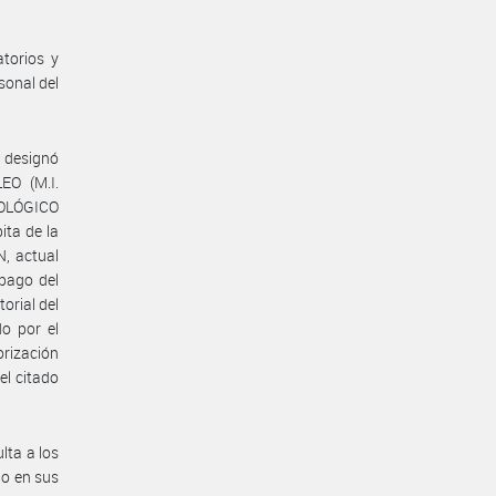
torios y
sonal del
 designó
EO (M.I.
EOLÓGICO
ta de la
, actual
pago del
orial del
o por el
rización
el citado
lta a los
no en sus