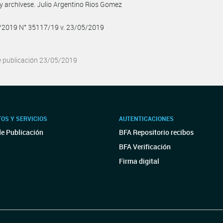
y archívese. Julio Argentino Rios Gomez
5/2019 N° 35117/19 v. 23/05/2019
e publicación 23/05/2019
OS Y SERVICIOS
AUTENTICACIONES
de Publicación
BFA Repositorio recibos
BFA Verificación
Firma digital