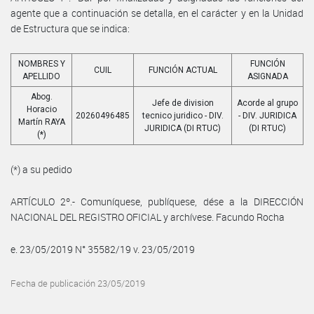
agente que a continuación se detalla, en el carácter y en la Unidad
de Estructura que se indica:
NOMBRES Y
FUNCIÓN
CUIL
FUNCIÓN ACTUAL
APELLIDO
ASIGNADA
Abog.
Jefe de division
Acorde al grupo
Horacio
20260496485
tecnico juridico - DIV.
- DIV. JURIDICA
Martín RAYA
JURIDICA (DI RTUC)
(DI RTUC)
(*)
(*) a su pedido
ARTÍCULO 2º.- Comuníquese, publíquese, dése a la DIRECCIÓN
NACIONAL DEL REGISTRO OFICIAL y archívese. Facundo Rocha
e. 23/05/2019 N° 35582/19 v. 23/05/2019
Fecha de publicación 23/05/2019