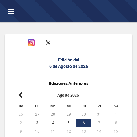
Toggle
navigation
Edición del
6 de Agosto de 2026
Ediciones Anteriores
Agosto 2026
Do
Lu
Ma
Mi
Ju
Vi
Sa
26
27
28
29
30
31
1
2
3
4
5
6
7
8
9
10
11
12
13
14
15