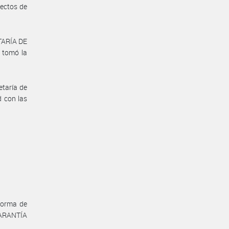
fectos de
TARÍA DE
 tomó la
etaría de
 con las
forma de
GARANTÍA