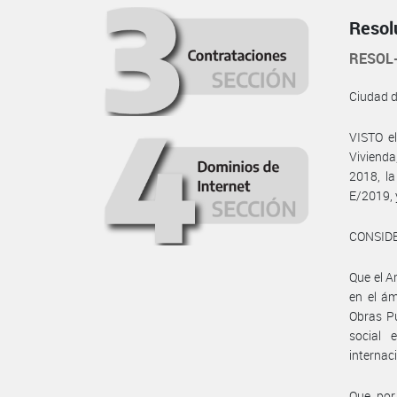
Resol
RESOL
Ciudad 
VISTO el
Vivienda
2018, l
E/2019, 
CONSID
Que el A
en el ám
Obras Pú
social 
internaci
Que por