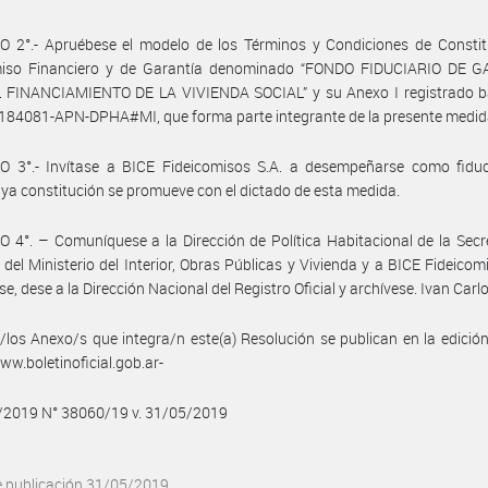
O 2°.- Apruébese el modelo de los Términos y Condiciones de Constit
miso Financiero y de Garantía denominado “FONDO FIDUCIARIO DE 
 FINANCIAMIENTO DE LA VIVIENDA SOCIAL” y su Anexo I registrado baj
184081-APN-DPHA#MI, que forma parte integrante de la presente medid
O 3°.- Invítase a BICE Fideicomisos S.A. a desempeñarse como fiduci
ya constitución se promueve con el dictado de esta medida.
 4°. – Comuníquese a la Dirección de Política Habitacional de la Secr
 del Ministerio del Interior, Obras Públicas y Vivienda y a BICE Fideicomi
e, dese a la Dirección Nacional del Registro Oficial y archívese. Ivan Carl
/los Anexo/s que integra/n este(a) Resolución se publican en la edició
w.boletinoficial.gob.ar-
5/2019 N° 38060/19 v. 31/05/2019
e publicación 31/05/2019