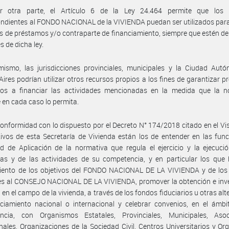
r otra parte, el Artículo 6 de la Ley 24.464 permite que los 
ndientes al FONDO NACIONAL de la VIVIENDA puedan ser utilizados par
s de préstamos y/o contraparte de financiamiento, siempre que estén d
es de dicha ley.
mismo, las jurisdicciones provinciales, municipales y la Ciudad Aut
ires podrían utilizar otros recursos propios a los fines de garantizar 
dos a financiar las actividades mencionadas en la medida que la n
e en cada caso lo permita.
onformidad con lo dispuesto por el Decreto N° 174/2018 citado en el Vis
tivos de esta Secretaría de Vivienda están los de entender en las fun
d de Aplicación de la normativa que regula el ejercicio y la ejecuci
as y de las actividades de su competencia, y en particular los que 
iento de los objetivos del FONDO NACIONAL DE LA VIVIENDA y de los
es al CONSEJO NACIONAL DE LA VIVIENDA, promover la obtención e inve
 en el campo de la vivienda, a través de los fondos fiduciarios u otras alt
ciamiento nacional o internacional y celebrar convenios, en el ámbi
ncia, con Organismos Estatales, Provinciales, Municipales, Asoc
nales, Organizaciones de la Sociedad Civil, Centros Universitarios y O