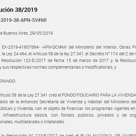
ución 38/2019
-2019-38-APN-SV#MI
de Buenos Aires, 29/05/2019
 EX-2019-41807694- -APN-DCI#MI del Ministerio del Interior, Obras P
, la Ley 24.464, el Artículo 59 de la ley 27.341, el Decreto N° 174 del 2 de
a Resolución 122-E/2017 de fecha 15 de marzo de 2017 y, la Resoluci
y sus respectivas normas complementarias o modificatorias, y
ERANDO:
rtículo 59 de la Ley 27.341 creó el FONDO FIDUCIARIO PARA LA VIVIEND
bito de la entonces Secretaría de Vivienda y Hábitat del Ministerio del 
blicas y Vivienda, con el objeto de financiar los programas vigentes en
e infraestructura básica, con fondos públicos, privados y de or
onales, multilaterales o trilaterales.
 la Resolución N° 122-E/2017 se creó el PLAN NACIONAL DE VIVIEN