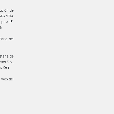
ución de
GARANTÍA
o el IF-
a.
ario del
etaría de
sos S.A.;
os Kerr
n web del