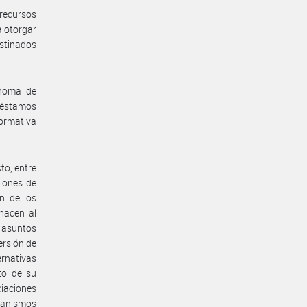
recursos
a otorgar
estinados
ónoma de
préstamos
ormativa
to, entre
ciones de
ón de los
hacen al
 asuntos
rsión de
ernativas
to de su
iaciones
rganismos