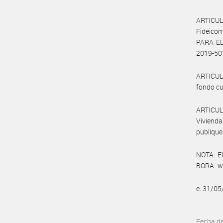
ARTICUL
Fideico
PARA EL
2019-50
ARTICUL
fondo cu
ARTICULO
Vivienda
publíques
NOTA: El
BORA -ww
e. 31/0
Fecha d