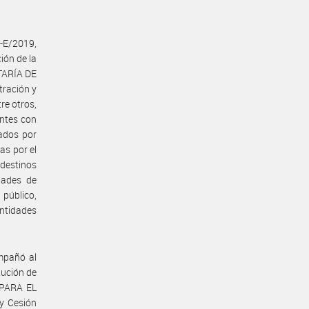
4-E/2019,
ión de la
ETARÍA DE
tración y
re otros,
ntes con
gados por
as por el
 destinos
dades de
público,
Entidades
ompañó al
tución de
 PARA EL
y Cesión