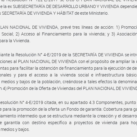
de la ex SUBSECRETARÍA DE DESARROLLO URBANO Y VIVIENDA dependien
s SECRETARÍA DE VIVIENDA Y HÁBITAT de este Ministerio.
PLAN NACIONAL DE VIVIENDA, prevé tres líneas de acción: 1) Promoci
 Social; 2) Acceso al Financiamiento para la vivienda; y 3) Asociació
para la Vivienda.
ante la Resolución N° 4-E/2019 de la SECRETARÍA DE VIVIENDA se intr
ciones al PLAN NACIONAL DE VIVIENDA con el propósito de ampliar la 
ntas para facilitar la obtención de financiamiento para la ejecución de de
onales y para el acceso a la vivienda social e infraestructura bási
 medios y bajos de la población, creándose a tales efectos la denomin
n 4) Promoción de la Oferta de Viviendas del PLAN NACIONAL DE VIVIEN
Resolución N° 4-E/2019 citada, en su apartado 4.3 Componentes, punto 
e para la promoción de la oferta un Fondo de garantía: Cobertura para g
ciamiento intermedio que se estructura mediante la creación y el desarro
e garantía con destino específico a proyectos de vivienda para ho
 medios y bajos.