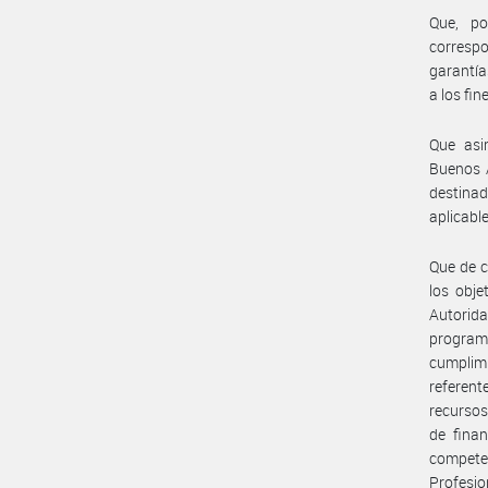
Que, po
correspo
garantía
a los fin
Que asi
Buenos A
destina
aplicabl
Que de c
los obje
Autorida
program
cumplim
referent
recursos
de finan
compete
Profesio