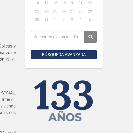
16
17
18
19
20
21
22
23
24
25
26
27
28
29
30
31
1
2
3
4
5
úblicas y
 marzo de
BÚSQUEDA AVANZADA
ón N° 4-
A SOCIAL,
Interior,
 vivienda
ganismos
DA en el