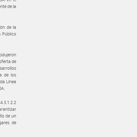
te de la
ón de la
n Público
odujeron
oferta de
sarrollos
ca de los
ada Línea
DA.
4.3.1.2.2
arantizar
llo de un
gares de