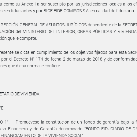
ia como su Anexo I a ser suscripto por las jurisdicciones locales a los e
rse en fiduciantes y por BICE FIDEICOMISOS S.A. en calidad de fiduciario.
DIRECCIÓN GENERAL DE ASUNTOS JURÍDICOS dependiente de la SECRE
ACIÓN del MINISTERIO DEL INTERIOR, OBRAS PÚBLICAS Y VIVIENDA
ción que le compete.
resente se dicta en cumplimiento de los objetivos fijados para esta Secr
 por el Decreto N° 174 de fecha 2 de marzo de 2018 y de conformidad
ones que dicha norma le confiere.
ETARIO DE VIVIENDA
E:
O 1°. – Promuévese la constitución de un fondo de garantía bajo la 
miso Financiero y de Garantía denominado “FONDO FIDUCIARIO DE 
 FINANCIAMIENTO DE LA VIVIENDA SOCIAL”