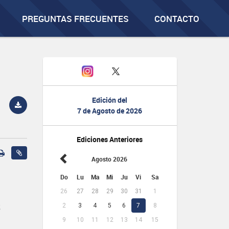
PREGUNTAS FRECUENTES
CONTACTO
Edición del
7 de Agosto de 2026
Ediciones Anteriores
Agosto 2026
Do
Lu
Ma
Mi
Ju
Vi
Sa
26
27
28
29
30
31
1
S
2
3
4
5
6
7
8
9
10
11
12
13
14
15