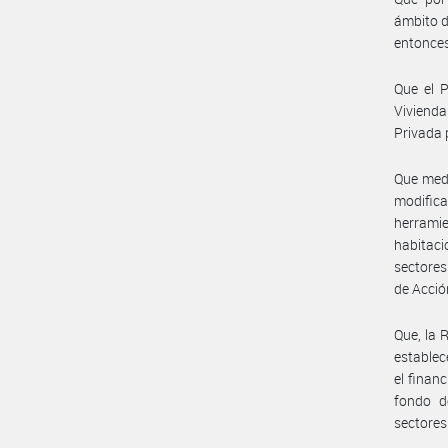
ámbito 
entonce
Que el 
Vivienda
Privada 
Que medi
modifica
herramie
habitaci
sectores
de Acció
Que, la 
establec
el finan
fondo d
sectores