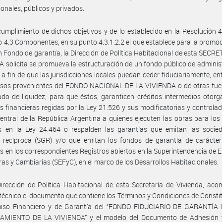
ionales, públicos y privados.
umplimiento de dichos objetivos y de lo establecido en la Resolución 
 4.3 Componentes, en su punto 4.3.1.2.2 el que establece para la promoc
n Fondo de garantía, la Dirección de Política Habitacional de esta SECR
 solicita se promueva la estructuración de un fondo público de adminis
 a fin de que las jurisdicciones locales puedan ceder fiduciariamente, ent
ursos provenientes del FONDO NACIONAL DE LA VIVIENDA o de otras fue
ado de liquidez, para que éstos, garanticen créditos intermedios otor
s financieras regidas por la Ley 21.526 y sus modificatorias y controlad
ntral de la República Argentina a quienes ejecuten las obras para los
os en la Ley 24.464 o respalden las garantías que emitan las socie
 recíproca (SGR) y/o que emitan los fondos de garantía de carácter 
os en los correspondientes Registros abiertos en la Superintendencia de 
ras y Cambiarias (SEFyC), en el marco de los Desarrollos Habitacionales.
irección de Política Habitacional de esta Secretaría de Vivienda, ac
técnico el documento que contiene los Términos y Condiciones de Consti
miso Financiero y de Garantía del “FONDO FIDUCIARIO DE GARANTÍA
AMIENTO DE LA VIVIENDA” y el modelo del Documento de Adhesión 