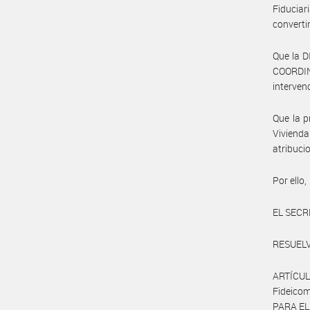
Fiduciar
converti
Que la 
COORDIN
interven
Que la p
Vivienda
atribuci
Por ello,
EL SECR
RESUELV
ARTÍCUL
Fideico
PARA EL