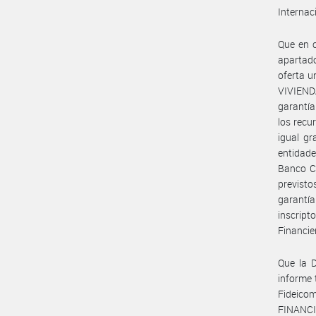
Internac
Que en c
apartado
oferta u
VIVIENDA
garantía
los rec
igual gr
entidade
Banco Ce
previst
garantía
inscript
Financie
Que la D
informe 
Fideico
FINANCI