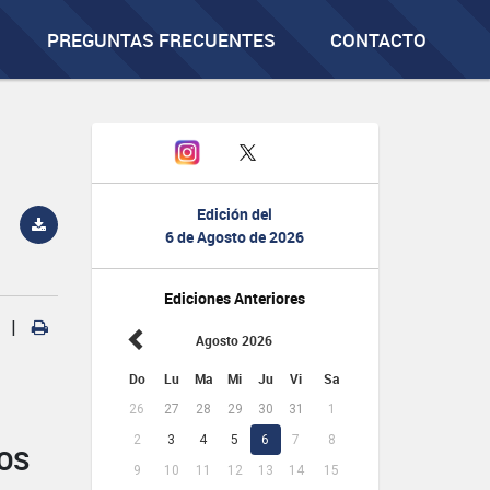
PREGUNTAS FRECUENTES
CONTACTO
Edición del
6 de Agosto de 2026
Ediciones Anteriores
|
Agosto 2026
Do
Lu
Ma
Mi
Ju
Vi
Sa
26
27
28
29
30
31
1
2
3
4
5
6
7
8
OS
9
10
11
12
13
14
15