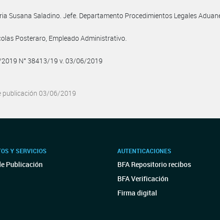
ria Susana Saladino. Jefe. Departamento Procedimientos Legales Aduane
colas Posteraro, Empleado Administrativo.
6/2019 N° 38413/19 v. 03/06/2019
e publicación 03/06/2019
OS Y SERVICIOS
AUTENTICACIONES
de Publicación
BFA Repositorio recibos
BFA Verificación
Firma digital