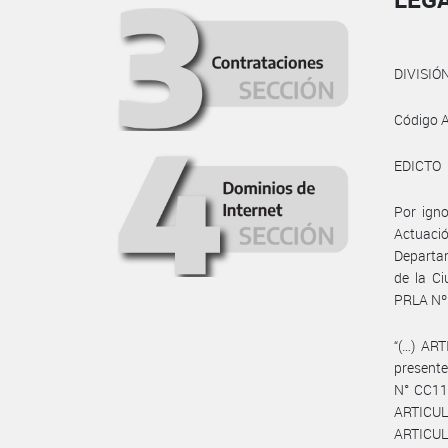
DIVISIÓ
Código A
EDICTO
Por igno
Actuaci
Departam
de la Ci
PRLA Nº 
“(…) ART
presen
N° CC114
ARTICUL
ARTICULO