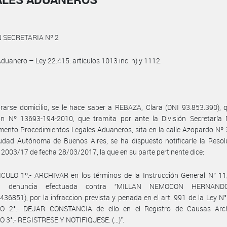
N SECRETARIA Nº 2
duanero – Ley 22.415: artículos 1013 inc. h) y 1112.
rarse domicilio, se le hace saber a REBAZA, Clara (DNI 93.853.390), 
ón Nº 13693-194-2010, que tramita por ante la División Secretaría 
ento Procedimientos Legales Aduaneros, sita en la calle Azopardo Nº 3
udad Autónoma de Buenos Aires, se ha dispuesto notificarle la Resol
2003/17 de fecha 28/03/2017, la que en su parte pertinente dice:
ICULO 1º.- ARCHIVAR en los términos de la Instrucción General N° 11
te denuncia efectuada contra “MILLAN NEMOCON HERNAND
36851), por la infraccion prevista y penada en el art. 991 de la Ley N°
O 2°.- DEJAR CONSTANCIA de ello en el Registro de Causas Arch
 3°.- REGISTRESE Y NOTIFIQUESE. (…)”.