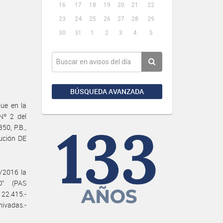
16
17
18
19
20
21
22
23
24
25
26
27
28
29
30
31
1
2
3
4
5
BÚSQUEDA AVANZADA
que en la
Nº 2 del
50, P.B.,
ución DE
/2016 la
O” (PAS
 22.415.-
ivadas.-