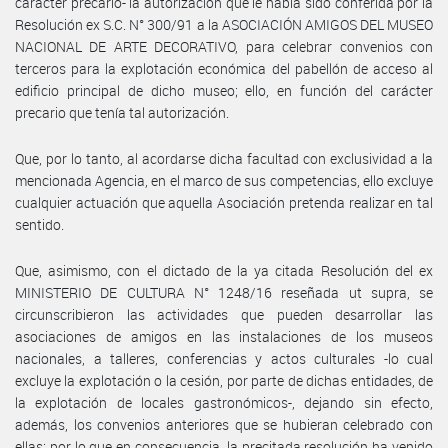
carácter precario- la autorización que le había sido conferida por la
Resolución ex S.C. N° 300/91 a la ASOCIACIÓN AMIGOS DEL MUSEO
NACIONAL DE ARTE DECORATIVO, para celebrar convenios con
terceros para la explotación económica del pabellón de acceso al
edificio principal de dicho museo; ello, en función del carácter
precario que tenía tal autorización.
Que, por lo tanto, al acordarse dicha facultad con exclusividad a la
mencionada Agencia, en el marco de sus competencias, ello excluye
cualquier actuación que aquella Asociación pretenda realizar en tal
sentido.
Que, asimismo, con el dictado de la ya citada Resolución del ex
MINISTERIO DE CULTURA N° 1248/16 reseñada ut supra, se
circunscribieron las actividades que pueden desarrollar las
asociaciones de amigos en las instalaciones de los museos
nacionales, a talleres, conferencias y actos culturales -lo cual
excluye la explotación o la cesión, por parte de dichas entidades, de
la explotación de locales gastronómicos-, dejando sin efecto,
además, los convenios anteriores que se hubieran celebrado con
ellas; por lo que en consecuencia, la precitada resolución ha venido