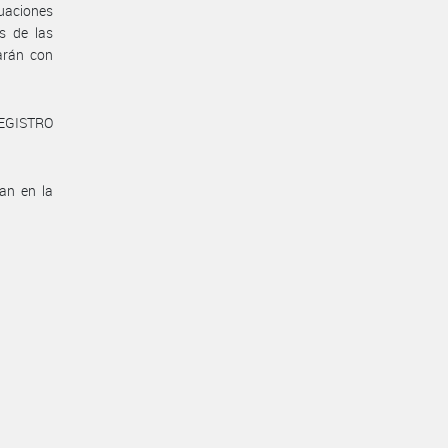
aciones
s de las
uarán con
REGISTRO
can en la