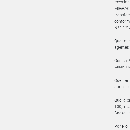
mencion
MIGRACI
transfer
conforme
Nº 1421/
Que la 
agentes 
Que la 
MINISTRO
Que han 
Jurisdic
Que la p
100, inc
Anexo I 
Por ello,