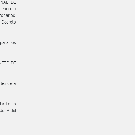
IONAL DE
iendo la
onarios,
l Decreto
para los
INETE DE
tes de la
 artículo
o IV, del