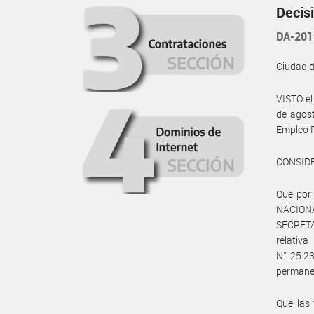
Decis
DA-20
Ciudad 
VISTO e
de agost
Empleo P
CONSID
Que por 
NACIONA
SECRETA
relativ
N° 25.23
permanen
Que las 