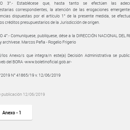
LO 3°.- Establécese que, hasta tanto se efectúen las adecu
estarias correspondientes, la atención de las erogaciones emergente
encias dispuestas por el artículo 1° de la presente medida, se efect
los créditos presupuestarios de la Jurisdicción de origen.
O 4°.- Comuníquese, publíquese, dése a la DIRECCIÓN NACIONAL DEL 
y archívese. Marcos Peña - Rogelio Frigerio
/los Anexo/s que integra/n este(a) Decisión Administrativa se publi
web del BORA -www.boletinoficial.gob.ar-
6/2019 N° 41865/19 v. 12/06/2019
e publicación 12/06/2019
Anexo - 1