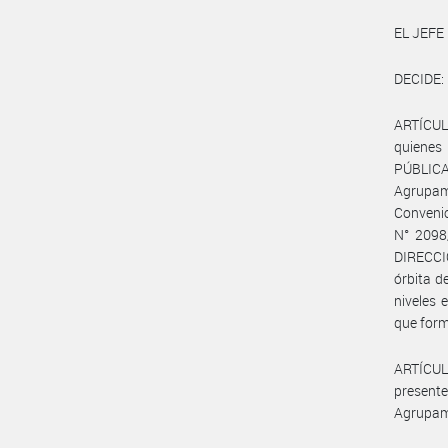
EL JEFE
DECIDE:
ARTÍCULO
quienes
PÚBLICA
Agrupam
Conveni
N° 2098/
DIRECCI
órbita d
niveles 
que form
ARTÍCULO
present
Agrupami