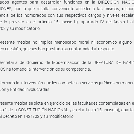
ados agentes para desarrollar funciones en la DIRECCIÓN NAC
ONES, por lo que resulta conveniente acceder a las mismas, dispon
encia de los nombrados con sus respectivos cargos y niveles escalaf
 lo previsto en el artículo 15, inciso b), apartado IV del Anexo I a
02 y su modificatorio.
presente medida no implica menoscabo moral ni económico alguno 
en cuestión, quienes han prestado su conformidad al respecto.
Secretaría de Gobierno de Modernización de la JEFATURA DE GAB
S ha tomado la intervención de su competencia.
tomado la intervención que les compete los servicios jurídicos permanen
ción y Entidad involucradas.
resente medida se dicta en ejercicio de las facultades contempladas en el
iso 1 de la CONSTITUCIÓN NACIONAL y en el artículo 15, inciso b), apartad
al Decreto N° 1421/02 y su modificatorio.