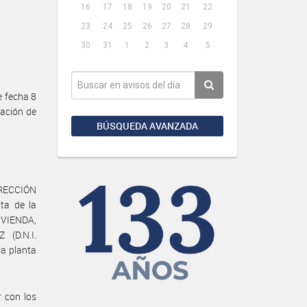
16
17
18
19
20
21
22
23
24
25
26
27
28
29
30
31
1
2
3
4
5
 fecha 8
lación de
BÚSQUEDA AVANZADA
DIRECCIÓN
ta de la
IVIENDA,
 (D.N.I.
la planta
 con los