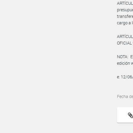
ARTÍCU
presupu
transfer
cargo a 
ARTÍCUL
OFICIAL 
NOTA: El
edición 
e. 12/0
Fecha d