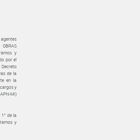
s agentes
R, OBRAS
Tramos y
o por el
 Decreto
vas de la
te en la
 cargos y
2-APN-MI)
 1° de la
Tramos y