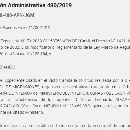
ión Administrativa 480/2019
19-480-APN-JGM
de Buenos Aires, 11/06/2019
l Expediente N° EX-2019-01153761-APN-DPYG#MI, el Decreto N° 1421 de
o de 2002, y su modificatorio, reglamentario de la Ley Marco de Regu
úblico Nacional N° 25.164, y
ERANDO:
el Expediente citado en el Visto tramita la solicitud realizada por la 
L DE MIGRACIONES, organismo descentralizado actuante en la órbi
RÍA DE INTERIOR del MINISTERIO DEL INTERIOR, OBRAS PÚBLICAS Y V
a a la transferencia de los agentes D. Víctor Leonardo ALVAREZ
9.742) y D. César Oscar NIZ (D.N.I. N° 20.469.382), quienes revistan en 
te del citado Ministerio.
transferencias en cuestión se fundamentan en la necesidad de contar