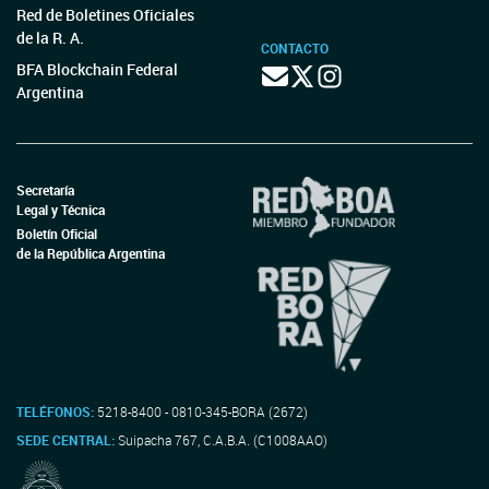
Red de Boletines Oficiales
de la R. A.
CONTACTO
BFA Blockchain Federal
Argentina
Secretaría
Legal y Técnica
Boletín Oficial
de la República Argentina
TELÉFONOS:
5218-8400 - 0810-345-BORA (2672)
SEDE CENTRAL:
Suipacha 767, C.A.B.A. (C1008AAO)