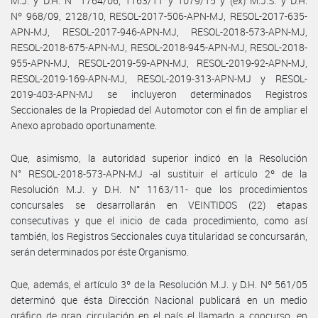
M.J. y D.H. N° 1764/06, 1163/11 y 1079/15 y (ex) M.J.S. y D.H.
Nº 968/09, 2128/10, RESOL-2017-506-APN-MJ, RESOL-2017-635-
APN-MJ, RESOL-2017-946-APN-MJ, RESOL-2018-573-APN-MJ,
RESOL-2018-675-APN-MJ, RESOL-2018-945-APN-MJ, RESOL-2018-
955-APN-MJ, RESOL-2019-59-APN-MJ, RESOL-2019-92-APN-MJ,
RESOL-2019-169-APN-MJ, RESOL-2019-313-APN-MJ y RESOL-
2019-403-APN-MJ se incluyeron determinados Registros
Seccionales de la Propiedad del Automotor con el fin de ampliar el
Anexo aprobado oportunamente.
Que, asimismo, la autoridad superior indicó en la Resolución
N° RESOL-2018-573-APN-MJ -al sustituir el artículo 2º de la
Resolución M.J. y D.H. N° 1163/11- que los procedimientos
concursales se desarrollarán en VEINTIDOS (22) etapas
consecutivas y que el inicio de cada procedimiento, como así
también, los Registros Seccionales cuya titularidad se concursarán,
serán determinados por éste Organismo.
Que, además, el artículo 3º de la Resolución M.J. y D.H. Nº 561/05
determinó que ésta Dirección Nacional publicará en un medio
gráfico de gran circulación en el país el llamado a concurso, en