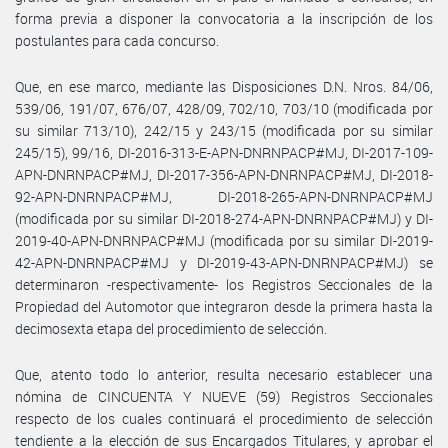
forma previa a disponer la convocatoria a la inscripción de los
postulantes para cada concurso.
Que, en ese marco, mediante las Disposiciones D.N. Nros. 84/06,
539/06, 191/07, 676/07, 428/09, 702/10, 703/10 (modificada por
su similar 713/10), 242/15 y 243/15 (modificada por su similar
245/15), 99/16, DI-2016-313-E-APN-DNRNPACP#MJ, DI-2017-109-
APN-DNRNPACP#MJ, DI-2017-356-APN-DNRNPACP#MJ, DI-2018-
92-APN-DNRNPACP#MJ, DI-2018-265-APN-DNRNPACP#MJ
(modificada por su similar DI-2018-274-APN-DNRNPACP#MJ) y DI-
2019-40-APN-DNRNPACP#MJ (modificada por su similar DI-2019-
42-APN-DNRNPACP#MJ y DI-2019-43-APN-DNRNPACP#MJ) se
determinaron -respectivamente- los Registros Seccionales de la
Propiedad del Automotor que integraron desde la primera hasta la
decimosexta etapa del procedimiento de selección.
Que, atento todo lo anterior, resulta necesario establecer una
nómina de CINCUENTA Y NUEVE (59) Registros Seccionales
respecto de los cuales continuará el procedimiento de selección
tendiente a la elección de sus Encargados Titulares, y aprobar el