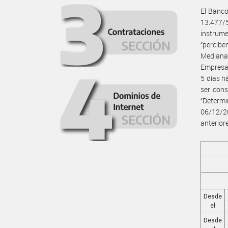
El Banco
13.477/
instrume
“percibe
Mediana
Empresa”
5 días h
ser cons
“Determ
06/12/2
anterior
Desde
el
Desde