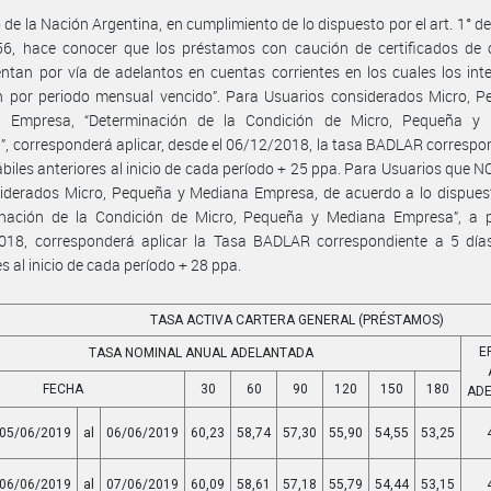
 de la Nación Argentina, en cumplimiento de lo dispuesto por el art. 1° de
56, hace conocer que los préstamos con caución de certificados de 
ntan por vía de adelantos en cuentas corrientes en los cuales los int
n por periodo mensual vencido”. Para Usuarios considerados Micro, P
 Empresa, “Determinación de la Condición de Micro, Pequeña y
, corresponderá aplicar, desde el 06/12/2018, la tasa BADLAR correspo
ábiles anteriores al inicio de cada período + 25 ppa. Para Usuarios que 
iderados Micro, Pequeña y Mediana Empresa, de acuerdo a lo dispuest
inación de la Condición de Micro, Pequeña y Mediana Empresa”, a pa
018, corresponderá aplicar la Tasa BADLAR correspondiente a 5 días
es al inicio de cada período + 28 ppa.
TASA ACTIVA CARTERA GENERAL (PRÉSTAMOS)
E
TASA NOMINAL ANUAL ADELANTADA
FECHA
30
60
90
120
150
180
AD
05/06/2019
al
06/06/2019
60,23
58,74
57,30
55,90
54,55
53,25
06/06/2019
al
07/06/2019
60,09
58,61
57,18
55,79
54,44
53,15