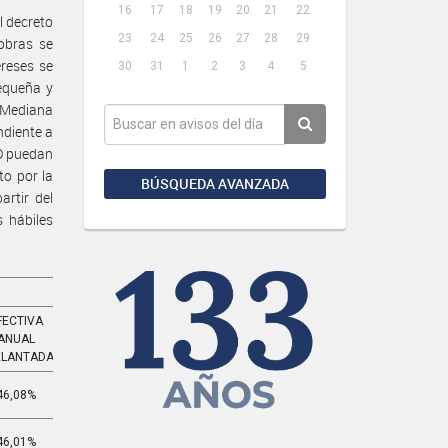
16
17
18
19
20
21
22
l decreto
23
24
25
26
27
28
29
obras se
ereses se
30
31
1
2
3
4
5
equeña y
 Mediana
ndiente a
NO puedan
o por la
BÚSQUEDA AVANZADA
rtir del
 hábiles
FECTIVA
EFECTIVA
ANUAL
MENSUAL
ELANTADA
ADELANTADA
46,08%
4,950%
46,01%
4.939%