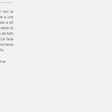
. son: (a
nte a una
días a 60
ieran al
s del 64%
) la Tasa
erá hasta
0%.
m.ar