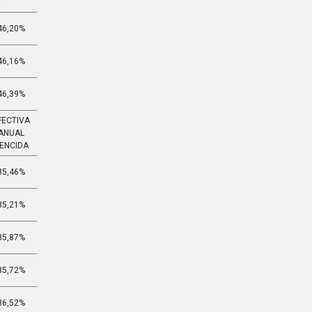
46,20%
4,967%
46,16%
4,961%
46,39%
4,994%
FECTIVA
EFECTIVA
ANUAL
MENSUAL
ENCIDA
VENCIDA
85,46%
5,208%
85,21%
5,196%
85,87%
5,227%
85,72%
5,220%
86,52%
5,257%