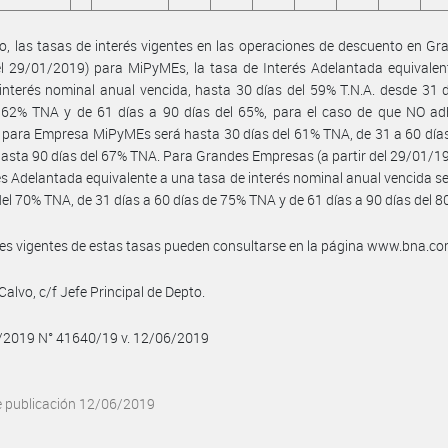
, las tasas de interés vigentes en las operaciones de descuento en Gral
el 29/01/2019) para MiPyMEs, la tasa de Interés Adelantada equivale
interés nominal anual vencida, hasta 30 días del 59% T.N.A. desde 31 
 62% TNA y de 61 días a 90 días del 65%, para el caso de que NO adh
para Empresa MiPyMEs será hasta 30 días del 61% TNA, de 31 a 60 día
hasta 90 días del 67% TNA. Para Grandes Empresas (a partir del 29/01/19
és Adelantada equivalente a una tasa de interés nominal anual vencida s
del 70% TNA, de 31 días a 60 días de 75% TNA y de 61 días a 90 días del 8
les vigentes de estas tasas pueden consultarse en la página www.bna.co
Calvo, c/f Jefe Principal de Depto.
6/2019 N° 41640/19 v. 12/06/2019
e publicación 12/06/2019