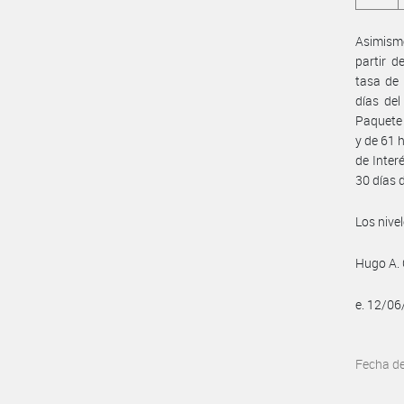
Asimismo
partir d
tasa de 
días del
Paquete 
y de 61 
de Inter
30 días 
Los nive
Hugo A. 
e. 12/0
Fecha d