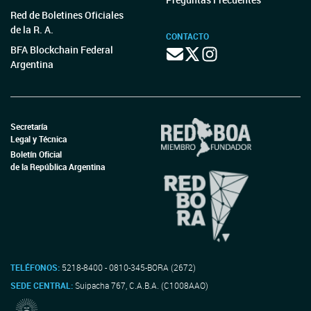
Red de Boletines Oficiales
de la R. A.
CONTACTO
BFA Blockchain Federal
Argentina
Secretaría
Legal y Técnica
Boletín Oficial
de la República Argentina
TELÉFONOS:
5218-8400 - 0810-345-BORA (2672)
SEDE CENTRAL:
Suipacha 767, C.A.B.A. (C1008AAO)