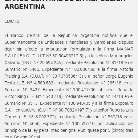
ARGENTINA
EDICTO
El Banco Central de la República Argentina notifica que el
Superintendente de Entidades Financieras y Cambiarias dispuso
dejar sin efecto la imputación formulada a la firma MAINAR
S.A.I.C.I.F.A.G. (C.U.I.T. Nº 30-50495717-5) y a la señora Mariángeles
Calvano (D.N.I. Nº 20.694.245), mediante Resolución N° 81/18 en el
Sumario N° 5496, Expediente N° 100.906/08; a la firma Astoria
Traiding S.A. (C.U.I.T. Nº 30-70765364-3) y al señor Jorge Eugenio
Testa (L.E. Nº 4.580.682), mediante Resolución N° 265/18 en el
Sumario N° 3427, Expediente N° 100.477/06; al señor Ronaldo
Víctor Ring (L.E. Nº 4.540.719), mediante Resolución N° 44/19 en el
Sumario N° 3513, Expediente N° 100.940/05 y a la firma Expoeuro
S.A. –en quiebra- (C.U.I.T. Nº 30-70824197-7) y al señor Roberto Luis
Cortes (L.E. Nº 8.002.372), mediante Resolución N° 567/18 en el
Sumario N° 4650, Expediente N° 100.527/10, por aplicación del
principio de la ley penal más benigna. Publíquese por 5 (cinco) días
en el Boletín Oficial.