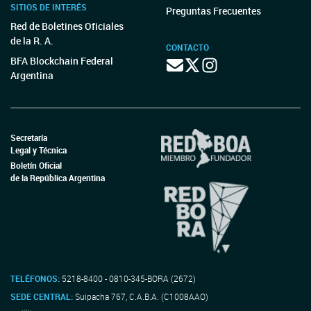
SITIOS DE INTERÉS
Preguntas Frecuentes
Red de Boletines Oficiales
de la R. A.
CONTACTO
BFA Blockchain Federal
Argentina
Secretaría
Legal y Técnica
Boletín Oficial
de la República Argentina
TELÉFONOS:
5218-8400 - 0810-345-BORA (2672)
SEDE CENTRAL:
Suipacha 767, C.A.B.A. (C1008AAO)