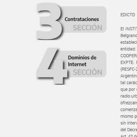
EDICTO
El INST
Belgran
establec
entida
COOPER
EXPTE. 
(RESFC-
Argentin
tal cará
que por 
radio ur
ofrezcan
comenzar
mismo pl
sin inte
del Decr
Art. 42 