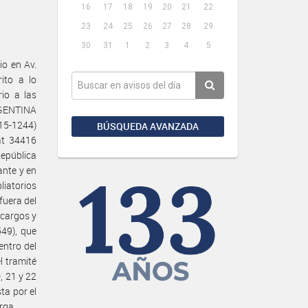
16
17
18
19
20
21
22
23
24
25
26
27
28
29
30
31
1
2
3
4
5
o en Av.
ito a lo
rio a las
GENTINA
5-1244)
BÚSQUEDA AVANZADA
at 34416
epública
ante y en
liatorios
fuera del
scargos y
549), que
entro del
l tramité
, 21 y 22
ta por el
rga.