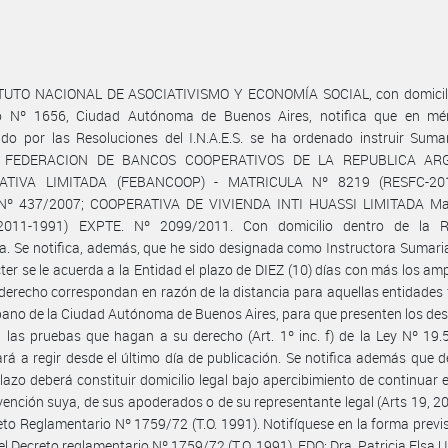
ITUTO NACIONAL DE ASOCIATIVISMO Y ECONOMÍA SOCIAL, con domicili
o Nº 1656, Ciudad Autónoma de Buenos Aires, notifica que en mér
ido por las Resoluciones del I.N.A.E.S. se ha ordenado instruir Suma
d: FEDERACION DE BANCOS COOPERATIVOS DE LA REPUBLICA AR
ATIVA LIMITADA (FEBANCOOP) - MATRICULA Nº 8219 (RESFC-201
Nº 437/2007; COOPERATIVA DE VIVIENDA INTI HUASSI LIMITADA M
2011-1991) EXPTE. Nº 2099/2011. Con domicilio dentro de la R
a. Se notifica, además, que he sido designada como Instructora Sumari
cter se le acuerda a la Entidad el plazo de DIEZ (10) días con más los amp
derecho correspondan en razón de la distancia para aquellas entidades 
bano de la Ciudad Autónoma de Buenos Aires, para que presenten los de
 las pruebas que hagan a su derecho (Art. 1º inc. f) de la Ley Nº 19.
á a regir desde el último día de publicación. Se notifica además que d
azo deberá constituir domicilio legal bajo apercibimiento de continuar e
rvención suya, de sus apoderados o de su representante legal (Arts 19, 20
eto Reglamentario Nº 1759/72 (T.O. 1991). Notifíquese en la forma previs
del Decreto reglamentario Nº 1759/72 (T.O. 1991). FDO: Dra. Patricia Elsa U