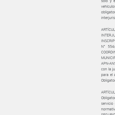
solo y e
vehículo
obligat
interjur
ARTÍCU
INTERJU
INSCRIP
N° 554
COORDI
MUNICIP
APN-ANS
con la j
para el 
Obligator
ARTÍCUL
Obligato
servicio
normati
SEGURID