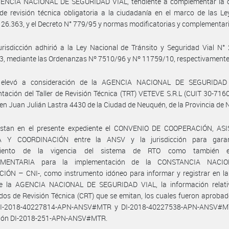
GENCIA NACIONAL DE SEGURIDAD VIAL, tendiente a complementar la o
 de revisión técnica obligatoria a la ciudadanía en el marco de las L
 26.363, y el Decreto N° 779/95 y normas modificatorias y complementari
urisdicción adhirió a la Ley Nacional de Tránsito y Seguridad Vial N°
3, mediante las Ordenanzas Nº 7510/96 y Nº 11759/10, respectivamente
 elevó a consideración de la AGENCIA NACIONAL DE SEGURIDAD 
ación del Taller de Revisión Técnica (TRT) VETEVE S.R.L (CUIT 30-716
en Juan Julián Lastra 4430 de la Ciudad de Neuquén, de la Provincia de
stan en el presente expediente el CONVENIO DE COOPERACIÓN, AS
 Y COORDINACIÓN entre la ANSV y la jurisdicción para garan
miento de la vigencia del sistema de RTO como también 
MENTARIA para la implementación de la CONSTANCIA NACI
IÓN – CNI-, como instrumento idóneo para informar y registrar en la
e la AGENCIA NACIONAL DE SEGURIDAD VIAL, la información relati
ados de Revisión Técnica (CRT) que se emitan, los cuales fueron aprob
I-2018-40227814-APN-ANSV#MTR y DI-2018-40227538-APN-ANSV#M
ción DI-2018-251-APN-ANSV#MTR.