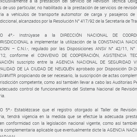
xclusivamente a la prestación del servicio de Revisión Técnica Obli
s de uso particular, no habilitado a la prestación de servicios de revisió
oria a vehículos de transporte automotor de carga y pasajeros de 
isdiccional, alcanzados por la Resolución N° 417/92 de la Secretaría de Tr
LO 4º.- Instrúyase a la DIRECCIÓN NACIONAL DE COORD
RISDICCIONAL a implementar la utilización de la CONSTANCIA NAC
CION – C.N.I.-, regulado por las Disposiciones ANSV N° 42/11, N°
/12, conforme el CONVENIO DE COOPERACIÓN, ASISTENCIA TE
NACIÓN suscripto entre la AGENCIA NACIONAL DE SEGURIDAD VI
ALIDAD DE LA CIUDAD DE NEUQUÉN aprobado por Disposición DI-2
V#MTR propiciando de ser necesario, la suscripción de actas complem
urisdicción competente, como así también llevar a cabo las Auditorias P
adecuado control de funcionamiento del Sistema Nacional de Revisión
ia.
O 5º.- Establézcase que el registro otorgado al Taller de Revisión
ria, tendrá vigencia en la medida que se efectúe la adecuada presta
 en conformidad con la legislación nacional vigente, como así tambié
va complementaria aplicable que eventualmente dicte la AGENCIA NAC
AD VIAL.