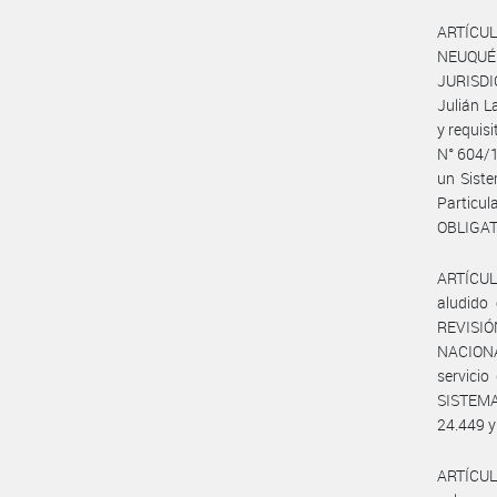
ARTÍCULO
NEUQUÉ
JURISDI
Julián L
y requis
N° 604/1
un Siste
Particu
OBLIGAT
ARTÍCULO
aludido
REVISIÓ
NACIONAL
servicio
SISTEMA
24.449 y
ARTÍCULO