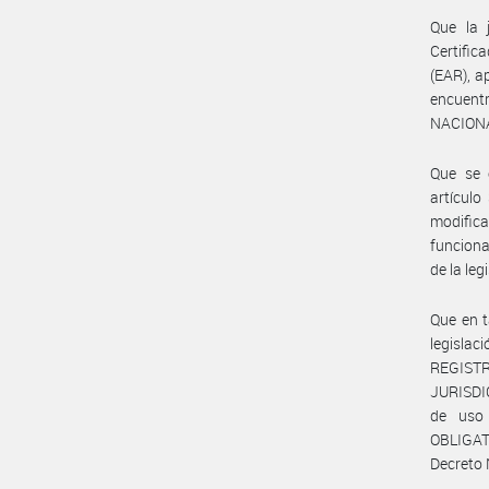
Que la j
Certific
(EAR), a
encuentr
NACIONA
Que se 
artículo
modific
funciona
de la leg
Que en t
legislac
REGIST
JURISDIC
de uso
OBLIGAT
Decreto 