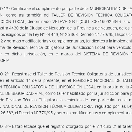
 1º.- Certificase el cumplimiento por parte de la MUNICIPALIDAD DE 
N, como así también del TALLER DE REVISIÓN TÉCNICA OBLIGAT
CCIÓN LOCAL, denominado VETEVE S.R.L (CUIT 30-71609253-0), sito
astra 4430 de la Ciudad de Neuquén, de la Provincia de Neuquén, de los
itos exigidos por la Ley N° 24.449, N° 26.363, Decreto N° 779/95, Disposi
2 y normas modificatorias y complementarias, tendientes a la implemen
ma de Revisión Técnica Obligatoria de Jurisdicción Local para vehícul
lar en dicha jurisdicción, en el marco del SISTEMA DE REVISIÓN
ORIA.
 2º.- Regístrase el Taller de Revisión Técnica Obligatoria de Jurisdicc
 en el artículo 1° de la presente, en el REGISTRO NACIONAL DE TAL
N TÉCNICA OBLIGATORIA DE JURISDICCIÓN LOCAL en la órbita de la
 DE SEGURIDAD VIAL, como taller habilitado por la jurisdicción para p
 de Revisión Técnica Obligatoria a vehículos de uso particular, en el 
 NACIONAL DE REVISIÓN TÉCNICA OBLIGATORIA, regulado por las Le
 26.363, el Decreto N° 779/95 y normas modificatorias y complementari
 3º.- Establézcase que el registro otorgado por el Artículo 2° al talle