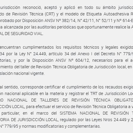
urisdicción reconoció, aceptó y aplicó en todo su ámbito jurisdicci
ado de Revisión Técnica (CRT) y el modelo de Etiqueta Autoadhesiva R
probado por Disposición ANSV Nº 382/14, N° 42/11, N° 52/11 y Nº 614-E
a alcanzada por las auditorías periódicas que oportunamente realice l
L DE SEGURIDAD VIAL.
encuentran cumplimentados los requisitos técnicos y legales exigido
 34 por la Ley N° 24.449, artículo 34 del Anexo I del Decreto N° 779
atorias, y por la Disposición ANSV Nº 604/12, necesarios para el 
miento del taller de Revisión Técnica Obligatoria de Jurisdicción local, en
islación nacional vigente.
al sentido, corresponde certificar el cumplimiento de los recaudos exigi
ión nacional aplicable en la materia y registrar el TRT de Jurisdicción Loc
RO NACIONAL DE TALLERES DE REVISIÓN TÉCNICA OBLIGAT
CIÓN LOCAL, para efectuar el servicio de Revisión Técnica Obligatoria a 
 particular, en el marco del SISTEMA NACIONAL DE REVISIÓN 
ORIA DE JURISDICCIÓN LOCAL, regulado por las Leyes Nros 24.449 y 26
N° 779/95 y normas modificatorias y complementarias.