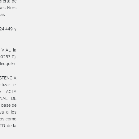
ferta de
eyes Nros
as..
 24.449 y
.
VIAL la
09253-0),
 Neuquén.
ISTENCIA
tizar el
el ACTA
ONAL DE
 base de
va a los
ados como
TR de la