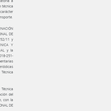
gatoria a
n técnica
carácter
ansporte.
INACIÓN
IONAL DE
 52/11 y
CNICA Y
AL y la
018-251-
entarias
eriódicas
 Técnica
 Técnica
ción del
n, con la
IONAL DE