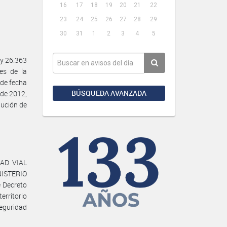
16
17
18
19
20
21
22
23
24
25
26
27
28
29
30
31
1
2
3
4
5
y 26.363
es de la
de fecha
BÚSQUEDA AVANZADA
 de 2012,
lución de
DAD VIAL
NISTERIO
 Decreto
erritorio
seguridad