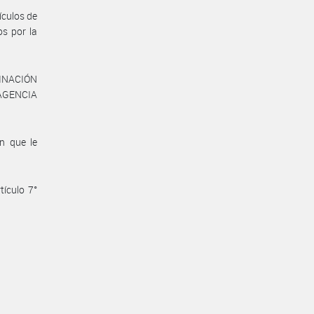
ículos de
os por la
DINACIÓN
 AGENCIA
n que le
tículo 7°