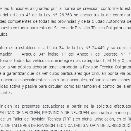
e las funciones asignadas por la norma de creación, conforme lo est
n) del artículo 4º de la Ley Nº 26.363 se encuentra la de coordinar
ades competentes de todas las provincias y de la Ciudad Autónoma d
a puesta en funcionamiento del Sistema de Revisión Técnica Obligatoria p
ulos.
nforme lo establece el artículo 34 de la Ley Nº 24.449 y su corresp
ntación – Artículo 34º inciso 1º del Anexo I del Decreto Nº 
torias-, todos los vehículos que integren las categorías L, M, N, y O, p
 por la vía pública deberán tener aprobada la Revisión Técnica Obligator
e a garantizar que los vehículos particulares que circulan por la vía pú
io nacional, especialmente en las rutas nacionales, reúnan las condicione
idad activa y pasiva para circular; como así también el control de la e
nantes.
inician las presentes actuaciones a partir de la solicitud efectuad
ALIDAD DE NEUQUÉN, PROVINCIA DE NEUQUÉN, destinada a la incorpo
 de un Taller de Revisión Técnica (TRT ) en dicha jurisdicción, en el
L DE TALLERES DE REVISIÓN TÉCNICA OBLIGATORIA DE JURISDICCI