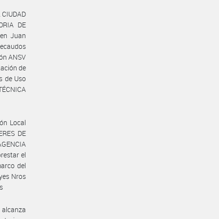
LA CIUDAD
ORIA DE
 en Juan
 recaudos
ción ANSV
tación de
os de Uso
 TÉCNICA
ión Local
LERES DE
 AGENCIA
restar el
marco del
yes Nros
as
r alcanza