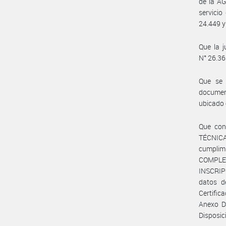
de la A
servicio
24.449 y
Que la j
N° 26.36
Que se
document
ubicado 
Que con
TÉCNICA
cumpli
COMPLE
INSCRIPC
datos d
Certific
Anexo D
Disposi