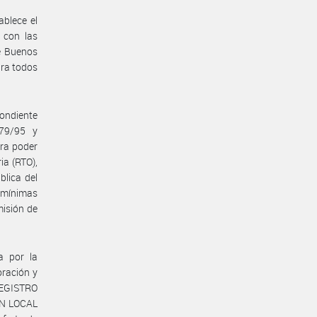
ablece el
 con las
e Buenos
ara todos
ondiente
779/95 y
ara poder
ia (RTO),
blica del
s mínimas
misión de
a por la
ración y
 REGISTRO
ÓN LOCAL