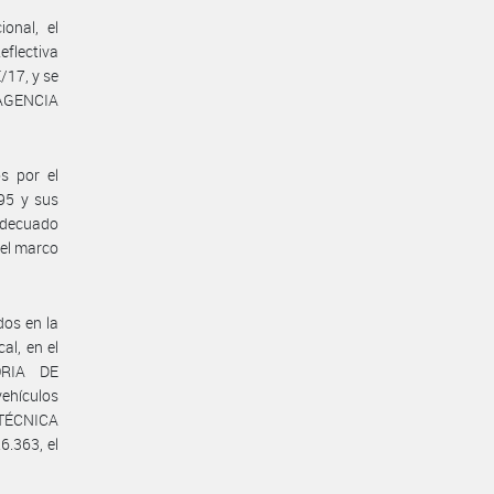
onal, el
eflectiva
/17, y se
a AGENCIA
s por el
/95 y sus
adecuado
 el marco
dos en la
al, en el
ORIA DE
vehículos
TÉCNICA
.363, el