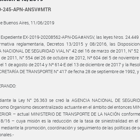
19-245-APN-ANSV#MTR
de Buenos Aires, 11/06/2019
l Expediente EX-2019-20208562-APN-DGA#ANSV, las leyes Nros. 24.449 
rmativa reglamentaria, Decretos 13/2015 y 08/2016, las Disposicion
 NACIONAL DE SEGURIDAD VIAL N° 42 del 16 de marzo de 2011, N° 52 
l de 2011, N° 554 del 26 de octubre de 2012, Nº 604 del 5 de noviembre
el 1 de agosto de 2014 y Nº 614-E del 13 de diciembre de 2017 y la Reso
ECRETARÍA DE TRANSPORTE N° 417 de fecha 28 de septiembre de 1992, y
ERANDO:
iante la Ley N° 26.363 se creó la AGENCIA NACIONAL DE SEGURI
omo Organismo descentralizado actuante en el ámbito del entonces MI
ERIOR – actual MINISTERIO DE TRANSPORTE DE LA NACIÓN conforme
8/16 – cuya misión es la reducción de la tasa de siniestralidad en el t
 mediante la promoción, coordinación y seguimiento de las políticas de 
onales.-