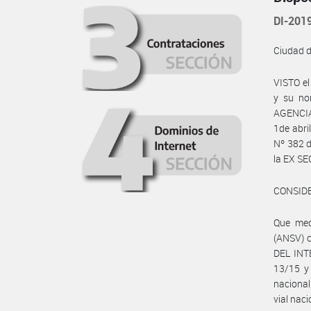
DI-20
Ciudad 
VISTO e
y su no
AGENCIA
1de abri
Nº 382 d
la EX S
CONSID
Que med
(ANSV) c
DEL INT
13/15 y 
nacional
vial naci