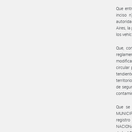
Que entr
inciso 
autorid
Aires, l
los vehíc
Que, co
reglame
modifica
circular
tendient
territor
de segur
contami
Que se 
MUNICIP
registro
NACIONA