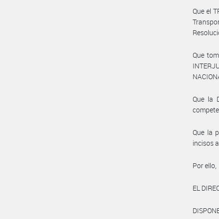
Que el T
Transpor
Resoluc
Que tom
INTERJU
NACIONA
Que la 
compete
Que la p
incisos a
Por ello,
EL DIRE
DISPONE