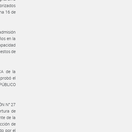
torizados
cha 16 de
 admisión
ños en la
capacidad
uestos de
CA de la
probó el
 PÚBLICO
ÓN N° 27
rtura de
te de la
cción de
o por el