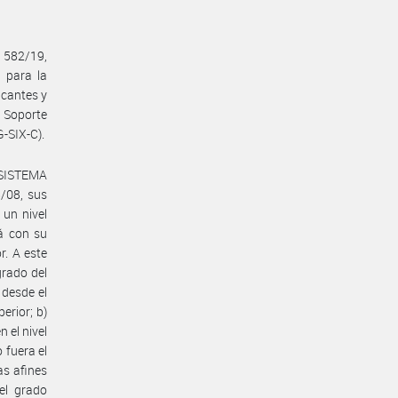
 582/19,
 para la
acantes y
 Soporte
-SIX-C).
l SISTEMA
/08, sus
 un nivel
á con su
r. A este
grado del
 desde el
erior; b)
 el nivel
 fuera el
as afines
el grado