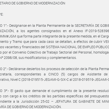
RETARIO DE GOBIERNO DE MODERNIZACIÓN
E:
O 1°.- Desígnanse en la Planta Permanente de la SECRETARÍA DE GOB
ZACIÓN, a los agentes consignados en el Anexo IF-2019-52839
M#JGM que forma parte integrante de la presente medida, en el Cargo
ento y Tramo que para cada caso se detallan, a efectos de cubrir VE
rgos vacantes y financiados del SISTEMA NACIONAL DE EMPLEO PÚBLICO
 por el Convenio Colectivo de Trabajo Sectorial del Personal, homologa
Nº 2098/08, sus modificatorios y complementarios.
 2°.- Decláranse desiertos los procesos de selección de la Planta Perm
cretaría, correspondientes a CINCO (5) cargos de Asistente de
rativo, Nivel C (2018-019515-JEGAMI-G-SIX-C al 2018-019519-JEGAMI-G
O 3º.- El gasto que demande el cumplimiento de la presente resoluci
 con cargo a los créditos de las partidas específicas del presupuesto
ondiente a la Jurisdicción 25-02 – JEFATURA DE GABINETE DE MI
ARÍA DE GOBIERNO DE MODERNIZACIÓN.