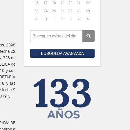
16
17
18
19
20
21
22
23
24
25
26
27
28
29
30
31
1
2
3
4
5
os. 2098
 fecha 22
BÚSQUEDA AVANZADA
, 328 de
BLICA de
10 y sus
CRETARÍA
18 y las
 fecha 9
019, y
TARÍA DE
gnaron a