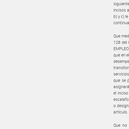
siguient
incisos 
b) y c) 
continua
Que medi
128 del 
EMPLEO 
que en e
desempe
transito
servicio
que se p
asignará
el incis
escalafo
o design
artículo.
Que no 