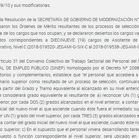
9/10 y sus modificatorias.
 la Resolución de la SECRETARÍA DE GOBIERNO DE MODERNIZACIÓN N°
aron los Órdenes de Mérito resultantes de los procesos de selección
a de los cargos que nos ocupan, y se declararon desiertos los cargos v
ados correspondientes a DIECINUEVE (19) cargos de Asistente de
rativo, Nivel C (2018-019520-JEGAMI-G-SIX-C al 2018-019538-JEGAMI-G
rtículo 31 del Convenio Colectivo de Trabajo Sectorial del Personal de
L DE EMPLEO PÚBLICO (SINEP) homologado por el Decreto Nº 2098
torios y complementarios, establece que “el personal que accediera a
nario superior como resultado de un proceso de selección, continuar
a partir del Grado y Tramo equivalente al alcanzado en su nivel anterio
e considerará grado equivalente al resultante de: a) reconocer UN (1) 
perior, por cada DOS (2) grados alcanzados en el nivel anterior, a contar
icial del nuevo nivel al que asciende cuando éste fuera el inmediato sup
r UN (1) grado del nivel superior, por cada TRES (3) grados alcanzados en
, a contar del grado inicial del nuevo nivel al que asciende, cuando éste no
o superior; c) En el supuesto que el personal viniera desarrollando tare
uesto o función correspondiente al nivel superior, será ubicado en 