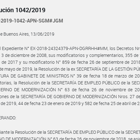
ución 1042/2019
-2019-1042-APN-SGM#JGM
de Buenos Aires, 13/06/2019
el Expediente N° EX-2018-24324379-APN-DGRRHH#MM, los Decretos Nr
 3 de diciembre de 2008, sus modificatorios y complementarios, 355 de
de 2017 y su modificatorio N° 859 de fecha 26 de septiembre de 2018
de mayo de 2019, la Resolución de la ex SECRETARÍA DE LA GESTIÓN PÚ
TURA DE GABINETE DE MINISTROS N° 39 de fecha 18 de marzo de 20
atorias, la Resolución de la SECRETARÍA DE EMPLEO PÚBLICO de la SE
ERNO DE MODERNIZACIÓN N° 63 de fecha 26 de noviembre de 20
iones de la SECRETARÍA DE GOBIERNO DE MODERNIZACIÓN Nros. 27 de
 de 2019, 44 de fecha 23 de enero de 2019 y 582 de fecha 25 de abril de 2
ERANDO:
iante la Resolución de la SECRETARÍA DE EMPLEO PÚBLICO de la SECRE
O DE MODERNIZACIÓN N° 63 de fecha 26 de noviembre de 2018, se asi