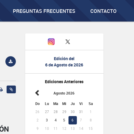
PREGUNTAS FRECUENTES
CONTACTO
Edición del
6 de Agosto de 2026
Ediciones Anteriores
Agosto 2026
Do
Lu
Ma
Mi
Ju
Vi
Sa
26
27
28
29
30
31
1
2
3
4
5
6
7
8
IÓN
9
10
11
12
13
14
15