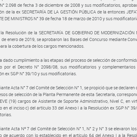
N° 2.098 de fecha 3 de diciembre de 2008 y sus modificatorios, aproba
ión de la ex SECRETARÍA DE LA GESTIÓN PÚBLICA de la entonces JEF
 DE MINISTROS N° 39 de fecha 18 de marzo de 2010 y sus modificatori
 la Resolución de la SECRETARÍA DE GOBIERNO DE MODERNIZACIÓN 
 de enero de 2019, se aprobaron las Bases del Concurso mediante Con
para la cobertura de los cargos mencionados.
a dado cumplimiento a las etapas del proceso de selección de conformid
to por el Decreto N° 2098/08, sus modificatorios y complementarios 
ón ex SGP N° 39/10 y sus modificatorias.
ante Acta N° 7 del Comité de Selección N° 1, se propició que se declaren 
esos de selección de la Planta Permanente de esta Secretaría, correspon
VE (19) cargos de Asistente de Soporte Administrativo, Nivel C, en vir
o en el inciso c) del artículo 33 del Anexo I a la Resolución ex SGP N° 39
torias.
ante Acta Nº 7 del Comité de Selección N° 1, N° 2 y N° 3 se elevaron lo
o de acuerdo con lo establecido en el artículo 64 del Anexo I a la Reso