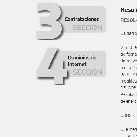
Resol
RESOL
Ciudad 
VISTO: 
de fecha
de mayo 
fecha 2 
la JEFA
modific
DE GOBI
Resoluc
de enero
CONSID
Que med
GOBIERN