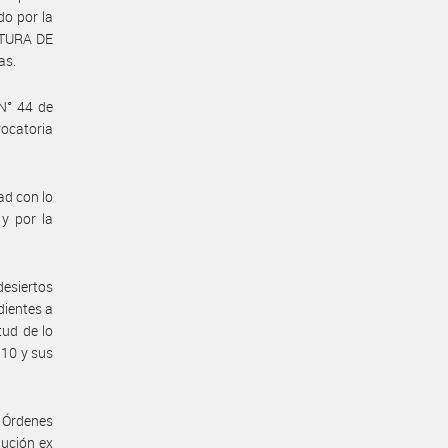
do por la
ATURA DE
as.
N° 44 de
vocatoria
ad con lo
y por la
desiertos
dientes a
tud de lo
/10 y sus
s Órdenes
lución ex