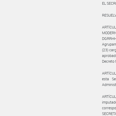
EL SEC
RESUELV
ARTÍCUL
MODERNI
DGRRHHM
Agrupami
(23) ca
aprobado
Decreto 
ARTÍCULO
esta Se
Administ
ARTÍCUL
imputado
corresp
SECRET