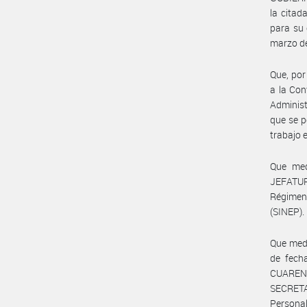
la citad
para su 
marzo de
Que, por
a la Con
Administ
que se p
trabajo e
Que med
JEFATUR
Régimen
(SINEP).
Que med
de fecha
CUARENT
SECRETA
Persona