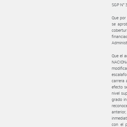
SGP N° 3
Que por
se aprob
cobertur
financi
Administ
Que el a
NACIONA
modifica
escalafo
carrera 
efecto s
nivel su
grado in
reconoce
anterior
inmediat
con el p