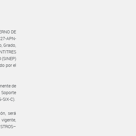
IERNO DE
627-APN-
, Grado,
INTITRES
 (SINEP)
do por el
anente de
 Soporte
-SIX-C).
ón, será
 vigente,
NISTROS–