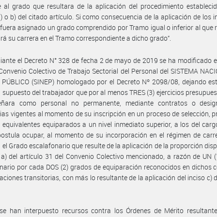
e al grado que resultara de la aplicación del procedimiento estableci
a) o b) del citado artículo. Si como consecuencia de la aplicación de los in
le fuera asignado un grado comprendido por Tramo igual o inferior al que r
rá su carrera en el Tramo correspondiente a dicho grado”.
ante el Decreto N° 328 de fecha 2 de mayo de 2019 se ha modificado el
Convenio Colectivo de Trabajo Sectorial del Personal del SISTEMA NA
PÚBLICO (SINEP) homologado por el Decreto Nº 2098/08, dejando est
l supuesto del trabajador que por al menos TRES (3) ejercicios presupues
ñara como personal no permanente, mediante contratos o desig
rias vigentes al momento de su inscripción en un proceso de selección, 
s equivalentes equiparados a un nivel inmediato superior, a los del carg
ostula ocupar, al momento de su incorporación en el régimen de carre
 el Grado escalafonario que resulte de la aplicación de la proporción dis
o a) del artículo 31 del Convenio Colectivo mencionado, a razón de UN 
nario por cada DOS (2) grados de equiparación reconocidos en dichos 
aciones transitorias, con más lo resultante de la aplicación del inciso c) d
se han interpuesto recursos contra los Órdenes de Mérito resultante