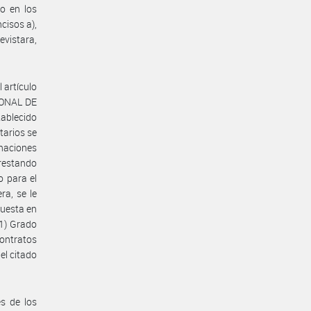
do en los
cisos a),
evistara,
 artículo
CIONAL DE
ablecido
tarios se
naciones
prestando
o para el
ra, se le
puesta en
(1) Grado
contratos
el citado
s de los