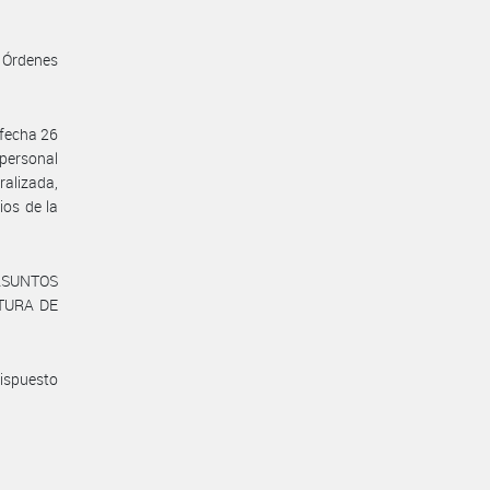
s Órdenes
 fecha 26
 personal
ralizada,
ios de la
 ASUNTOS
ATURA DE
dispuesto