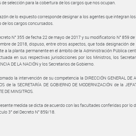
 de selección para la cobertura de los cargos que nos ocupan.
azón de lo expuesto corresponde designar a los agentes que integran lo
o de los cargos concursados.
ecreto N° 355 de fecha 22 de mayo de 2017 y su modificatorio N° 859 de
embre de 2018, dispuso, entre otros aspectos, que toda designación de
te a la planta permanente en el ámbito de la Administración Pública cent
ctuada en sus respectivas jurisdicciones por los Ministros, los Secretar
CIA DE LA NACIÓN y los Secretarios de Gobierno.
tomado la intervención de su competencia la DIRECCIÓN GENERAL DE
OS de la SECRETARÍA DE GOBIERNO DE MODERNIZACIÓN de la JEF
E DE MINSITROS.
resente medida se dicta de acuerdo con las facultades conferidas por lo 
ículo 3° del Decreto N° 859/18.