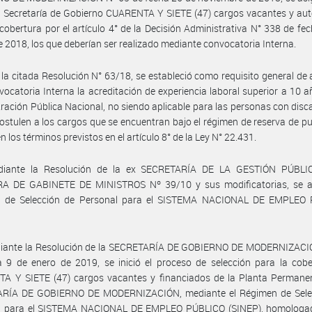
a Secretaría de Gobierno CUARENTA Y SIETE (47) cargos vacantes y au
cobertura por el artículo 4° de la Decisión Administrativa N° 338 de fe
 2018, los que deberían ser realizado mediante convocatoria Interna.
 la citada Resolución N° 63/18, se estableció como requisito general de
vocatoria Interna la acreditación de experiencia laboral superior a 10 a
ración Pública Nacional, no siendo aplicable para las personas con dis
ostulen a los cargos que se encuentran bajo el régimen de reserva de p
n los términos previstos en el artículo 8° de la Ley N° 22.431.
iante la Resolución de la ex SECRETARÍA DE LA GESTIÓN PÚBLI
A DE GABINETE DE MINISTROS Nº 39/10 y sus modificatorias, se a
 de Selección de Personal para el SISTEMA NACIONAL DE EMPLEO
iante la Resolución de la SECRETARÍA DE GOBIERNO DE MODERNIZACI
 9 de enero de 2019, se inició el proceso de selección para la cobe
A Y SIETE (47) cargos vacantes y financiados de la Planta Permanen
RÍA DE GOBIERNO DE MODERNIZACIÓN, mediante el Régimen de Sele
l para el SISTEMA NACIONAL DE EMPLEO PÚBLICO (SINEP), homologad