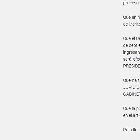
procesos
Que en r
de Merit
Que el D
de septi
ingresan
será efe
PRESIDEN
Que ha 
JURÍDIC
GABINET
Que la p
en el art
Por ello,