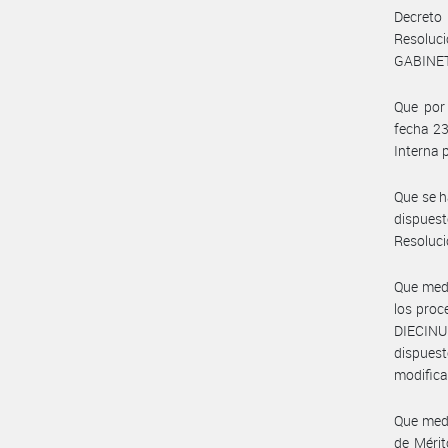
Decreto 
Resoluc
GABINETE
Que por
fecha 23
Interna 
Que se h
dispues
Resoluci
Que medi
los proc
DIECINUE
dispuest
modifica
Que medi
de Mérit