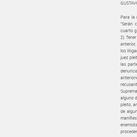
GUSTAVO
Para la 
“Serán c
cuarto g
2) Tener
anterior
los liti
juez ple
las part
denunci
anterior
recusant
Suprema 
alguno d
pleito, 
de algun
manifies
enemista
procede