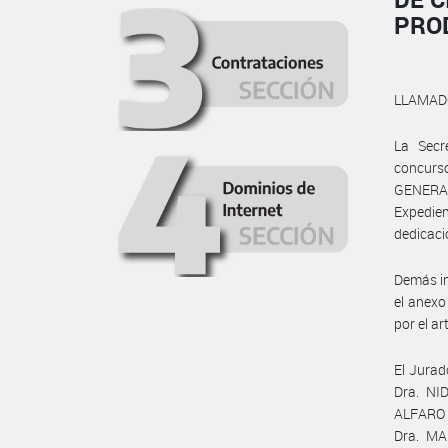
PRO
LLAMAD
La Secr
concurso
GENERAL
Expedie
dedicació
Demás in
el anex
por el a
El Jurad
Dra. NI
ALFARO y
Dra. MA