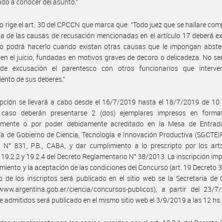
o a conocer del asunto.”
 rige el art. 30 del CPCCN que marca que: “Todo juez que se hallare co
a de las causas de recusación mencionadas en el artículo 17 deberá e
o podrá hacerlo cuando existan otras causas que le impongan abste
en el juicio, fundadas en motivos graves de decoro o delicadeza. No s
de excusación el parentesco con otros funcionarios que interv
ento de sus deberes.”
ipción se llevará a cabo desde el 16/7/2019 hasta el 18/7/2019 de 10 
 caso deberán presentarse 2 (dos) ejemplares impresos en forma
lmente o por poder debidamente acreditado en la Mesa de Entrad
ía de Gobierno de Ciencia, Tecnología e Innovación Productiva (SGCTEIP
N° 831, P.B., CABA, y dar cumplimiento a lo prescripto por los arts
, 19.2.2 y 19.2.4 del Decreto Reglamentario N° 38/2013. La inscripción imp
miento y la aceptación de las condiciones del Concurso (art. 19 Decreto 
do de los inscriptos será publicado en el sitio web se la Secretaria de
/www.argentina.gob.ar/ciencia/concursos-publicos), a partir del 23/7
de admitidos será publicado en el mismo sitio web el 3/9/2019 a las 12 hs.