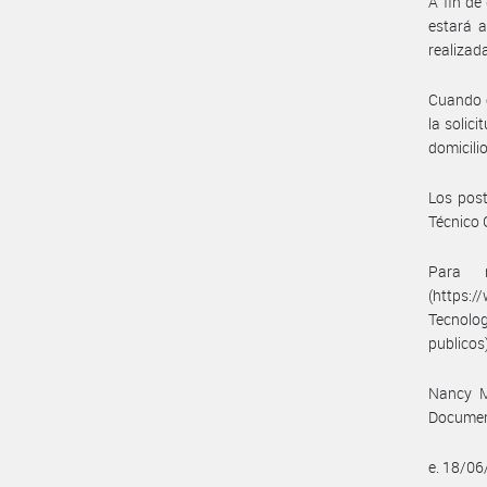
A fin de
estará a
realizada
Cuando e
la solic
domicili
Los post
Técnico 
Para 
(https:/
Tecnolog
publicos)
Nancy M
Documen
e. 18/0