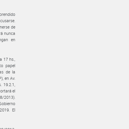
mprendido
xcusarse.
nerse de
erá nunca
engan en
a 17 hs.,
to papel
as de la
), en Av.
. 19.2.1,
ortará el
38/2013).
 Gobierno
/2019. El