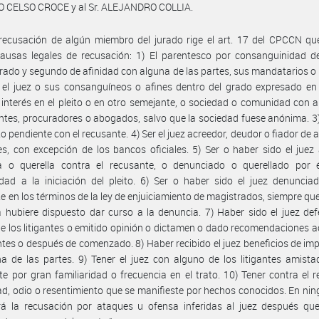
 CELSO CROCE y al Sr. ALEJANDRO COLLIA.
recusación de algún miembro del jurado rige el art. 17 del CPCCN qu
ausas legales de recusación: 1) El parentesco por consanguinidad de
rado y segundo de afinidad con alguna de las partes, sus mandatarios o 
 el juez o sus consanguíneos o afines dentro del grado expresado en 
, interés en el pleito o en otro semejante, o sociedad o comunidad con 
gantes, procuradores o abogados, salvo que la sociedad fuese anónima. 3)
ito pendiente con el recusante. 4) Ser el juez acreedor, deudor o fiador de 
es, con excepción de los bancos oficiales. 5) Ser o haber sido el juez
a o querella contra el recusante, o denunciado o querellado por 
idad a la iniciación del pleito. 6) Ser o haber sido el juez denuncia
e en los términos de la ley de enjuiciamiento de magistrados, siempre que
hubiere dispuesto dar curso a la denuncia. 7) Haber sido el juez de
e los litigantes o emitido opinión o dictamen o dado recomendaciones a
antes o después de comenzado. 8) Haber recibido el juez beneficios de im
a de las partes. 9) Tener el juez con alguno de los litigantes amist
te por gran familiaridad o frecuencia en el trato. 10) Tener contra el 
d, odio o resentimiento que se manifieste por hechos conocidos. En ni
rá la recusación por ataques u ofensa inferidas al juez después que