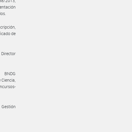
 38/2013,
sentación
dos.
cripción,
ficado de
 Director
l BNDG
 Ciencia,
ncursos-
 Gestión