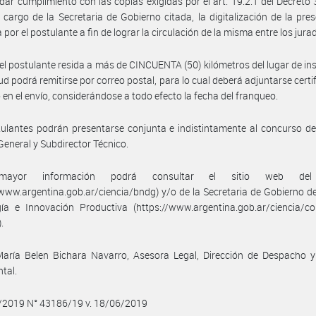
 dar cumplimiento con las copias exigidas por el art. 19.2.1 del Decreto
 cargo de la Secretaria de Gobierno citada, la digitalización de la pre
 por el postulante a fin de lograr la circulación de la misma entre los jura
l postulante resida a más de CINCUENTA (50) kilómetros del lugar de ins
itud podrá remitirse por correo postal, para lo cual deberá adjuntarse certi
o en el envío, considerándose a todo efecto la fecha del franqueo.
ulantes podrán presentarse conjunta e indistintamente al concurso de
General y Subdirector Técnico.
mayor información podrá consultar el sitio web de
/www.argentina.gob.ar/ciencia/bndg) y/o de la Secretaria de Gobierno de
ía e Innovación Productiva (https://www.argentina.gob.ar/ciencia/co
.
aría Belen Bichara Navarro, Asesora Legal, Dirección de Despacho y
tal.
6/2019 N° 43186/19 v. 18/06/2019