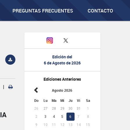
PREGUNTAS FRECUENTES
CONTACTO
Edición del
6 de Agosto de 2026
Ediciones Anteriores
|
Agosto 2026
Do
Lu
Ma
Mi
Ju
Vi
Sa
26
27
28
29
30
31
1
IA
2
3
4
5
6
7
8
9
10
11
12
13
14
15