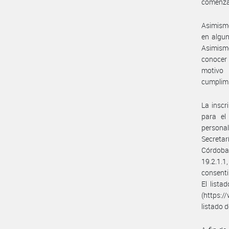
comenzad
Asimismo
en algun
Asimism
conocer 
motivo 
cumplimi
La inscr
para el
persona
Secretar
Córdoba 
19.2.1.1
consenti
El lista
(https:/
listado 