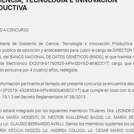
DUCTIVA
O A CONCURSO
etaría de Gobierno de Ciencia, Tecnología e Innovación Productiva
 público de oposición y antecedentes para cubrir el cargo de DIRECTO
 del BANCO NACIONAL DE DATOS GENÉTICOS (BNDG), el que tramita 
nte Electrónico EX2018-61760525-APN-DDYGD-#MECCYT, cargo que r
n exclusiva por 4 (cuatro) años, reelegible.
formación pertinente al llamado del presente concurso se encuentra des
o I (IF2019- 43280034-APN-BNDG#MECCYT) que cumple en todo con lo 
rt. 19.1.3 del Decreto Reglamentario N° 38/2013.
o estará integrado por los siguientes miembros Titulares: Dra. LEONO
DIA MARÍA MODESTI, Dr. NESTOR GUILLERMO BASSO, Lic. MARÍA D
 Lic. CLAUDIO BERNARDO AVRUJ. Siendo los miembros suplentes los sig
RÍA CECILIA MIOZZO, Lic. ANDREA COLUSSI, Lic. CESAR MARIO GUID