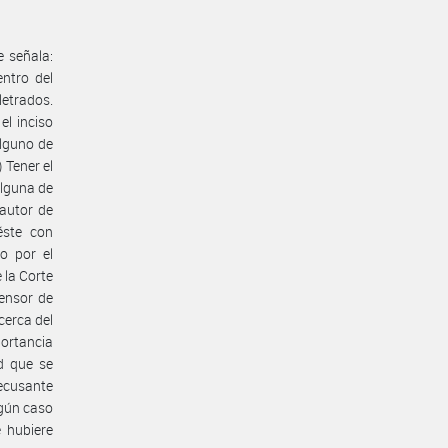
e señala:
ntro del
letrados.
el inciso
alguno de
 Tener el
alguna de
 autor de
éste con
do por el
 la Corte
fensor de
cerca del
portancia
ad que se
recusante
ngún caso
 hubiere