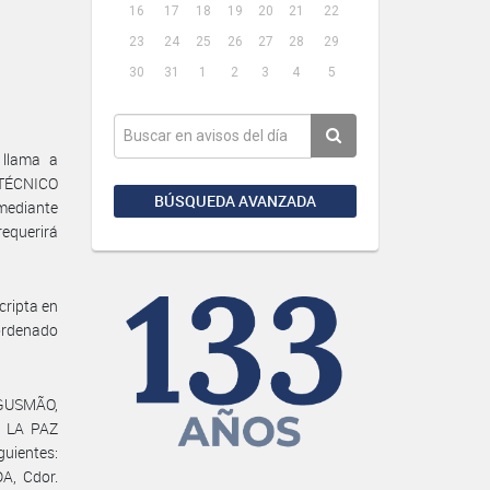
16
17
18
19
20
21
22
23
24
25
26
27
28
29
30
31
1
2
3
4
5
 llama a
R TÉCNICO
BÚSQUEDA AVANZADA
mediante
equerirá
cripta en
ordenado
R GUSMÃO,
E LA PAZ
uientes:
A, Cdor.