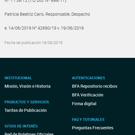
Nº 1.759/72 (T.O. Dto. Nº 894/17).
Patricia Beatriz Caris, Responsable, Despacho
e. 14/06/2019 N° 42690/19 v. 19/06/2019
Fecha de publicación 18/06/2019
INSTITUCIONAL
AUTENTICACIONES
Misión, Visión e Historia
BFA Repositorio recibos
BFA Verificación
PRODUCTOS Y SERVICIOS
Firma digital
Tarifas de Publicación
FAQ Y TUTORIALES
SITIOS DE INTERÉS
Preguntas Frecuentes
Red de Boletines Oficiales