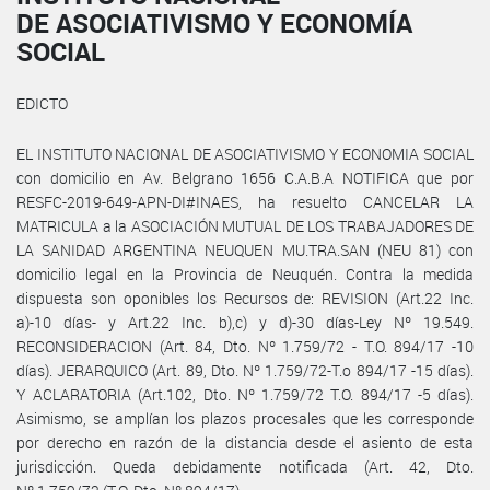
DE ASOCIATIVISMO Y ECONOMÍA
SOCIAL
EDICTO
EL INSTITUTO NACIONAL DE ASOCIATIVISMO Y ECONOMIA SOCIAL
con domicilio en Av. Belgrano 1656 C.A.B.A NOTIFICA que por
RESFC-2019-649-APN-DI#INAES, ha resuelto CANCELAR LA
MATRICULA a la ASOCIACIÓN MUTUAL DE LOS TRABAJADORES DE
LA SANIDAD ARGENTINA NEUQUEN MU.TRA.SAN (NEU 81) con
domicilio legal en la Provincia de Neuquén. Contra la medida
dispuesta son oponibles los Recursos de: REVISION (Art.22 Inc.
a)-10 días- y Art.22 Inc. b),c) y d)-30 días-Ley Nº 19.549.
RECONSIDERACION (Art. 84, Dto. Nº 1.759/72 - T.O. 894/17 -10
días). JERARQUICO (Art. 89, Dto. Nº 1.759/72-T.o 894/17 -15 días).
Y ACLARATORIA (Art.102, Dto. Nº 1.759/72 T.O. 894/17 -5 días).
Asimismo, se amplían los plazos procesales que les corresponde
por derecho en razón de la distancia desde el asiento de esta
jurisdicción. Queda debidamente notificada (Art. 42, Dto.