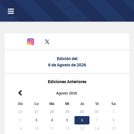
Toggle
navigation
Edición del
6 de Agosto de 2026
Ediciones Anteriores
Agosto 2026
Do
Lu
Ma
Mi
Ju
Vi
Sa
26
27
28
29
30
31
1
2
3
4
5
6
7
8
9
10
11
12
13
14
15